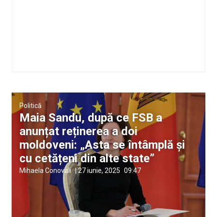
Politică
Maia Sandu, după ce FSB a
anunțat reținerea a doi
moldoveni: „Asta se întâmplă și
cu cetățeni din alte state”
Mihaela Conovali
|
27 iunie, 2025
09:47