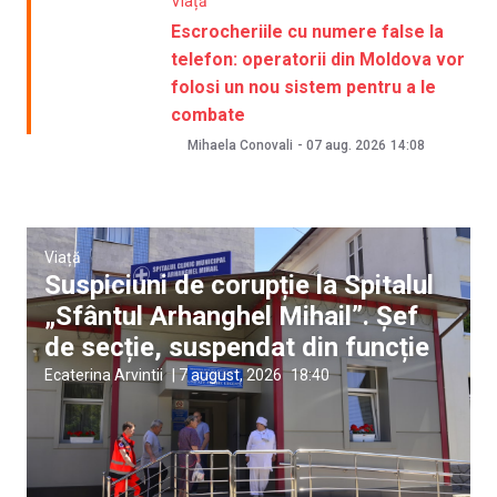
Viață
Escrocheriile cu numere false la
telefon: operatorii din Moldova vor
folosi un nou sistem pentru a le
combate
Mihaela Conovali
-
07 aug. 2026
14:08
Viață
Suspiciuni de corupție la Spitalul
„Sfântul Arhanghel Mihail”. Șef
de secție, suspendat din funcție
Ecaterina Arvintii
|
7 august, 2026
18:40