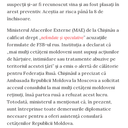
suspecții și-ar fi recunoscut vina și au fost plasați în
arest preventiv. Aceștia ar risca până la 8 de
închisoare.
Ministerul Afacerilor Externe (MAE) de la Chișinău a
nefondate și speculative
calificat drept „
” acuzațiile
formulate de FSB-ul rus. Instituția a declarat că
„mai mulți cetățeni moldoveni sunt supuși acțiunilor
de hărțuire, intimidare sau tratamente abuzive pe
teritoriul acestei țări” și a emis o alertă de călătorie
pentru Federația Rusă. Chișinăul a precizat că
Ambasada Republicii Moldova la Moscova a solicitat
accesul consulului la mai mulți cetățeni moldoveni
reținuți, însă partea rusă a refuzat acest lucru.
Totodată, ministerul a menționat că, în prezent,
sunt întreprinse toate demersurile diplomatice
necesare pentru a oferi asistență consulară
cetățenilor Republicii Moldova.