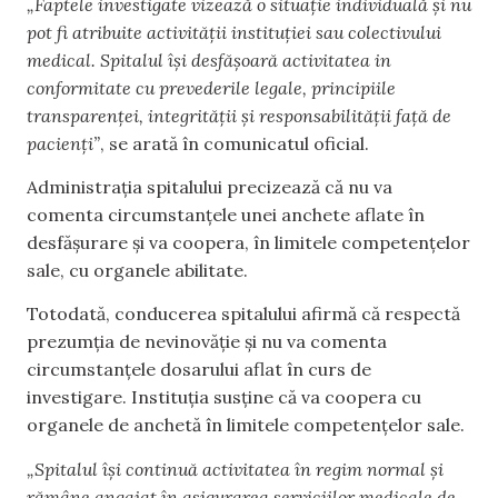
„Faptele investigate vizează o situație individuală și nu
pot fi atribuite activității instituției sau colectivului
medical. Spitalul își desfășoară activitatea in
conformitate cu prevederile legale, principiile
transparenței, integrității și responsabilității față de
pacienți”
, se arată în comunicatul oficial.
Administrația spitalului precizează că nu va
comenta circumstanțele unei anchete aflate în
desfășurare și va coopera, în limitele competențelor
sale, cu organele abilitate.
Totodată, conducerea spitalului afirmă că respectă
prezumția de nevinovăție și nu va comenta
circumstanțele dosarului aflat în curs de
investigare. Instituția susține că va coopera cu
organele de anchetă în limitele competențelor sale.
„Spitalul își continuă activitatea în regim normal și
rămâne angajat în asigurarea serviciilor medicale de