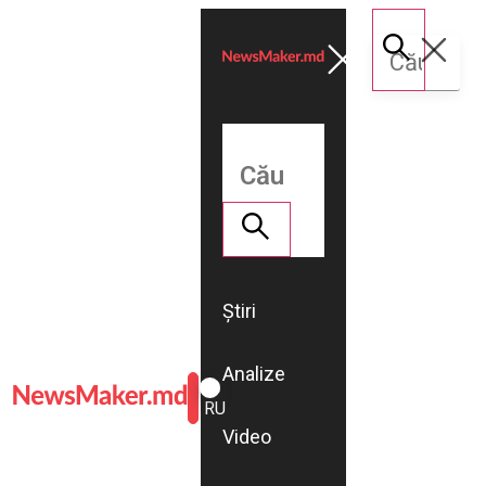
Știri
Analize
ROMÂNĂ
RU
Video