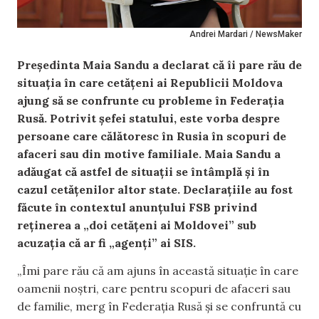
Andrei Mardari / NewsMaker
Președinta Maia Sandu a declarat că îi pare rău de
situația în care cetățeni ai Republicii Moldova
ajung să se confrunte cu probleme în Federația
Rusă. Potrivit șefei statului, este vorba despre
persoane care călătoresc în Rusia în scopuri de
afaceri sau din motive familiale. Maia Sandu a
adăugat că astfel de situații se întâmplă și în
cazul cetățenilor altor state. Declarațiile au fost
făcute în contextul anunțului FSB privind
reținerea a „doi cetățeni ai Moldovei” sub
acuzația că ar fi „agenți” ai SIS.
„Îmi pare rău că am ajuns în această situație în care
oamenii noștri, care pentru scopuri de afaceri sau
de familie, merg în Federația Rusă și se confruntă cu