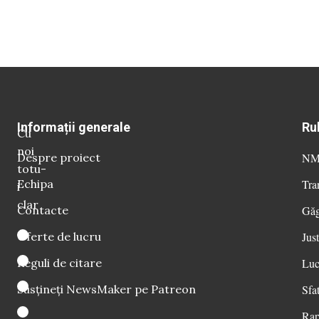
Informații generale
Ru
Cu
noi
Despre proiect
NM 
totu-
Echipa
Tra
i
clar
Contacte
Găg
Oferte de lucru
Just
Reguli de citare
Luc
Susțineți NewsMaker pe Patreon
Sfat
Rap