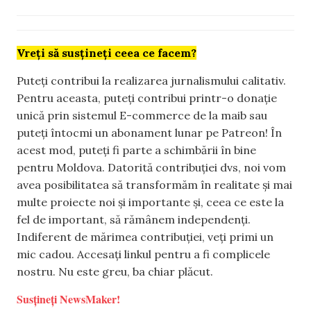
Vreți să susțineți ceea ce facem?
Puteți contribui la realizarea jurnalismului calitativ.
Pentru aceasta, puteți contribui printr-o donație
unică prin sistemul E-commerce de la maib sau
puteți întocmi un abonament lunar pe Patreon! În
acest mod, puteți fi parte a schimbării în bine
pentru Moldova. Datorită contribuției dvs, noi vom
avea posibilitatea să transformăm în realitate și mai
multe proiecte noi și importante și, ceea ce este la
fel de important, să rămânem independenți.
Indiferent de mărimea contribuției, veți primi un
mic cadou. Accesați linkul pentru a fi complicele
nostru. Nu este greu, ba chiar plăcut.
Susțineți NewsMaker!