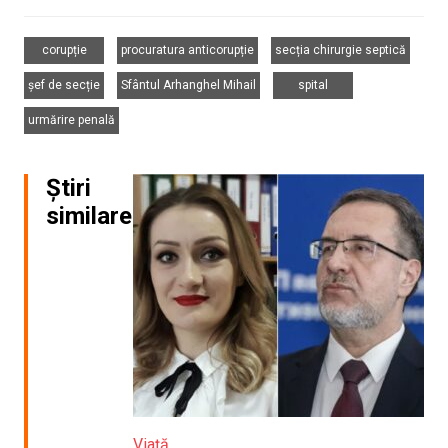
,
,
,
corupție
procuratura anticorupție
secția chirurgie septică
,
,
,
șef de secție
Sfântul Arhanghel Mihail
spital
urmărire penală
Știri
similare
Viață