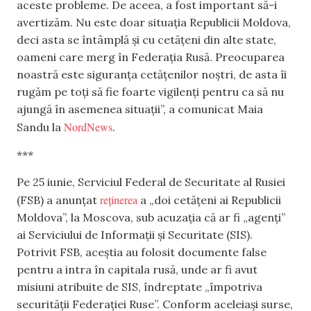
aceste probleme. De aceea, a fost important să-i
avertizăm. Nu este doar situația Republicii Moldova,
deci asta se întâmplă și cu cetățeni din alte state,
oameni care merg în Federația Rusă. Preocuparea
noastră este siguranța cetățenilor noștri, de asta îi
rugăm pe toți să fie foarte vigilenți pentru ca să nu
ajungă în asemenea situații”, a comunicat Maia
NordNews
Sandu la
.
***
Pe 25 iunie, Serviciul Federal de Securitate al Rusiei
reținerea
(FSB) a anunțat
a „doi cetățeni ai Republicii
Moldova”, la Moscova, sub acuzația că ar fi „agenți”
ai Serviciului de Informații și Securitate (SIS).
Potrivit FSB, aceștia au folosit documente false
pentru a intra în capitala rusă, unde ar fi avut
misiuni atribuite de SIS, îndreptate „împotriva
securității Federației Ruse”. Conform aceleiași surse,