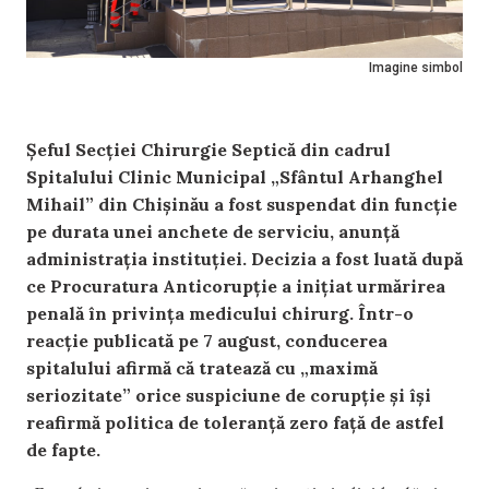
Imagine simbol
Șeful Secției Chirurgie Septică din cadrul
Spitalului Clinic Municipal „Sfântul Arhanghel
Mihail” din Chișinău a fost suspendat din funcție
pe durata unei anchete de serviciu, anunță
administrația instituției. Decizia a fost luată după
ce Procuratura Anticorupție a inițiat urmărirea
penală în privința medicului chirurg. Într-o
reacție publicată pe 7 august, conducerea
spitalului afirmă că tratează cu „maximă
seriozitate” orice suspiciune de corupție și își
reafirmă politica de toleranță zero față de astfel
de fapte.