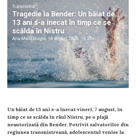
Transnistria
Tragedie la Bender: Un băiat de
13 ani s-a înecat în timp ce se
scălda în Nistru
Ana-Maria Dolghii
|
8 august, 2026
15:35
Un băiat de 13 ani s-a înecat vineri, 7 august, în
timp ce se scălda în râul Nistru, pe o plajă
neautorizată din Bender. Potrivit salvatorilor din
regiunea transnistreană, adolescentul venise la