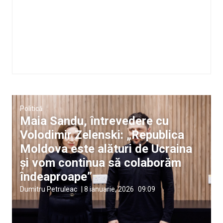
Politică
Maia Sandu, întrevedere cu
Volodimir Zelenski: „Republica
Moldova este alături de Ucraina
și vom continua să colaborăm
îndeaproape”
Dumitru Petruleac
|
8 ianuarie, 2026
09:09