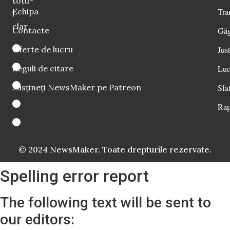
totu-
Echipa
Tra
i
clar
Contacte
Găg
Oferte de lucru
Just
Reguli de citare
Luc
Susțineți NewsMaker pe Patreon
Sfat
Rap
© 2024 NewsMaker. Toate drepturile rezervate.
Spelling error report
The following text will be sent to
our editors: