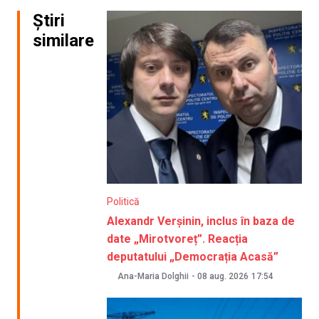
Știri
similare
Politică
Alexandr Verșinin, inclus în baza de
date „Mirotvoreț”. Reacția
deputatului „Democrația Acasă”
Ana-Maria Dolghii
-
08 aug. 2026
17:54