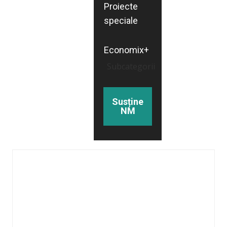
Proiecte
speciale
Economix+
Subcategorii
Susține
NM