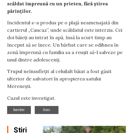
scăldat împreună cu un prieten, fără știrea
părinților.
Incidentul s-a produs pe o plajă neamenajată din
cartierul „Caucaz”, unde scăldatul este interzis. Cei
doi băieți au intrat în apă, însă la scurt timp au
început să se înece. Un bărbat care se odihnea în
zonă împreună cu familia sa a reușit să-l salveze pe
unul dintre adolescenți.
Trupul neînsuflețit al celuilalt băiat a fost găsit
ulterior de salvatori în apropierea satului
Merenești.
Cazul este investigat.
,
bender
înec
Știri