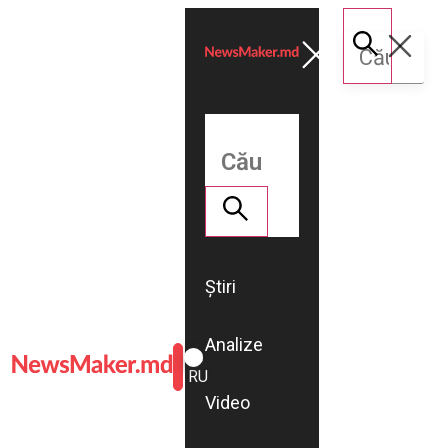
Știri
Analize
ROMÂNĂ
RU
Video