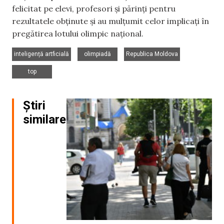
felicitat pe elevi, profesori și părinți pentru
rezultatele obținute și au mulțumit celor implicați în
pregătirea lotului olimpic național.
,
,
,
inteligență artficială
olimpiadă
Republica Moldova
top
Știri
similare