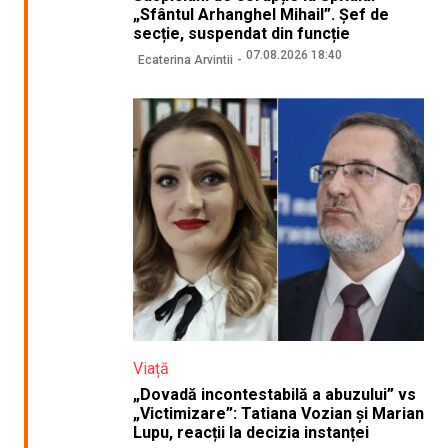
„Sfântul Arhanghel Mihail”. Șef de
secție, suspendat din funcție
07.08.2026 18:40
Ecaterina Arvintii
Viață
„Dovadă incontestabilă a abuzului” vs
„Victimizare”: Tatiana Vozian și Marian
Lupu, reacții la decizia instanței