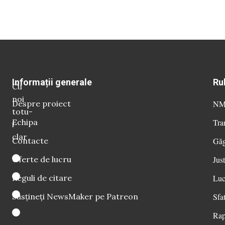
Informații generale
Ru
Cu
noi
Despre proiect
NM 
totu-
Echipa
Tra
i
clar
Contacte
Găg
Oferte de lucru
Just
Reguli de citare
Luc
Susțineți NewsMaker pe Patreon
Sfat
Rap