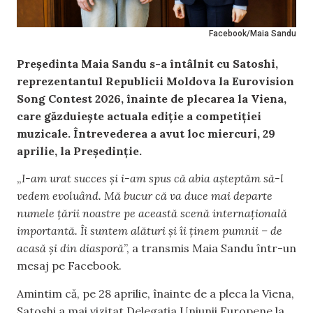
Facebook/Maia Sandu
Președinta Maia Sandu s-a întâlnit cu Satoshi,
reprezentantul Republicii Moldova la Eurovision
Song Contest 2026, înainte de plecarea la Viena,
care găzduiește actuala ediție a competiției
muzicale. Întrevederea a avut loc miercuri, 29
aprilie, la Președinție.
„
I-am urat succes și i-am spus că abia așteptăm să-l
vedem evoluând. Mă bucur că va duce mai departe
numele țării noastre pe această scenă internațională
importantă. Îi suntem alături și îi ținem pumnii – de
acasă și din diasporă
”, a transmis Maia Sandu într-un
mesaj pe Facebook.
Amintim că, pe 28 aprilie, înainte de a pleca la Viena,
Satoshi a mai vizitat Delegația Uniunii Europene la