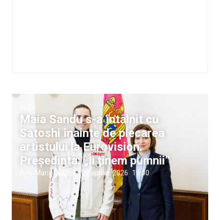
Viață
Maia Sandu s-a întâlnit cu
Satoshi înainte de plecarea
artistului la Eurovision.
Președinta: „Îi ținem pumnii”
Ana-Maria Dolghii
|
29 aprilie, 2026
16:00