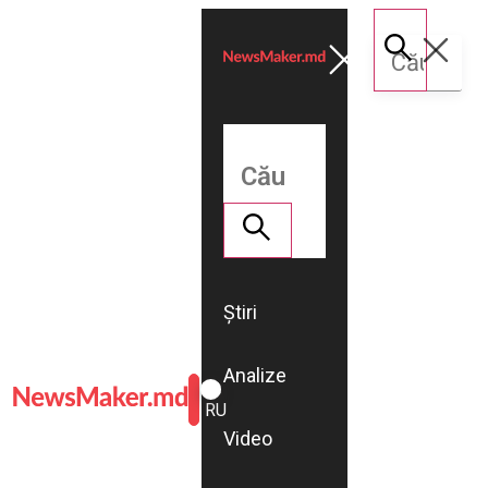
Știri
Analize
ROMÂNĂ
RU
Video