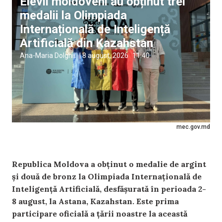
Elevii moldoveni au obținut trei
medalii la Olimpiada
Internațională de Inteligență
Artificială din Kazahstan
Ana-Maria Dolghii
|
8 august, 2026
11:40
mec.gov.md
Republica Moldova a obținut o medalie de argint
și două de bronz la Olimpiada Internațională de
Inteligență Artificială, desfășurată în perioada 2-
8 august, la Astana, Kazahstan. Este prima
participare oficială a țării noastre la această