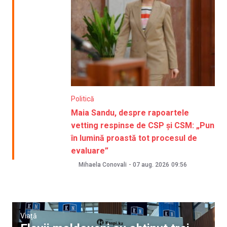
Politică
Maia Sandu, despre rapoartele
vetting respinse de CSP și CSM: „Pun
în lumină proastă tot procesul de
evaluare”
Mihaela Conovali
-
07 aug. 2026
09:56
Viață