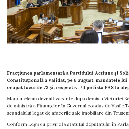
Fracțiunea parlamentară a Partidului Acțiune și Soli
Constituțională a validat, pe 6 august, mandatele lu
ocupat locurile 72 și, respectiv, 73 pe lista PAS la al
Mandatele au devenit vacante după demisia Victoriei Belo
de ministră a Finanțelor în Guvernul condus de Vasile 
scandalului legat de afacerile sale imobiliare din Trușen
Conform Legii cu privire la statutul deputatului în Par