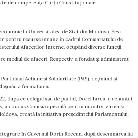
 este de competența Curții Constituționale.
conomic la Universitatea de Stat din Moldova. Și-a
ior pentru resurse umane în cadrul Comisariatului de
nisterului Afacerilor Interne, ocupând diverse funcții.
spre mediul de afaceri. Respectiv, a fondat și administrat
Partidului Acțiune și Solidaritate (PAS), deținând și
hișinău a formațiunii.
2, după ce colegul său de partid, Dorel Iurcu, a renunțat
tiv, a condus Comisia specială pentru monitorizarea și
 Moldova, creată la inițiativa președintelui Parlamentului,
eintegrare în Guvernul Dorin Recean, după desemnarea lui