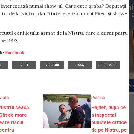
 îi interesează numai show-ul. Care este graba? Deputații
tul de la Nistru, dar îi interesează numai PR-ul și show-
eputul conflictului armat de la Nistru, care a durat patru
lie 1992.
Facebook
 de
.
,
,
,
,
,
u
pdm
veterani
гросу
парламент
Viață
Politică
Nistrul seacă.
Hajder, după ce
Cât de mare
a inspectat
este riscul
punctele critice
pentru
de pe Nistru, pe