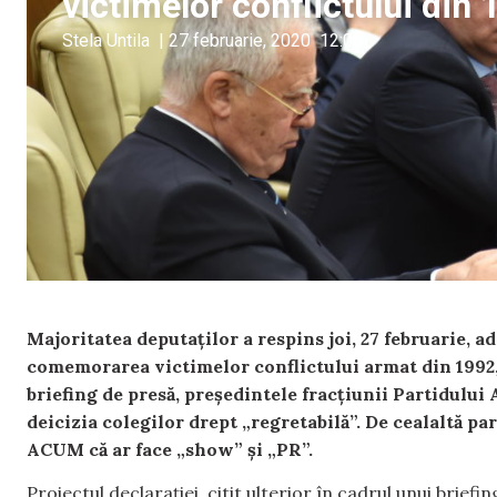
victimelor conflictului din 
Stela Untila
|
27 februarie, 2020
12:06
Majoritatea deputaților a respins joi, 27 februarie, a
comemorarea victimelor conflictului armat din 1992
briefing de presă, președintele fracțiunii Partidului A
deicizia colegilor drept „regretabilă”. De cealaltă pa
ACUM că ar face „show” și „PR”.
Proiectul declarației, citit ulterior în cadrul unui brie