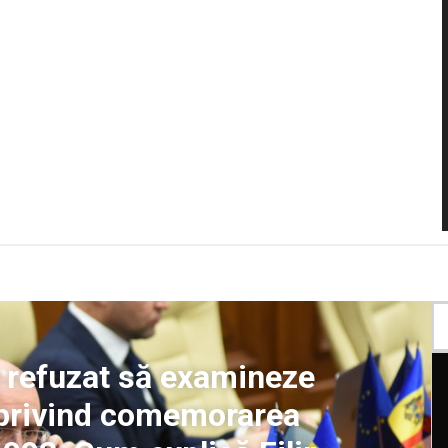
 refuzat să examineze
 privind comemorarea