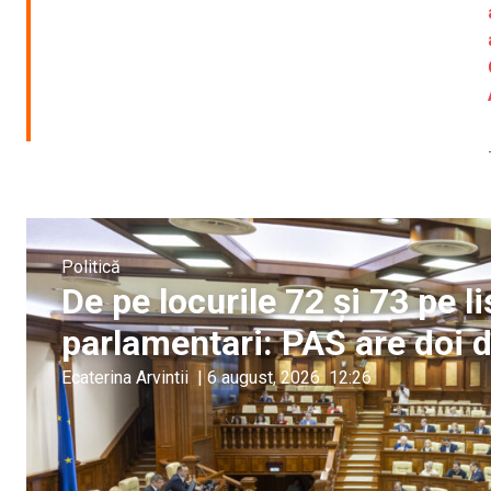
Politică
De pe locurile 72 și 73 pe li
parlamentari: PAS are doi d
Ecaterina Arvintii
|
6 august, 2026
12:26