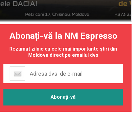
Abonați-vă la NM Espresso
Rezumat zilnic cu cele mai importante știri din
Moldova direct pe emailul dvs