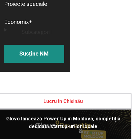
Proiecte speciale
Economix+
Subcategorii
Susține NM
Lucru în Chișinău
Glovo lansează Power Up în Moldova, competiția
dedicată startup-urilor locale