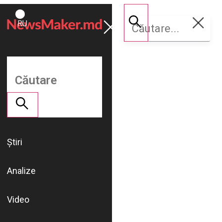
ROMÂNĂ
Susține
RU
NM
Știri
Analize
Video