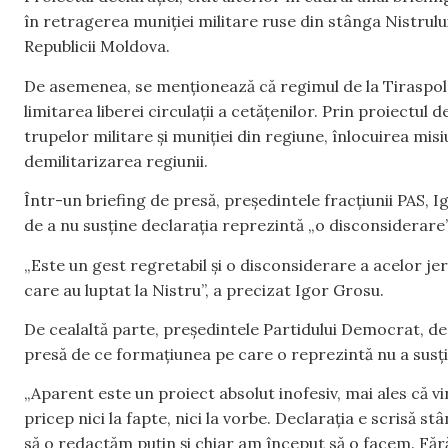
în retragerea muniției militare ruse din stânga Nistrului
Republicii Moldova.
De asemenea, se menționează că regimul de la Tiraspol în
limitarea liberei circulații a cetățenilor. Prin proiectul
trupelor militare și muniției din regiune, înlocuirea misi
demilitarizarea regiunii.
Într-un briefing de presă, președintele fracțiunii PAS, 
de a nu susține declarația reprezintă „o disconsiderare”
„Este un gest regretabil și o disconsiderare a acelor jer
care au luptat la Nistru”, a precizat Igor Grosu.
De cealaltă parte, președintele Partidului Democrat, depu
presă de ce formațiunea pe care o reprezintă nu a sus
„Aparent este un proiect absolut inofesiv, mai ales că v
pricep nici la fapte, nici la vorbe. Declarația e scrisă st
să o redactăm puțin și chiar am început să o facem. Fără 