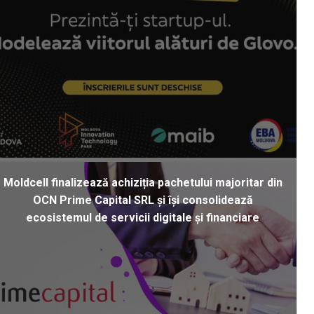
Moldcell finalizează achiziția pachetului majoritar din
OCN Prime Capital SRL și își consolidează
ecosistemul de servicii digitale și financiare