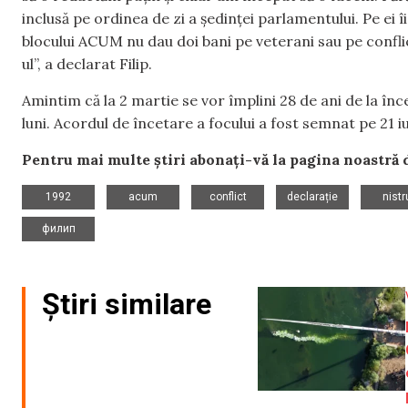
inclusă pe ordinea de zi a ședinței parlamentului. Pe ei
blocului ACUM nu dau doi bani pe veterani sau pe conflic
ul”, a declarat Filip.
Amintim că la 2 martie se vor împlini 28 de ani de la înc
luni. Acordul de încetare a focului a fost semnat pe 21 iu
Pentru mai multe știri abonați-vă la pagina noastră
,
,
,
,
1992
acum
conflict
declarație
nistr
филип
Știri similare