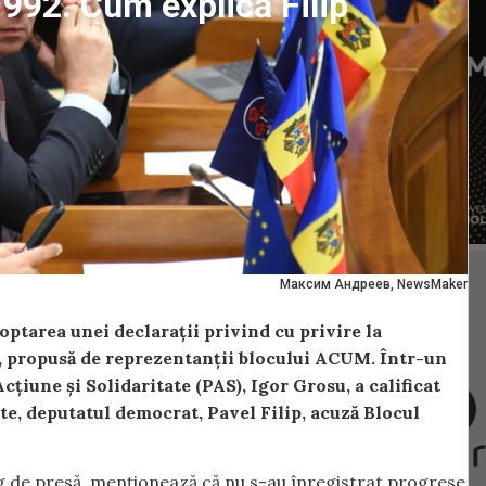
1992. Cum explică Filip
Максим Андреев, NewsMaker
doptarea unei declarații privind cu privire la
, propusă de reprezentanții blocului ACUM. Într-un
cțiune și Solidaritate (PAS), Igor Grosu, a calificat
rte, deputatul democrat, Pavel Filip, acuză Blocul
fing de presă, menționează că nu s-au înregistrat progrese