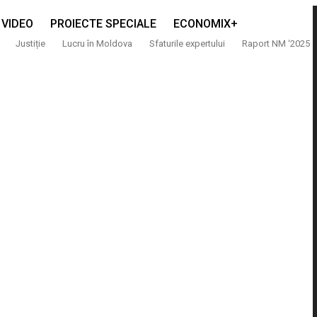
VIDEO
PROIECTE SPECIALE
ECONOMIX+
Justiție
Lucru în Moldova
Sfaturile expertului
Raport NM ‘2025