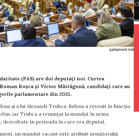
parlament.md
daritate (PAS) are doi deputați noi. Curtea
i Roman Roșca și Victor Mătrăgună, candidați care au
egerile parlamentare din 2025.
us și a lui Alexandr Trubca. Belous a revenit în funcția
Tofan, iar Trubca a renunțat la mandat în urma
i, dezvoltate în perioada în care era deputat.
lament, un mandat vacant este atribuit următorului