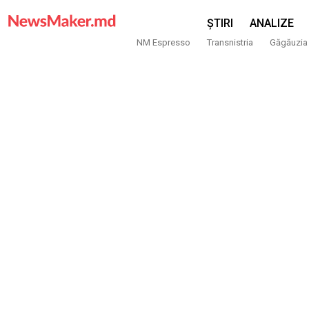
ȘTIRI
ANALIZE
NM Espresso
Transnistria
Găgăuzia