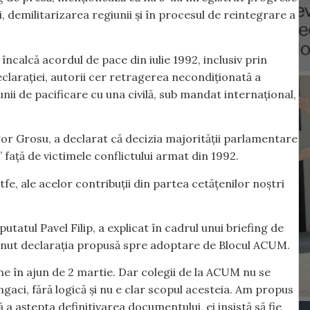
, demilitarizarea regiunii și în procesul de reintegrare a
calcă acordul de pace din iulie 1992, inclusiv prin
 declarației, autorii cer retragerea necondiționată a
unii de pacificare cu una civilă, sub mandat internațional,
Igor Grosu, a declarat că decizia majorității parlamentare
 față de victimele conflictului armat din 1992.
tfe, ale acelor contribuții din partea cetățenilor noștri
tatul Pavel Filip, a explicat în cadrul unui briefing de
ținut declarația propusă spre adoptare de Blocul ACUM.
ine în ajun de 2 martie. Dar colegii de la ACUM nu se
ângaci, fără logică și nu e clar scopul acesteia. Am propus
a aștepta definitivarea documentului, ei insistă să fie