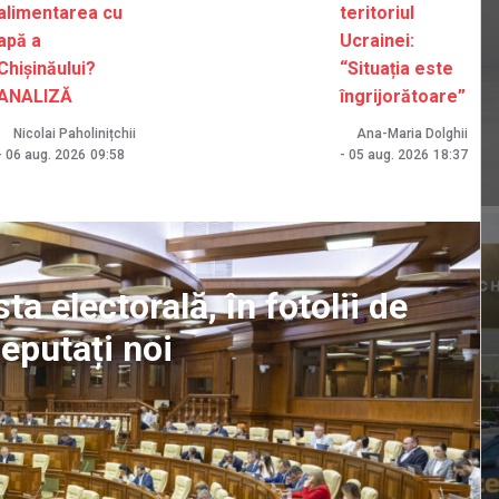
alimentarea cu
teritoriul
apă a
Ucrainei:
Chișinăului?
“Situația este
ANALIZĂ
îngrijorătoare”
Nicolai Paholinițchii
Ana-Maria Dolghii
-
06 aug. 2026
09:58
-
05 aug. 2026
18:37
sta electorală, în fotolii de
eputați noi