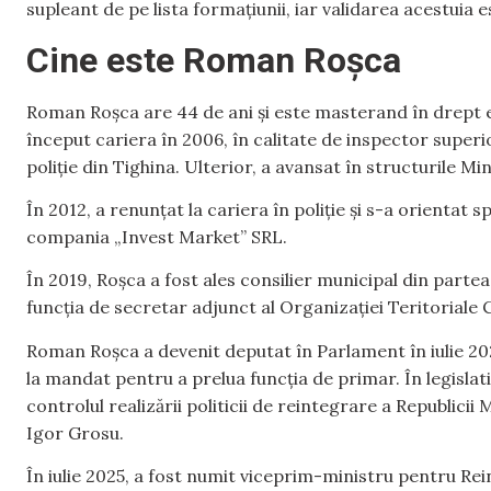
supleant de pe lista formațiunii, iar validarea acestuia
Cine este Roman Roșca
Roman Roșca are 44 de ani și este masterand în drept e
început cariera în 2006, în calitate de inspector super
poliție din Tighina. Ulterior, a avansat în structurile Mi
În 2012, a renunțat la cariera în poliție și s-a orientat 
compania „Invest Market” SRL.
În 2019, Roșca a fost ales consilier municipal din partea 
funcția de secretar adjunct al Organizației Teritoriale C
Roman Roșca a devenit deputat în Parlament în iulie 202
la mandat pentru a prelua funcția de primar. În legisla
controlul realizării politicii de reintegrare a Republicii
Igor Grosu.
În iulie 2025, a fost numit viceprim-ministru pentru R