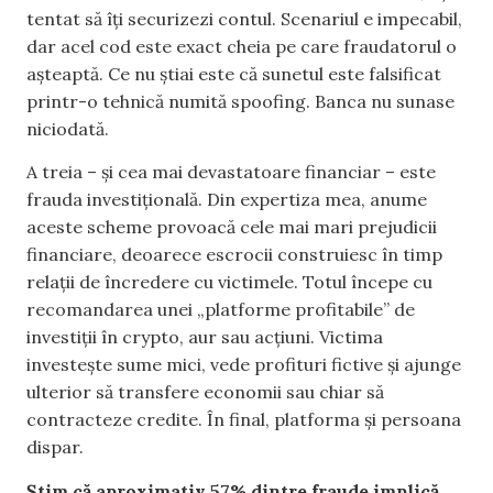
tentat să îți securizezi contul. Scenariul e impecabil,
dar acel cod este exact cheia pe care fraudatorul o
așteaptă. Ce nu știai este că sunetul este falsificat
printr-o tehnică numită spoofing. Banca nu sunase
niciodată.
A treia – și cea mai devastatoare financiar – este
frauda investițională. Din expertiza mea, anume
aceste scheme provoacă cele mai mari prejudicii
financiare, deoarece escrocii construiesc în timp
relații de încredere cu victimele. Totul începe cu
recomandarea unei „platforme profitabile” de
investiții în crypto, aur sau acțiuni. Victima
investește sume mici, vede profituri fictive și ajunge
ulterior să transfere economii sau chiar să
contracteze credite. În final, platforma și persoana
dispar.
Știm că aproximativ 57% dintre fraude implică