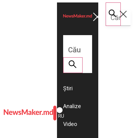
Știri
Analize
ROMÂNĂ
RU
Video