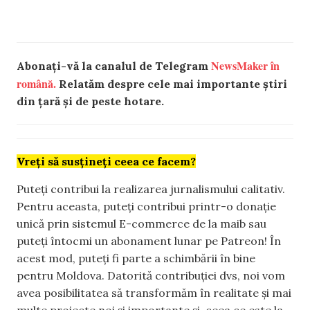
NewsMaker în
Abonați-vă la canalul de Telegram
română.
Relatăm despre cele mai importante știri
din țară și de peste hotare.
Vreți să susțineți ceea ce facem?
Puteți contribui la realizarea jurnalismului calitativ.
Pentru aceasta, puteți contribui printr-o donație
unică prin sistemul E-commerce de la maib sau
puteți întocmi un abonament lunar pe Patreon! În
acest mod, puteți fi parte a schimbării în bine
pentru Moldova. Datorită contribuției dvs, noi vom
avea posibilitatea să transformăm în realitate și mai
multe proiecte noi și importante și, ceea ce este la