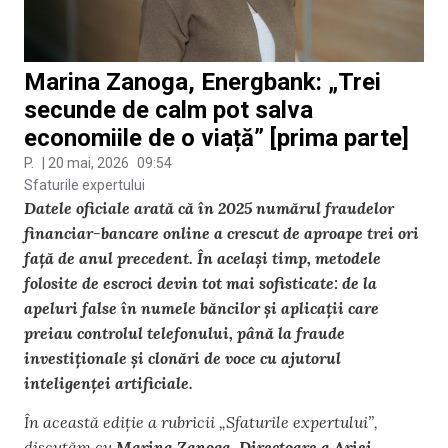
Marina Zanoga, Energbank: „Trei
secunde de calm pot salva
economiile de o viață” [prima parte]
P.
|
20 mai, 2026
09:54
Sfaturile expertului
Datele oficiale arată că în 2025 numărul fraudelor
financiar-bancare online a crescut de aproape trei ori
față de anul precedent. În același timp, metodele
folosite de escroci devin tot mai sofisticate: de la
apeluri false în numele băncilor și aplicații care
preiau controlul telefonului, până la fraude
investiționale și clonări de voce cu ajutorul
inteligenței artificiale.
În această ediție a rubricii „Sfaturile expertului”,
discutăm cu
Marina Zanoga, Directoare a Ariei