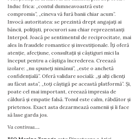
Induc frica: „contul dumneavoastră este
compromis”, „cineva vă fură banii chiar acum”.
Invocă autoritatea: se prezintă drept angajați ai
băncii, polițiști, procurori sau chiar reprezentanți
Interpol. Joacă pe sentimentul de reciprocitate, mai
ales în fraudele romantice și investiționale. Îți oferă
atenție, afecțiune, consultații și câștiguri mici la
început pentru a câștiga încrederea. Creează
izolare: „nu spuneți nimănui”, „este o anchetă
confidențială”. Oferă validare socială: „și alți clienți
au făcut asta”, „toți câștigă pe această platformă”. Și,
poate cel mai important, creează impresia de
căldură și empatie falsă. Tonul este calm, răbdător și
prietenos. Exact asta dezarmează oamenii și îi face
să lase garda jos.
Va continua….