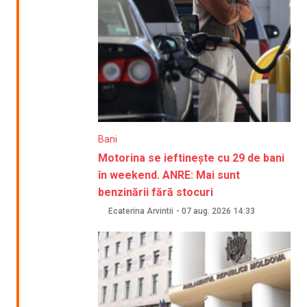
Bani
Motorina se ieftinește cu 29 de bani
în weekend. ANRE: Mai sunt
benzinării fără stocuri
Ecaterina Arvintii
-
07 aug. 2026
14:33