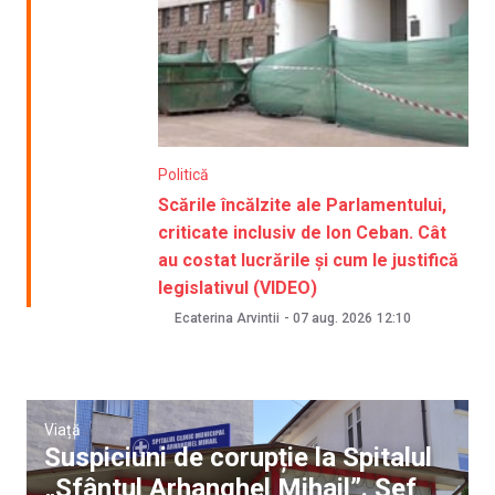
Politică
Scările încălzite ale Parlamentului,
criticate inclusiv de Ion Ceban. Cât
au costat lucrările și cum le justifică
legislativul (VIDEO)
Ecaterina Arvintii
-
07 aug. 2026
12:10
Viață
Suspiciuni de corupție la Spitalul
„Sfântul Arhanghel Mihail”. Șef