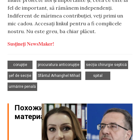
fel de important, să rămânem independenți.
Indiferent de mărimea contribuției, veți primi un
mic cadou. Accesați linkul pentru a fi complicele
nostru. Nu este greu, ba chiar plăcut.
Susțineți NewsMaker!
,
,
,
corupție
procuratura anticorupție
secția chirurgie septică
,
,
,
șef de secție
Sfântul Arhanghel Mihail
spital
urmărire penală
Похожие
материалы