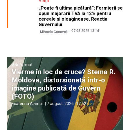
Viață
„Poate fi ultima picătură“: Fermierii se
opun majorării TVA la 12% pentru
cereale și oleaginoase. Reacția
Guvernului
07.08.2026 13:16
Mihaela Conovali
#Neformat
Vierme în loc de cruce? Stema R.
Moldova, distorsionată într-o
imagine publicată de Guvern
(FOTO)
Ecaterina Arvintii
|
7 august, 2026
17:52