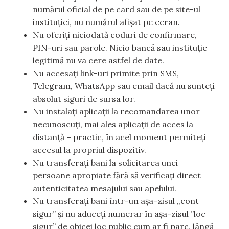
numărul oficial de pe card sau de pe site-ul
instituției, nu numărul afișat pe ecran.
Nu oferiți niciodată coduri de confirmare,
PIN-uri sau parole. Nicio bancă sau instituție
legitimă nu va cere astfel de date.
Nu accesați link-uri primite prin SMS,
Telegram, WhatsApp sau email dacă nu sunteți
absolut siguri de sursa lor.
Nu instalați aplicații la recomandarea unor
necunoscuți, mai ales aplicații de acces la
distanță – practic, în acel moment permiteți
accesul la propriul dispozitiv.
Nu transferați bani la solicitarea unei
persoane apropiate fără să verificați direct
autenticitatea mesajului sau apelului.
Nu transferați bani într-un așa-zisul „cont
sigur” și nu aduceți numerar în așa-zisul ”loc
sigur” de obicei loc public cum ar fi parc, lângă