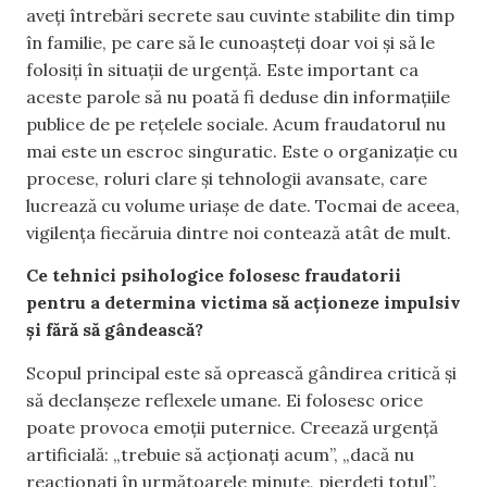
aveți întrebări secrete sau cuvinte stabilite din timp
în familie, pe care să le cunoașteți doar voi și să le
folosiți în situații de urgență. Este important ca
aceste parole să nu poată fi deduse din informațiile
publice de pe rețelele sociale. Acum fraudatorul nu
mai este un escroc singuratic. Este o organizație cu
procese, roluri clare și tehnologii avansate, care
lucrează cu volume uriașe de date. Tocmai de aceea,
vigilența fiecăruia dintre noi contează atât de mult.
Ce tehnici psihologice folosesc fraudatorii
pentru a determina victima să acționeze impulsiv
și fără să gândească?
Scopul principal este să oprească gândirea critică și
să declanșeze reflexele umane. Ei folosesc orice
poate provoca emoții puternice. Creează urgență
artificială: „trebuie să acționați acum”, „dacă nu
reacționați în următoarele minute, pierdeți totul”.