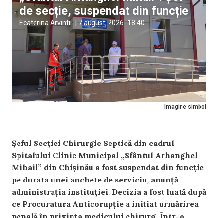
de secție, suspendat din funcție
Ecaterina Arvintii
|
7 august, 2026
18:40
Imagine simbol
Șeful Secției Chirurgie Septică din cadrul
Spitalului Clinic Municipal „Sfântul Arhanghel
Mihail” din Chișinău a fost suspendat din funcție
pe durata unei anchete de serviciu, anunță
administrația instituției. Decizia a fost luată după
ce Procuratura Anticorupție a inițiat urmărirea
penală în privința medicului chirurg. Într-o