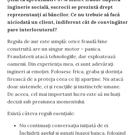
inginerie socială, escrocii se prezintă drept
reprezentanți ai băncilor. Ce nu trebuie să facă
niciodată un client, indiferent cât de convingător
pare interlocutorul?
Regula de aur este simplă: orice fraudă bine
construită are un singur motor – panica.
Fraudatorii atacă tehnologiile, dar exploatează
oamenii. Din experiența mea, ei sunt adevărați
ingineri ai emoției. Folosesc frica, graba și dorința
firească de a proteja ceea ce îți aparține. Nu atacă
doar sistemele, ci și reacțiile și instinctele umane.
De aceea, cel mai important lucru este să nu luați
decizii sub presiunea momentului.
Există câteva reguli esențiale:
Nu continuați conversația inițiată de ei.
Închideți apelul și sunați înapoi banca, folosind