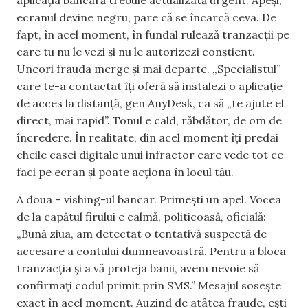
aplicația bancară trebuie actualizată urgent. Apeși,
ecranul devine negru, pare că se încarcă ceva. De
fapt, în acel moment, în fundal rulează tranzacții pe
care tu nu le vezi și nu le autorizezi conștient.
Uneori frauda merge și mai departe. „Specialistul”
care te-a contactat îți oferă să instalezi o aplicație
de acces la distanță, gen AnyDesk, ca să „te ajute el
direct, mai rapid”. Tonul e cald, răbdător, de om de
încredere. În realitate, din acel moment îți predai
cheile casei digitale unui infractor care vede tot ce
faci pe ecran și poate acționa în locul tău.
A doua – vishing-ul bancar. Primești un apel. Vocea
de la capătul firului e calmă, politicoasă, oficială:
„Bună ziua, am detectat o tentativă suspectă de
accesare a contului dumneavoastră. Pentru a bloca
tranzacția și a vă proteja banii, avem nevoie să
confirmați codul primit prin SMS.” Mesajul sosește
exact în acel moment. Auzind de atâtea fraude, ești