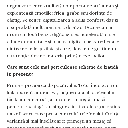
organizate care studiază comportamentul uman și
exploatează emoțiile: frica, graba sau dorința de
câștig. Pe scurt, digitalizarea a adus confort, dar și
o suprafață mult mai mare de atac. Deci avem un
drum cu două benzi: digitalizarea accelerată care
aduce comoditate și o urmă digitală pe care fiecare
dintre noi o lasă zilnic și care, dacă nu e gestionată
cu atenție, devine materia primă a escrocilor.
Care sunt cele mai periculoase scheme de fraudă
în prezent?
Prima – preluarea dispozitivului. Totul începe cu un
link aparent inofensiv: „susține copilul prietenului
tău la un concurs”, „ai un colet la poștă, apasă
pentru tracking”. Un singur click instalează silențios
un software care preia controlul telefonului. O altă
variantă și mai înșelătoare: primești un mesaj că