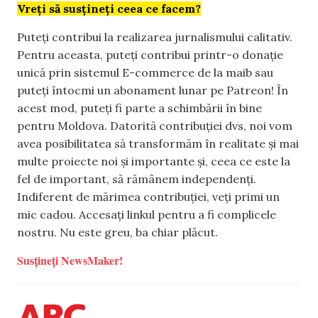
Vreți să susțineți ceea ce facem?
Puteți contribui la realizarea jurnalismului calitativ.
Pentru aceasta, puteți contribui printr-o donație
unică prin sistemul E-commerce de la maib sau
puteți întocmi un abonament lunar pe Patreon! În
acest mod, puteți fi parte a schimbării în bine
pentru Moldova. Datorită contribuției dvs, noi vom
avea posibilitatea să transformăm în realitate și mai
multe proiecte noi și importante și, ceea ce este la
fel de important, să rămânem independenți.
Indiferent de mărimea contribuției, veți primi un
mic cadou. Accesați linkul pentru a fi complicele
nostru. Nu este greu, ba chiar plăcut.
Susțineți NewsMaker!