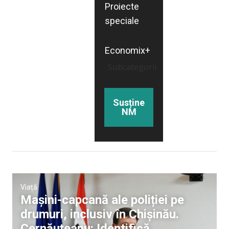
Proiecte
speciale
Economix+
Subcategorii
Susține
NM
Viață
Mașini-capcană ale poliției pe
drumuri, inclusiv în Chișinău.
Cernăuțeanu: Identifică