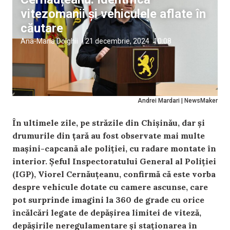
vitezomanii și vehiculele aflate în
căutare
Ana-Maria Dolghii
|
21 decembrie, 2024
10:08
Andrei Mardari | NewsMaker
În ultimele zile, pe străzile din Chișinău, dar și
drumurile din țară au fost observate mai multe
mașini-capcană ale poliției, cu radare montate în
interior. Șeful Inspectoratului General al Poliției
(IGP), Viorel Cernăuțeanu, confirmă că este vorba
despre vehicule dotate cu camere ascunse, care
pot surprinde imagini la 360 de grade cu orice
încălcări legate de depășirea limitei de viteză,
depășirile neregulamentare și staționarea în