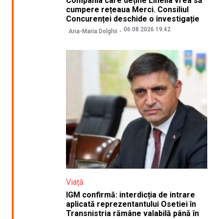
Compania care deține Linella vrea să
cumpere rețeaua Merci. Consiliul
Concurenței deschide o investigație
06.08.2026 19:42
Ana-Maria Dolghii
Viață
IGM confirmă: interdicția de intrare
aplicată reprezentantului Osetiei în
Transnistria rămâne valabilă până în