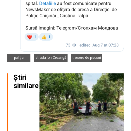
,
,
poliția
strada Ion Creangă
trecere de pietoni
Știri
similare