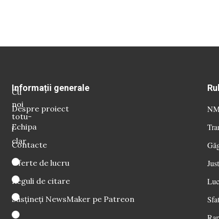
Informații generale
Ru
Cu
noi
Despre proiect
NM 
totu-
Echipa
Tra
i
clar
Contacte
Găg
Oferte de lucru
Just
Reguli de citare
Luc
Susțineți NewsMaker pe Patreon
Sfat
Rap