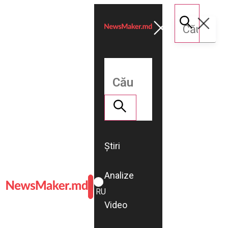
Știri
Analize
ROMÂNĂ
RU
Video