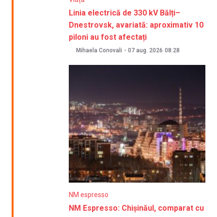
Linia electrică de 330 kV Bălți–
Dnestrovsk, avariată: aproximativ 10
piloni au fost afectați
Mihaela Conovali
-
07 aug. 2026
08:28
NM espresso
NM Espresso: Chișinăul, comparat cu