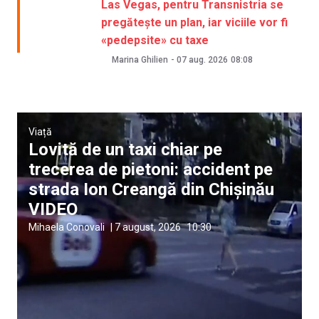
Las Vegas, pentru Transnistria se
pregătește un plan, iar viciile vor fi
«pedepsite» cu taxe
Marina Ghilien
-
07 aug. 2026
08:08
Viață
Lovită de un taxi chiar pe
trecerea de pietoni: accident pe
strada Ion Creangă din Chișinău
VIDEO
Mihaela Conovali
|
7 august, 2026
10:30