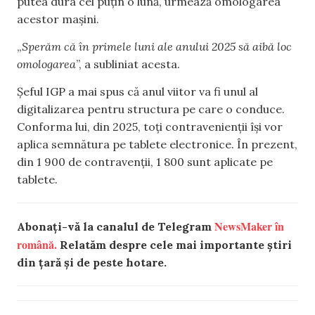
putea dura cel puțin o lună, urmează omologarea
acestor mașini.
„
Sperăm că în primele luni ale anului 2025 să aibă loc
omologarea
”, a subliniat acesta.
Șeful IGP a mai spus că anul viitor va fi unul al
digitalizarea pentru structura pe care o conduce.
Conforma lui, din 2025, toți contravenienții își vor
aplica semnătura pe tablete electronice. În prezent,
din 1 900 de contravenții, 1 800 sunt aplicate pe
tablete.
NewsMaker în
Abonați-vă la canalul de Telegram
română.
Relatăm despre cele mai importante știri
din țară și de peste hotare.