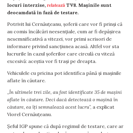
relatează
locuri interzise,
TV8. Mașinile sunt
deocamdată în fază de testare.
Potrivit lui Cernăuțeanu, șoferii care vor fi prinși că
au comis încălcări neesențiale, cum ar fi depășirea
nesemnificativă a vitezei, vor primi scrisori de
informare privind sancțiunea acasă. Altfel vor sta
lucrurile în cazul șoferilor care circulă cu viteză
excesivă: aceștia vor fi trași pe dreapta.
Vehiculele cu pricina pot identifica până și mașinile
aflate în căutare.
„
În ultimele trei zile, au fost identificate 35 de mașini
aflate în căutare. Deci dacă detectează o mașină în
căutare, ea îți semnalează acest lucru
”, a explicat
Viorel Cernăuțeanu.
Șeful IGP spune că după regimul de testare, care ar