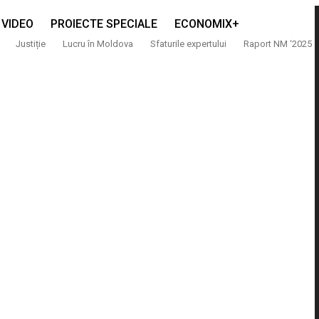
VIDEO
PROIECTE SPECIALE
ECONOMIX+
Justiție
Lucru în Moldova
Sfaturile expertului
Raport NM ‘2025