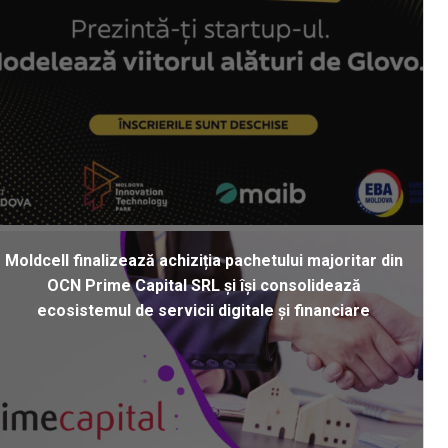
Moldcell finalizează achiziția pachetului majoritar din
OCN Prime Capital SRL și își consolidează
ecosistemul de servicii digitale și financiare