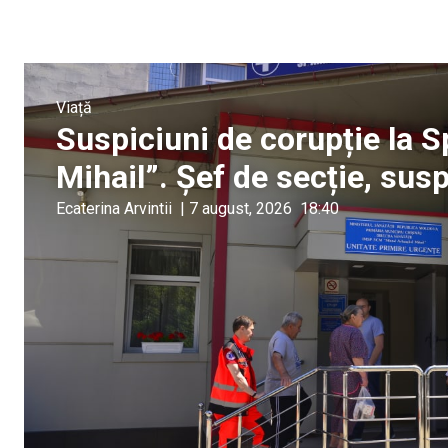
Viață
Suspiciuni de corupție la S
Mihail”. Șef de secție, sus
Ecaterina Arvintii
|
7 august, 2026
18:40