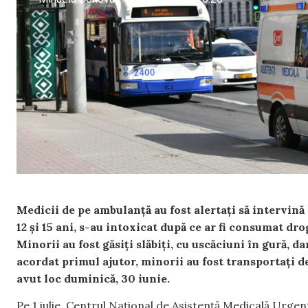
Medicii de pe ambulanță au fost alertați să intervină 
12 și 15 ani, s-au intoxicat după ce ar fi consumat dr
Minorii au fost găsiți slăbiți, cu uscăciuni în gură, d
acordat primul ajutor, minorii au fost transportați d
avut loc duminică, 30 iunie.
Pe 1 iulie, Centrul Național de Asistență Medicală Urg