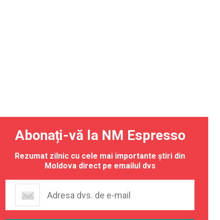
Abonați-vă la NM Espresso
Rezumat zilnic cu cele mai importante știri din
Moldova direct pe emailul dvs