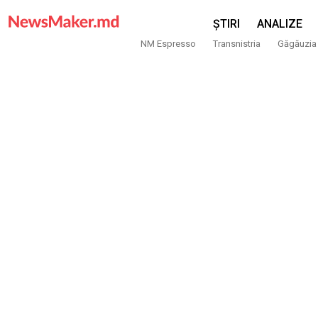
ȘTIRI
ANALIZE
NM Espresso
Transnistria
Găgăuzia