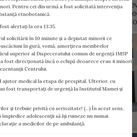
nori. Pentru cei din urmă a fost solicitată intervenția
substanță etnobotanică.
ost alertați la ora 13:35.
l solicitării în 10 minute și a depistat minorii ce
, uscăciuni în gură, vomă, amorțirea membrelor
medicul superior al Dispeceratului comun de urgență IMSP
a fost direcționată încă o echipă deoarece erau 4 minori
ezentanții Centrului.
jutor medical la etapa de prespital. Ulterior, cu
u fost transportați de urgență la Institutul Mamei și
or și trebuie privită cu seriozitate! (…) În acest sens,
 împiedice adolescenții să îşi ruineze nu numai
 declarație a medicilor de pe ambulanță.