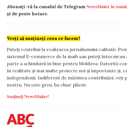
NewsMaker în româ
Abonați-vă la canalul de Telegram
și de peste hotare.
Vreți să susțineți ceea ce facem?
Puteți contribui la realizarea jurnalismului calitativ. Pe
sistemul E-commerce de la maib sau puteți întocmi un 
parte a schimbării în bine pentru Moldova. Datorită con
în realitate și mai multe proiecte noi și importante și,
independenți. Indiferent de mărimea contribuției, veți p
nostru. Nu este greu, ba chiar plăcut.
Susțineți NewsMaker!