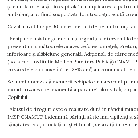
șocant la o terasă din capitală” cu implicarea a patru mi
ambulanței, ei fiind suspectați de intoxicație acută cu 
Cazul a avut loc pe 30 iunie, medicii de pe ambulanță au f
„Echipa de asistență medicală urgentă a intervenit la locu
prezentau următoarele acuze: cefalee, amețeli, grețuri
inferioare și slăbiciune generală. Adițional, de către 
(nota red. Instituția Medico-Sanitară Publică) CNAMUP 
cu vârstele cuprinse între 12-15 ani”, au comunicat repr
Se menționează că membrii echipelor au acordat primul a
monitorizarea permanentă a parametrilor vitali, copiii a
Copilului.
„Abuzul de droguri este o realitate dură în rândul minoril
IMSP CNAMUP îndeamnă părinții să fie mai vigilenți și să
sănătatea, viaţa socială, ci şi viitorul!”, se arată într-o