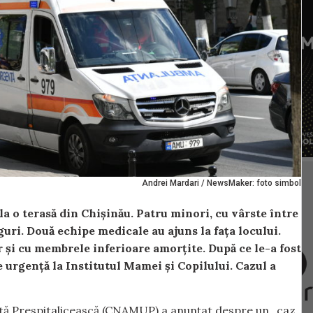
Andrei Mardari / NewsMaker: foto simbol
la o terasă din Chișinău. Patru minori, cu vârste între
oguri. Două echipe medicale au ajuns la fața locului.
ar și cu membrele inferioare amorțite. După ce le-a fost
e urgență la Institutul Mamei și Copilului. Cazul a
entă Prespitalicească (CNAMUP) a anunțat despre un „caz