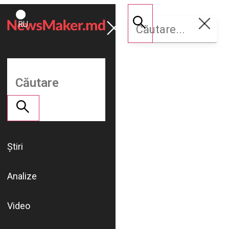
ROMÂNĂ
Susține
RU
NM
Știri
Analize
Video