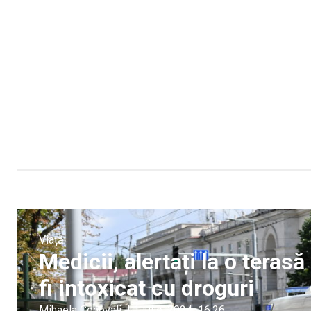
Viață
Medicii, alertați la o teras
fi intoxicat cu droguri
Mihaela Conovali
|
1 iulie, 2024
16:26