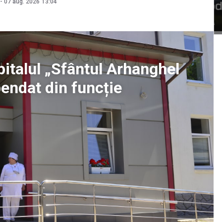
-
07 aug. 2026
13:04
pitalul „Sfântul Arhanghel
pendat din funcție