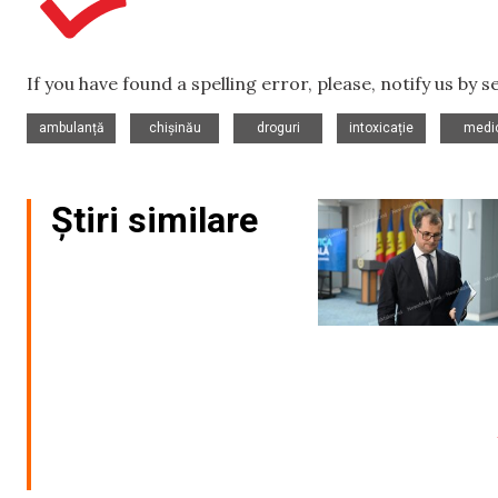
If you have found a spelling error, please, notify us by 
,
,
,
,
ambulanță
chișinău
droguri
intoxicație
medi
Știri similare