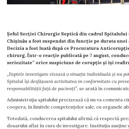
Șeful Secției Chirurgie Septică din cadrul Spitalulu
Chișinău a fost suspendat din funcție pe durata unei 
Decizia a fost luată după ce Procuratura Anticorupție
chirurg. Într-o reacție publicată pe 7 august, conduc
seriozitate” orice suspiciune de corupție și își reafir
„Faptele investigate vizează o situație individuală și nu pot 
Spitalul își desfășoară activitatea in conformitate cu preved
responsabilității față de pacienți”
, se arată în comunicatul
Administrația spitalului precizează că nu va comenta ci
coopera, în limitele competențelor sale, cu organele abi
Totodată, conducerea spitalului afirmă că respectă pre
dosarului aflat în curs de investigare. Instituția susțin