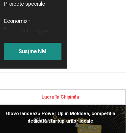
Proiecte speciale
Economix+
Subcategorii
Susține NM
Lucru în Chișinău
Glovo lansează Power Up în Moldova, competiția
dedicată startup-urilor locale