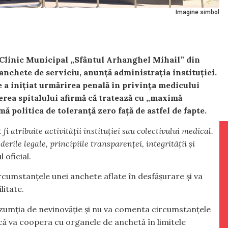
Imagine simbol
i Clinic Municipal „Sfântul Arhanghel Mihail” din
anchete de serviciu, anunță administrația instituției.
 a inițiat urmărirea penală în privința medicului
erea spitalului afirmă că tratează cu „maximă
mă politica de toleranță zero față de astfel de fapte.
fi atribuite activității instituției sau colectivului medical.
erile legale, principiile transparenței, integrității și
 oficial.
rcumstanțele unei anchete aflate în desfășurare și va
litate.
zumția de nevinovăție și nu va comenta circumstanțele
e că va coopera cu organele de anchetă în limitele