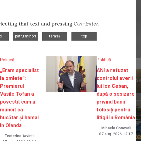
selecting that text and pressing
Ctrl+Enter
.
,
,
,
ci
patru minori
terasă
top
Politică
Politică
„Eram specialist
ANI a refuzat
la omlete”:
controlul averii
Premierul
lui Ion Ceban,
Vasile Tofan a
după o sesizare
povestit cum a
privind banii
muncit ca
folosiți pentru
bucătar și hamal
litigii în România
în Olanda
Mihaela Conovali
-
07 aug. 2026
12:17
Ecaterina Arvintii