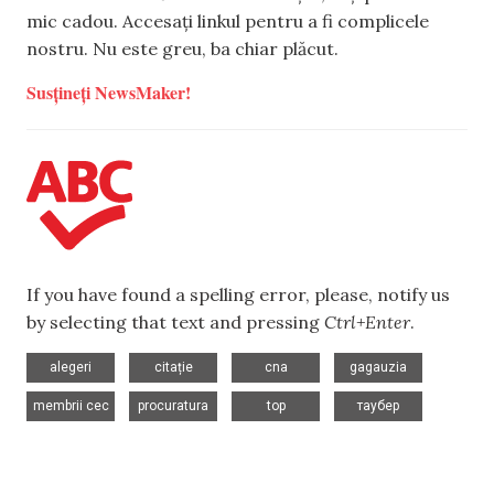
mic cadou. Accesați linkul pentru a fi complicele
nostru. Nu este greu, ba chiar plăcut.
Susțineți NewsMaker!
If you have found a spelling error, please, notify us
by selecting that text and pressing
Ctrl+Enter
.
,
,
,
,
alegeri
citație
cna
gagauzia
,
,
,
membrii cec
procuratura
top
таубер