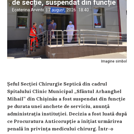
de secție, suspendat din funcție
Ecaterina Arvintii
|
7 august, 2026
18:40
Imagine simbol
Șeful Secției Chirurgie Septică din cadrul
Spitalului Clinic Municipal „Sfântul Arhanghel
Mihail” din Chișinău a fost suspendat din funcție
pe durata unei anchete de serviciu, anunță
administrația instituției. Decizia a fost luată după
ce Procuratura Anticorupție a inițiat urmărirea
penală în privința medicului chirurg. Într-o