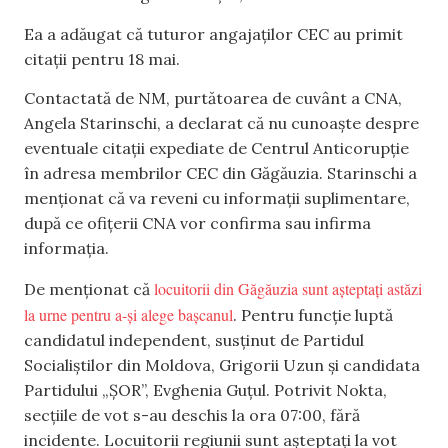
Ea a adăugat că tuturor angajaților CEC au primit
citații pentru 18 mai.
Contactată de NM, purtătoarea de cuvânt a CNA,
Angela Starinschi, a declarat că nu cunoaște despre
eventuale citații expediate de Centrul Anticorupție
în adresa membrilor CEC din Găgăuzia. Starinschi a
menționat că va reveni cu informații suplimentare,
după ce ofițerii CNA vor confirma sau infirma
informația.
locuitorii din Găgăuzia sunt așteptați astăzi
De menționat că
la urne pentru a-și alege bașcanul
. Pentru funcție luptă
candidatul independent, susținut de Partidul
Socialiștilor din Moldova, Grigorii Uzun și candidata
Partidului „ȘOR”, Evghenia Guțul. Potrivit Nokta,
secțiile de vot s-au deschis la ora 07:00, fără
incidente. Locuitorii regiunii sunt așteptați la vot