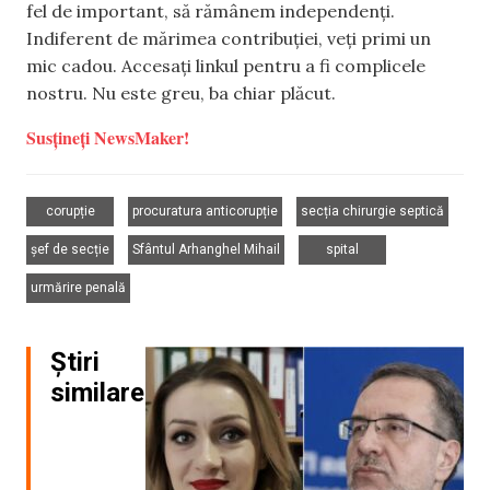
fel de important, să rămânem independenți.
Indiferent de mărimea contribuției, veți primi un
mic cadou. Accesați linkul pentru a fi complicele
nostru. Nu este greu, ba chiar plăcut.
Susțineți NewsMaker!
,
,
,
corupție
procuratura anticorupție
secția chirurgie septică
,
,
,
șef de secție
Sfântul Arhanghel Mihail
spital
urmărire penală
Știri
similare