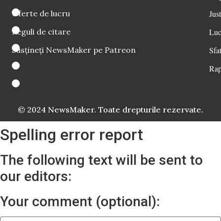
Oferte de lucru
Just
Reguli de citare
Luc
Susțineți NewsMaker pe Patreon
Sfat
Rap
© 2024 NewsMaker. Toate drepturile rezervate.
Spelling error report
The following text will be sent to
our editors:
Your comment (optional):