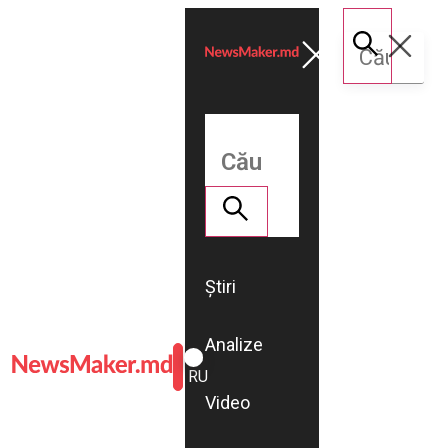
Știri
Analize
ROMÂNĂ
RU
Video