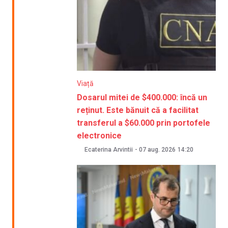
Viață
Dosarul mitei de $400.000: încă un
reținut. Este bănuit că a facilitat
transferul a $60.000 prin portofele
electronice
Ecaterina Arvintii
-
07 aug. 2026
14:20