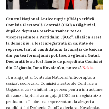
Centrul Național Anticorupție (CNA) verifică
Comisia Electorală Centrală (CEC) a Găgăuziei,
după ce deputata Marina Tauber, tot ea
vicepreședinte a Partidului „ȘOR”, aflată în arest
la domiciliu, a fost înregistrată în calitate de
reprezentant al candidatului la funcția de bașcan
din partea formațiunii politice, Evghenia Guțul.
Declarațiile au fost făcute de președinta Comisiei
Nokta
din Găgăuzia, Iana Kovalenko, notează
.
„Un angajat al Centrului Național Anticorupție a
sesizat secretarul Comisiei Electorale Centrale a
Găgăuziei că s-a inițiat un proces pentru infracțiune
din cauza faptului că angajații CEC au înregistrat-o
pe doamna Tauber ca reprezentant la alegeri a
candidatului Evghenia Guțul”, a declarat Kovalenko.