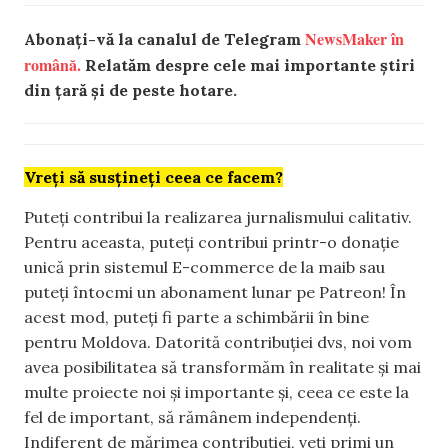
NewsMaker în
Abonați-vă la canalul de Telegram
română.
Relatăm despre cele mai importante știri
din țară și de peste hotare.
Vreți să susțineți ceea ce facem?
Puteți contribui la realizarea jurnalismului calitativ.
Pentru aceasta, puteți contribui printr-o donație
unică prin sistemul E-commerce de la maib sau
puteți întocmi un abonament lunar pe Patreon! În
acest mod, puteți fi parte a schimbării în bine
pentru Moldova. Datorită contribuției dvs, noi vom
avea posibilitatea să transformăm în realitate și mai
multe proiecte noi și importante și, ceea ce este la
fel de important, să rămânem independenți.
Indiferent de mărimea contribuției, veți primi un