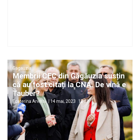
Gagauzia
Membrii CEC din Găgăuzia susțin
că au fost citați la CNA. De vină e
Tauber?
Ecaterina Arvintii
|
14 mai, 2023
12:21