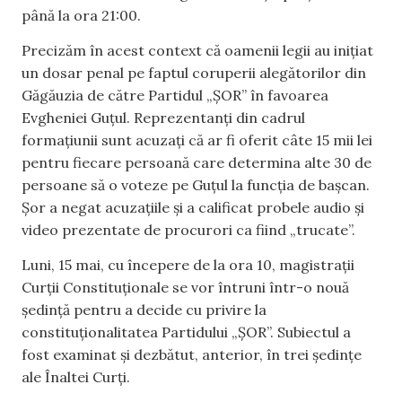
până la ora 21:00.
Precizăm în acest context că oamenii legii au inițiat
un dosar penal pe faptul coruperii alegătorilor din
Găgăuzia de către Partidul „ȘOR” în favoarea
Evgheniei Guțul. Reprezentanți din cadrul
formațiunii sunt acuzați că ar fi oferit câte 15 mii lei
pentru fiecare persoană care determina alte 30 de
persoane să o voteze pe Guțul la funcția de bașcan.
Șor a negat acuzațiile și a calificat probele audio și
video prezentate de procurori ca fiind „trucate”.
Luni, 15 mai, cu începere de la ora 10, magistrații
Curții Constituționale se vor întruni într-o nouă
ședință pentru a decide cu privire la
constituționalitatea Partidului „ȘOR”. Subiectul a
fost examinat și dezbătut, anterior, în trei ședințe
ale Înaltei Curți.