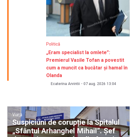
Politică
„Eram specialist la omlete”:
Premierul Vasile Tofan a povestit
cum a muncit ca bucătar și hamal în
Olanda
Ecaterina Arvintii
-
07 aug. 2026
13:04
Viață
Suspiciuni de corupție la Spitalul
„Sfântul Arhanghel Mihail”. Șef