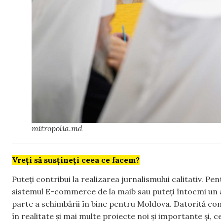
mitropolia.md
Vreți să susțineți ceea ce facem?
Puteți contribui la realizarea jurnalismului calitativ. Pe
sistemul E-commerce de la maib sau puteți întocmi un 
parte a schimbării în bine pentru Moldova. Datorită con
în realitate și mai multe proiecte noi și importante și,