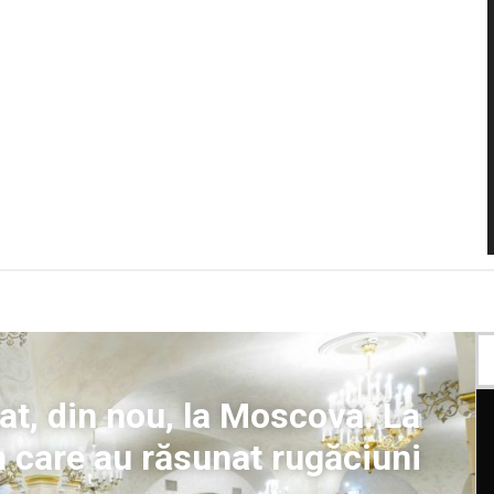
cat, din nou, la Moscova. La
n care au răsunat rugăciuni