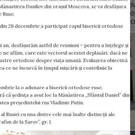
a Mănastirea Danilov din orașul Moscova, se va desfășura
e Ruse.
l din 28 decembrie a participat capul bisericii ortodoxe
i an, desfășurăm astfel de reuniuni – pentru a înțelege și
re ne aflăm, care este vectorul acestei deplasări, dacă ne
oastre ortodoxe despre viața umană. Evaluarea obiectivă
a ce ne încurcă în timpul mișcării și contribuie la
ombrie la o adunare a bisericii ortodoxe ruse.
 că ședința a avut loc la Mănăstirea „Sfântul Daniel” din
tea președintelui rus Vladimir Putin.
al Rusiei cu una dintre cele mai înalte distincții ale
fim de la Sarov”, gr. I.