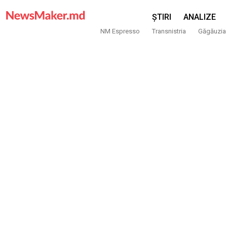
ȘTIRI
ANALIZE
NM Espresso
Transnistria
Găgăuzia