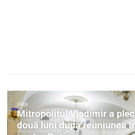
Viață
Mitropolitul Vladimir a ple
două luni după reuniunea î