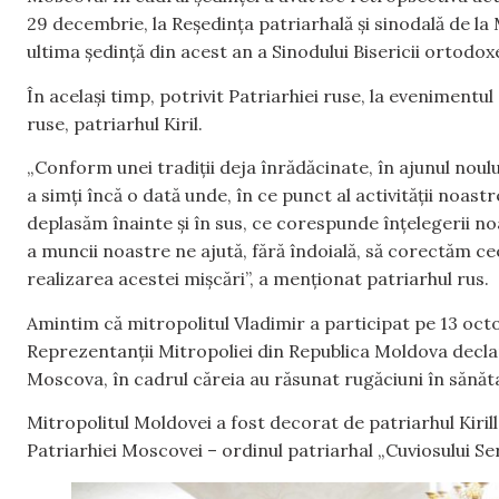
29 decembrie, la Reședința patriarhală și sinodală de l
ultima ședință din acest an a Sinodului Bisericii ortodox
În același timp, potrivit Patriarhiei ruse, la evenimentu
ruse, patriarhul Kiril.
„Conform unei tradiții deja înrădăcinate, în ajunul noulu
a simți încă o dată unde, în ce punct al activității noast
deplasăm înainte și în sus, ce corespunde înțelegerii n
a muncii noastre ne ajută, fără îndoială, să corectăm cee
realizarea acestei mișcări”, a menționat patriarhul rus.
Amintim că mitropolitul Vladimir a participat pe 13 oct
Reprezentanții Mitropoliei din Republica Moldova declară
Moscova, în cadrul căreia au răsunat rugăciuni în sănăta
Mitropolitul Moldovei a fost decorat de patriarhul Kirill 
Patriarhiei Moscovei – ordinul patriarhal „Cuviosului Sera