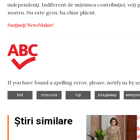
independenți. Indiferent de mărimea contribuției, veți p
nostru. Nu este greu, ba chiar plăcut.
Susțineți NewsMaker!
If you have found a spelling error, please, notify us by 
,
,
,
,
kiril
moscova
top
владимир
митроп
Știri similare
P
M
d