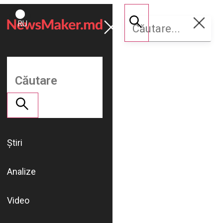
ROMÂNĂ
Susține
RU
NM
Știri
Analize
Video