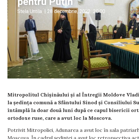
pentru Putin
Stela Untila
|
28 decembrie, 2022
20:00
Mitropolitul Chișinăului și al Întregii Moldove Vladi
la ședința comună a Sfântului Sinod și Consiliului S
întâmplă la doar două luni după ce capul bisericii or
ortodoxe ruse, care a avut loc la Moscova.
Potrivit Mitropoliei, Adunarea a avut loc în sala patriar
Moscova. În cadrul ședinței a avut loc retropsectiva acti