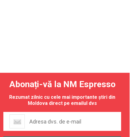
Abonați-vă la NM Espresso
Rezumat zilnic cu cele mai importante știri din
Moldova direct pe emailul dvs