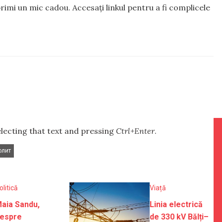
rimi un mic cadou. Accesați linkul pentru a fi complicele
selecting that text and pressing
Ctrl+Enter
.
олит
olitică
Viață
aia Sandu,
Linia electrică
espre
de 330 kV Bălți–