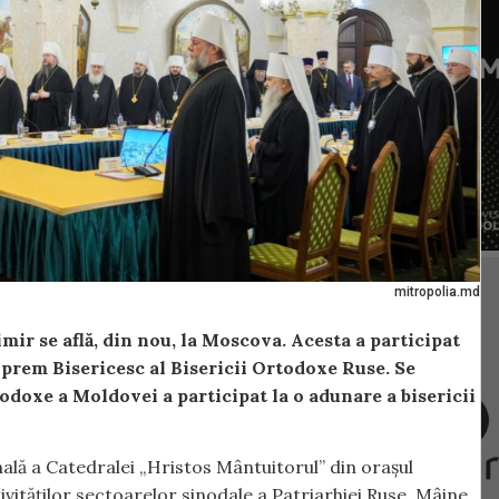
mitropolia.md
mir se află, din nou, la Moscova. Acesta a participat
uprem Bisericesc al Bisericii Ortodoxe Ruse. Se
todoxe a Moldovei a participat la o adunare a bisericii
hală a Catedralei „Hristos Mântuitorul” din orașul
vităților sectoarelor sinodale a Patriarhiei Ruse. Mâine,