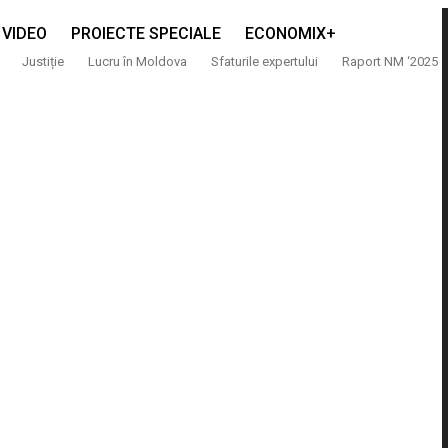
VIDEO
PROIECTE SPECIALE
ECONOMIX+
Justiție
Lucru în Moldova
Sfaturile expertului
Raport NM ‘2025