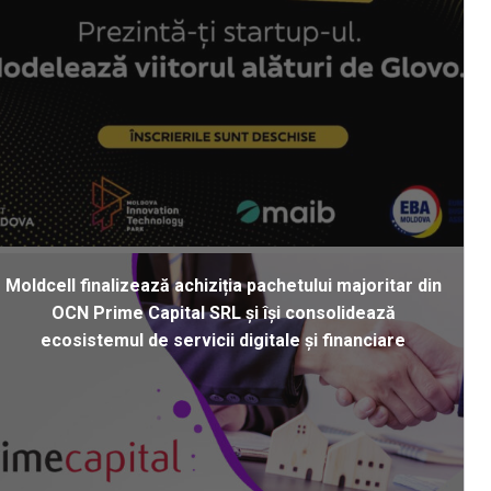
Moldcell finalizează achiziția pachetului majoritar din
OCN Prime Capital SRL și își consolidează
ecosistemul de servicii digitale și financiare