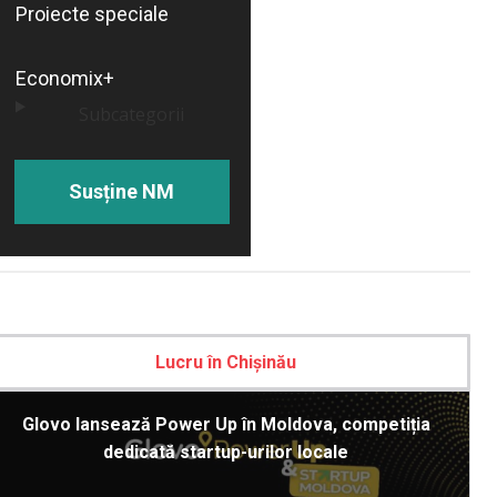
Proiecte speciale
Economix+
Subcategorii
Susține NM
Lucru în Chișinău
Glovo lansează Power Up în Moldova, competiția
dedicată startup-urilor locale