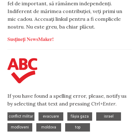
fel de important, să rămânem independenți.
Indiferent de mărimea contribuției, veți primi un
mic cadou. Accesați linkul pentru a fi complicele
nostru. Nu este greu, ba chiar plăcut.
Susțineți NewsMaker!
If you have found a spelling error, please, notify us
by selecting that text and pressing
Ctrl+Enter
.
,
,
,
,
conflict militar
evacuare
fâșia gaza
israel
,
,
modloveni
moldova
top