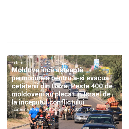
Externe
Moldova încă așteaptă
permisiunea pentru a-și evacua
cetățenii din Gaza. Peste 400 de
moldoveni au plecat în Israel de
la începutul conflictului
Ecaterina Arvintii
|
18 octombrie, 2023
11:40