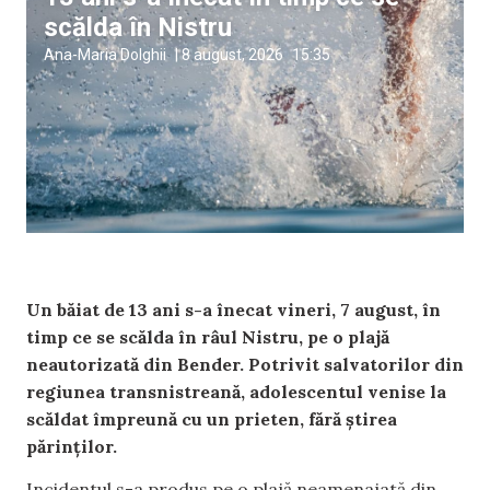
scălda în Nistru
Ana-Maria Dolghii
|
8 august, 2026
15:35
Un băiat de 13 ani s-a înecat vineri, 7 august, în
timp ce se scălda în râul Nistru, pe o plajă
neautorizată din Bender. Potrivit salvatorilor din
regiunea transnistreană, adolescentul venise la
scăldat împreună cu un prieten, fără știrea
părinților.
Incidentul s-a produs pe o plajă neamenajată din