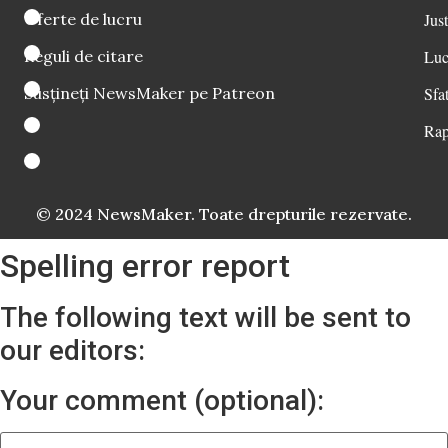
Oferte de lucru
Just
Reguli de citare
Luc
Susțineți NewsMaker pe Patreon
Sfat
Rap
© 2024 NewsMaker. Toate drepturile rezervate.
Spelling error report
The following text will be sent to
our editors:
Your comment (optional):