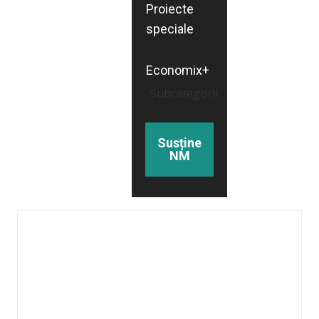
Proiecte
speciale
Economix+
Subcategorii
Susține
NM