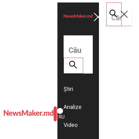
Știri
Analize
ROMÂNĂ
RU
Video