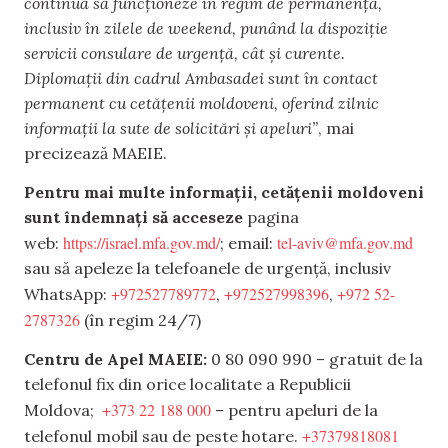
continuă să funcționeze în regim de permanență,
inclusiv în zilele de weekend, punând la dispoziție
servicii consulare de urgență, cât și curente.
Diplomații din cadrul Ambasadei sunt în contact
permanent cu cetățenii moldoveni, oferind zilnic
informații la sute de solicitări și apeluri”
, mai
precizează MAEIE.
Pentru mai multe informații, cetățenii moldoveni
sunt îndemnați să acceseze
pagina
https://israel.mfa.gov.md/
tel-aviv@mfa.gov.md
web:
; email:
sau să apeleze la telefoanele de urgență, inclusiv
+972527789772
+972527998396
+972 52-
WhatsApp:
,
,
2787326
(în regim 24/7)
Centru de Apel MAEIE:
0 80 090 990 – gratuit de la
telefonul fix din orice localitate a Republicii
+373 22 188 000
Moldova;
– pentru apeluri de la
+37379818081
telefonul mobil sau de peste hotare.