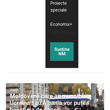
Proiecte
speciale
Economix+
Subcategorii
Susține
NM
Viață
Moldovenii care au muncit în
Ucraina sau Albania vor putea
beneficia de pensii