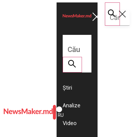
Știri
Analize
ROMÂNĂ
RU
Video