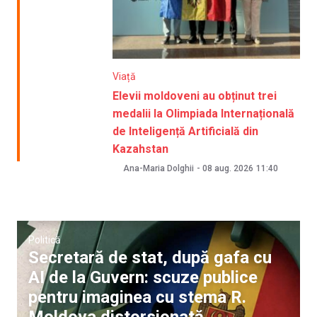
Viață
Elevii moldoveni au obținut trei
medalii la Olimpiada Internațională
de Inteligență Artificială din
Kazahstan
Ana-Maria Dolghii
-
08 aug. 2026
11:40
Politică
Secretară de stat, după gafa cu
AI de la Guvern: scuze publice
pentru imaginea cu stema R.
Moldova distorsionată