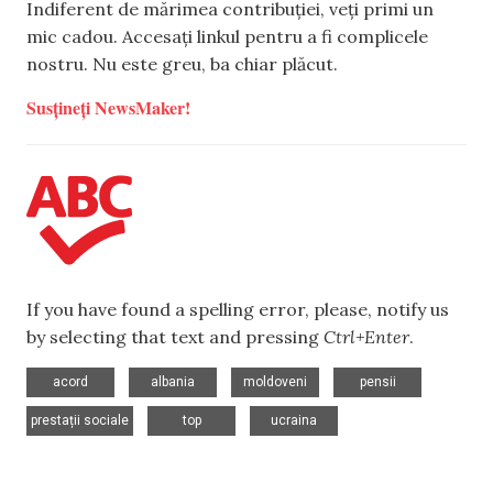
Indiferent de mărimea contribuției, veți primi un
mic cadou. Accesați linkul pentru a fi complicele
nostru. Nu este greu, ba chiar plăcut.
Susțineți NewsMaker!
If you have found a spelling error, please, notify us
by selecting that text and pressing
Ctrl+Enter
.
,
,
,
,
acord
albania
moldoveni
pensii
,
,
prestații sociale
top
ucraina