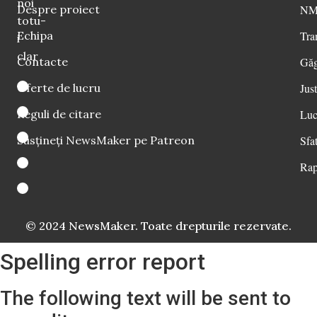
noi
Despre proiect
NM 
totu-
Echipa
Tra
i
clar
Contacte
Găg
Oferte de lucru
Just
Reguli de citare
Luc
Susțineți NewsMaker pe Patreon
Sfat
Rap
© 2024 NewsMaker. Toate drepturile rezervate.
Spelling error report
The following text will be sent to