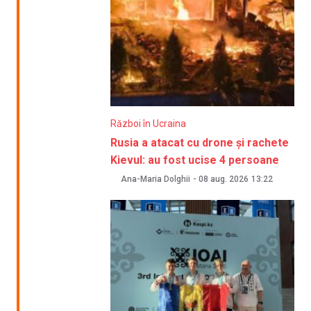
Război în Ucraina
Rusia a atacat cu drone și rachete
Kievul: au fost ucise 4 persoane
Ana-Maria Dolghii
-
08 aug. 2026
13:22