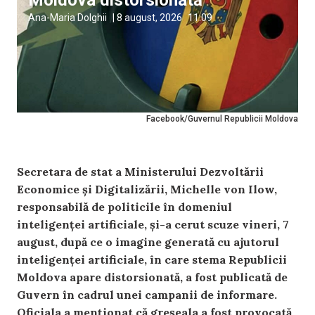
Ana-Maria Dolghii
|
8 august, 2026
11:09
Facebook/Guvernul Republicii Moldova
Secretara de stat a Ministerului Dezvoltării
Economice și Digitalizării, Michelle von Ilow,
responsabilă de politicile în domeniul
inteligenței artificiale, și-a cerut scuze vineri, 7
august, după ce o imagine generată cu ajutorul
inteligenței artificiale, în care stema Republicii
Moldova apare distorsionată, a fost publicată de
Guvern în cadrul unei campanii de informare.
Oficiala a menționat că greșeala a fost provocată