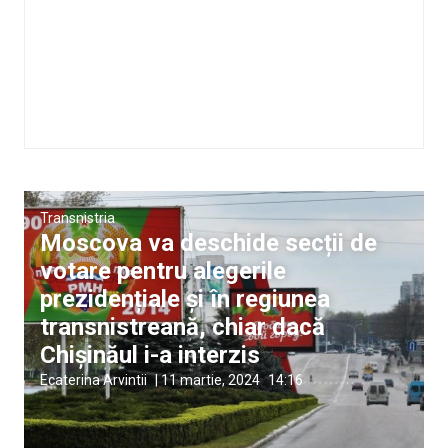
Transnistria
Moscova va deschide secții de
votare pentru alegerile
prezidențiale și în regiunea
transnistreană, chiar dacă
Chișinăul i-a interzis
Ecaterina Arvintii
|
11 martie, 2024
14:16