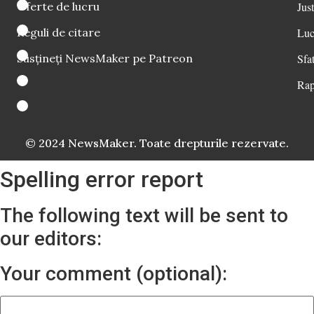
Oferte de lucru
Just
Reguli de citare
Luc
Susțineți NewsMaker pe Patreon
Sfat
Rap
© 2024 NewsMaker. Toate drepturile rezervate.
Spelling error report
The following text will be sent to
our editors:
Your comment (optional):