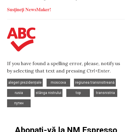
Susțineți NewsMaker!
If you have found a spelling error, please, notify us
by selecting that text and pressing
Ctrl+Enter
.
,
,
,
alegeri prezidențiale
moscova
regiunea transnsitreană
,
,
,
,
rusia
stânga nistrului
top
transnistria
путин
Abonați-vă la NM Espresso