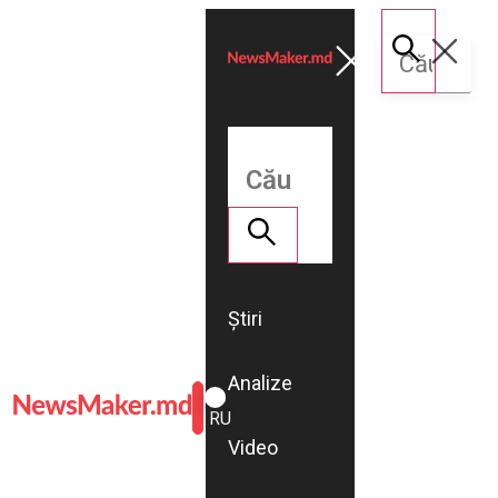
Știri
Analize
ROMÂNĂ
RU
Video