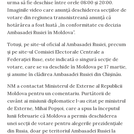
urma să fie deschise între orele 08:00 și 20:00.
Imaginile video care anunță deschiderea secțiilor de
votare din regiunea transnistreană anunță că
hotărârea a fost luată „în conformitate cu decizia
Ambasadei Rusiei în Moldova”.
Totuși, pe site-ul oficial al Ambasadei Rusiei, precum
și pe site-ul Comisiei Electorale Centrale a
Federației Ruse, este indicată o singură secție de
votare, care se va deschide în Moldova pe 17 martie,
și anume în clădirea Ambasadei Rusiei din Chișinău.
NM a contactat Ministerul de Externe al Republicii
Moldova pentru un comentariu. Purtătorii de
cuvânt ai misiunii diplomatice l-au citat pe ministrul
de Externe, Mihai Popșoi, care a spus la începutul
lunii februarie că Moldova a permis deschiderea
unei secții de votare pentru alegerile prezidențiale
din Rusia, doar pe teritoriul Ambasadei Rusiei la