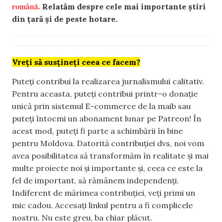
română.
Relatăm despre cele mai importante știri
din țară și de peste hotare.
Vreți să susțineți ceea ce facem?
Puteți contribui la realizarea jurnalismului calitativ.
Pentru aceasta, puteți contribui printr-o donație
unică prin sistemul E-commerce de la maib sau
puteți întocmi un abonament lunar pe Patreon! În
acest mod, puteți fi parte a schimbării în bine
pentru Moldova. Datorită contribuției dvs, noi vom
avea posibilitatea să transformăm în realitate și mai
multe proiecte noi și importante și, ceea ce este la
fel de important, să rămânem independenți.
Indiferent de mărimea contribuției, veți primi un
mic cadou. Accesați linkul pentru a fi complicele
nostru. Nu este greu, ba chiar plăcut.