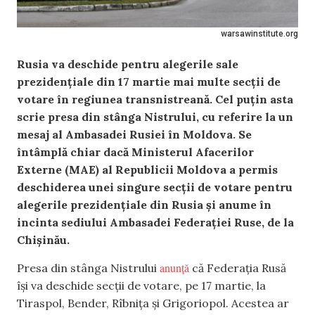
warsawinstitute.org
Rusia va deschide pentru alegerile sale
prezidențiale din 17 martie mai multe secții de
votare în regiunea transnistreană. Cel puțin asta
scrie presa din stânga Nistrului, cu referire la un
mesaj al Ambasadei Rusiei în Moldova. Se
întâmplă chiar dacă Ministerul Afacerilor
Externe (MAE) al Republicii Moldova a permis
deschiderea unei singure secții de votare pentru
alegerile prezidențiale din Rusia și anume în
incinta sediului Ambasadei Federației Ruse, de la
Chișinău.
anunță
Presa din stânga Nistrului
că Federația Rusă
își va deschide secții de votare, pe 17 martie, la
Tiraspol, Bender, Rîbnița și Grigoriopol. Acestea ar