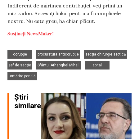
Indiferent de mărimea contribuției, veți primi un
mic cadou. Accesați linkul pentru a fi complicele
nostru. Nu este greu, ba chiar plăcut.
Susțineți NewsMaker!
,
,
,
corupție
procuratura anticorupție
secția chirurgie septică
,
,
,
șef de secție
Sfântul Arhanghel Mihail
spital
urmărire penală
Știri
similare