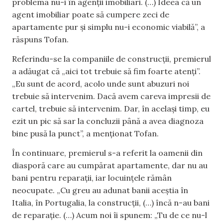
problema nu-i în agenții imobiliari. (…) Ideea că un
agent imobiliar poate să cumpere zeci de
apartamente pur și simplu nu-i economic viabilă”, a
răspuns Tofan.
Referindu-se la companiile de construcții, premierul
a adăugat că „aici tot trebuie să fim foarte atenți”.
„Eu sunt de acord, acolo unde sunt abuzuri noi
trebuie să intervenim. Dacă avem careva impresii de
cartel, trebuie să intervenim. Dar, în același timp, eu
ezit un pic să sar la concluzii până a avea diagnoza
bine pusă la punct”, a menționat Tofan.
În continuare, premierul s-a referit la oamenii din
diasporă care au cumpărat apartamente, dar nu au
bani pentru reparații, iar locuințele rămân
neocupate. „Cu greu au adunat banii aceștia în
Italia, în Portugalia, la construcții, (…) încă n-au bani
de reparație. (…) Acum noi îi spunem: „Tu de ce nu-l