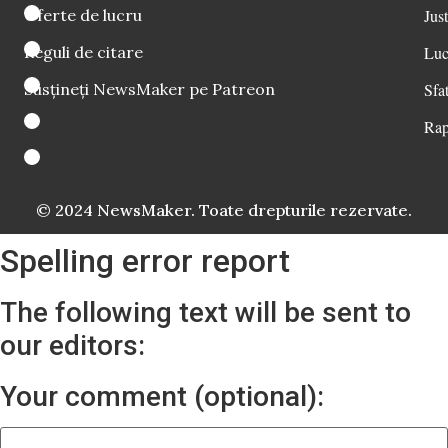
Oferte de lucru
Just
Reguli de citare
Luc
Susțineți NewsMaker pe Patreon
Sfat
Rap
© 2024 NewsMaker. Toate drepturile rezervate.
Spelling error report
The following text will be sent to
our editors:
Your comment (optional):