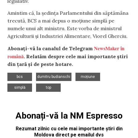
legislativ.
Amintim că, la ședința Parlamentului din săptămâna
trecută, BCS a mai depus o moțiune simplă pe
numele unui alt ministru. Este vorba de ministrul
Agriculturii și Industriei Alimentare, Viorel Gherciu.
NewsMaker în
Abonați-vă la canalul de Telegram
română
. Relatăm despre cele mai importante știri
din țară și de peste hotare.
,
,
,
bcs
dumitru budianschi
moțiune
,
simplă
top
Abonați-vă la NM Espresso
Rezumat zilnic cu cele mai importante știri din
Moldova direct pe emailul dvs