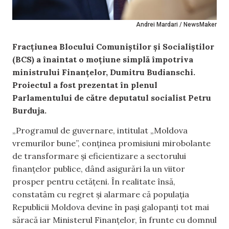
Andrei Mardari / NewsMaker
Fracțiunea Blocului Comuniștilor și Socialiștilor
(BCS) a înaintat o moțiune simplă împotriva
ministrului Finanțelor, Dumitru Budianschi.
Proiectul a fost prezentat în plenul
Parlamentului de către deputatul socialist Petru
Burduja.
„Programul de guvernare, intitulat „Moldova
vremurilor bune”, conținea promisiuni mirobolante
de transformare și eficientizare a sectorului
finanțelor publice, dând asigurări la un viitor
prosper pentru cetățeni. În realitate însă,
constatăm cu regret și alarmare că populația
Republicii Moldova devine în pași galopanți tot mai
săracă iar Ministerul Finanțelor, în frunte cu domnul