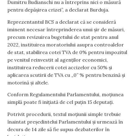
Dumitru Budianschi nu a întreprins nici o măsură
pentru depășirea crizei”, a declarat Burduja.
Reprezentantul BCS a declarat că se consideră
iminent necesar întreprinderea unui șir de măsuri,
precum revizuirea bugetului de stat pentru anul
2022, instituirea moratoriului asupra controalelor
de stat, stabilirea cotei TVA de 0% pentru impozitul
pe venitul reinvestit al agenților economici,
instituirea reducerii cotei accizelor cu 50% și
aplicarea scutirii de TVA cu „0” % pentru benzină și
motorină și altele.
Conform Regulamentului Parlamentului, moţiunea
simplă poate fi iniţiată de cel puţin 15 deputaţi.
Potrivit procedurii, textul moțiunii simple trebuie
înaintat președintelui Parlamentului și urmează în
decurs de 14 zile să fie supus dezbaterilor în