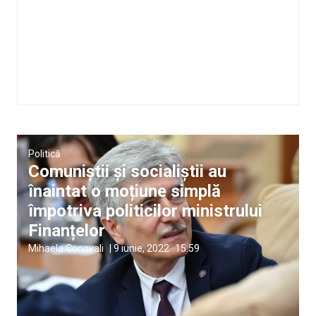
Politică
Comuniștii și socialiștii au
înaintat o moțiune simplă
împotriva politicilor ministrului
Finanțelor
Mihaela Conovali
|
9 iunie, 2022
15:59