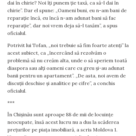
dai în chirie? Noi îți punem ție taxă, ca să-l dai în
chirie”. Dar el spune: „Oameni buni, eu n-am bani de
reparație încă, eu încă n-am adunat bani să fac
reparație”, dar noi vrem deja să-l taxăm”, a spus
oficialul.
Potrivit lui Tofan, „noi trebuie să fim foarte atenți” la
acest subiect, ca „încercând să rezolvăm o
problemă să nu creăm alta, unde o să speriem toată
diaspora sau alți oameni care cu greu și-au adunat
banii pentru un apartament”. „De asta, noi avem de
discuții deschise și analitice pe cifre”, a conchis
oficialul.
***
În Chișinău sunt aproape 88 de mii de locuințe
neocupate, însă acest lucru nu a dus la scăderea
prețurilor pe piața imobiliară, a scris Moldova 1.