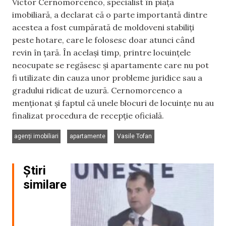
Victor Cernomorcenco, specialist în piața
imobiliară, a declarat că o parte importantă dintre
acestea a fost cumpărată de moldoveni stabiliți
peste hotare, care le folosesc doar atunci când
revin în țară. În același timp, printre locuințele
neocupate se regăsesc și apartamente care nu pot
fi utilizate din cauza unor probleme juridice sau a
gradului ridicat de uzură. Cernomorcenco a
menționat și faptul că unele blocuri de locuințe nu au
finalizat procedura de recepție oficială.
,
,
agenți imobiliari
apartamente
Vasile Tofan
Știri
similare