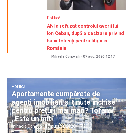
Politică
ANI a refuzat controlul averii lui
Ion Ceban, după o sesizare privind
banii folosiți pentru litigii în
România
Mihaela Conovali
-
07 aug. 2026
12:17
Politică
Apartamente cumpărate de
agenți imobiliari și ținute închise
pentru prețuri mai mari? Tofan:
„Este un mit”
Mihaela Conovali
|
7 august, 2026
17:28