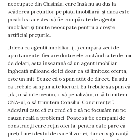
neocupate din Chișinău, care însă nu au dus la
scăderea prețurilor pe piața imobiliară, și dacă este
posibil ca acestea să fie cumpărate de agenții
imobiliari și ținute neocupate pentru a crește
artificial prețurile.
„Ideea că agenții imobiliari (…) cumpără zeci de
apartamente, fiecare dintre ele costând sute de mii
de dolari, asta înseamnă că un agent imobiliar
îngheață milioane de lei doar ca să limiteze oferta,
este un mit. Scuze că o spun atât de direct. Eu știu
că trebuie să spun alte lucruri. Eu trebuie să spun că
„da, o să intervenim, o să penalizăm, o să trimitem
CNA-ul, o să trimitem Consiliul Concurenței”.
Adevărul este că eu cred că o să ne focusăm nu pe
cauza reală a problemei. Poate să fie companii de
construcții care rețin oferta, pentru că le pare că
prețul nu-i destul de care îl vor ei, dar cu siguranță