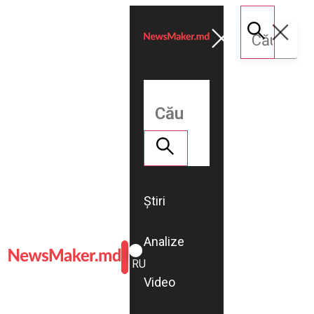
Știri
Analize
ROMÂNĂ
RU
Video