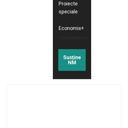
Proiecte
speciale
Economix+
Subcategorii
Susține
NM