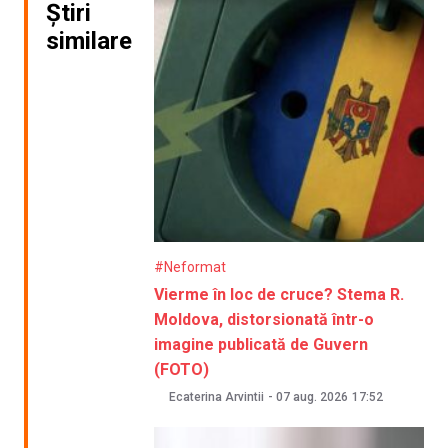
Știri
similare
#Neformat
Vierme în loc de cruce? Stema R.
Moldova, distorsionată într-o
imagine publicată de Guvern
(FOTO)
Ecaterina Arvintii
-
07 aug. 2026
17:52