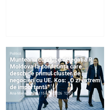
Politică
Munteanu conduce delegația R.
Moldova la conferința care
deschide primul cluster de
negocieri cu UE. Kos: „O zi extrem
de importantă”
Ana-Maria Dolghii
|
15 iunie, 2026
12:37