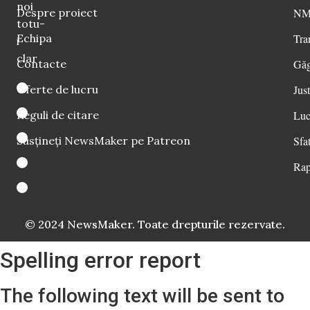
noi
Despre proiect
NM 
totu-
Echipa
Tra
i
clar
Contacte
Găg
Oferte de lucru
Just
Reguli de citare
Luc
Susțineți NewsMaker pe Patreon
Sfat
Rap
© 2024 NewsMaker. Toate drepturile rezervate.
Spelling error report
The following text will be sent to