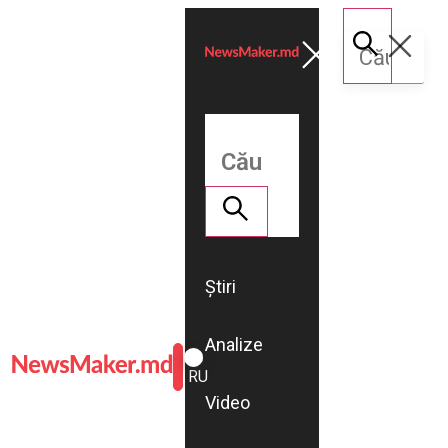
Știri
Analize
ROMÂNĂ
RU
Video