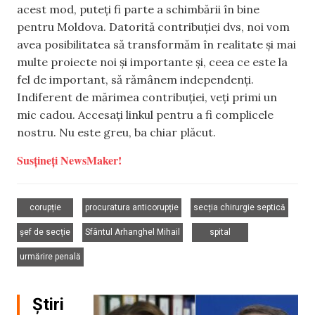
acest mod, puteți fi parte a schimbării în bine
pentru Moldova. Datorită contribuției dvs, noi vom
avea posibilitatea să transformăm în realitate și mai
multe proiecte noi și importante și, ceea ce este la
fel de important, să rămânem independenți.
Indiferent de mărimea contribuției, veți primi un
mic cadou. Accesați linkul pentru a fi complicele
nostru. Nu este greu, ba chiar plăcut.
Susțineți NewsMaker!
,
,
,
corupție
procuratura anticorupție
secția chirurgie septică
,
,
,
șef de secție
Sfântul Arhanghel Mihail
spital
urmărire penală
Știri