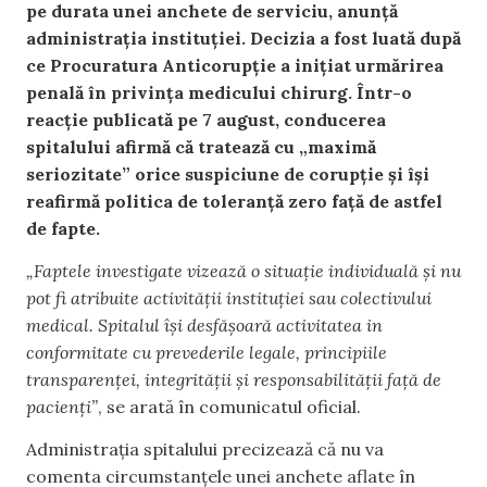
pe durata unei anchete de serviciu, anunță
administrația instituției. Decizia a fost luată după
ce Procuratura Anticorupție a inițiat urmărirea
penală în privința medicului chirurg. Într-o
reacție publicată pe 7 august, conducerea
spitalului afirmă că tratează cu „maximă
seriozitate” orice suspiciune de corupție și își
reafirmă politica de toleranță zero față de astfel
de fapte.
„Faptele investigate vizează o situație individuală și nu
pot fi atribuite activității instituției sau colectivului
medical. Spitalul își desfășoară activitatea in
conformitate cu prevederile legale, principiile
transparenței, integrității și responsabilității față de
pacienți”
, se arată în comunicatul oficial.
Administrația spitalului precizează că nu va
comenta circumstanțele unei anchete aflate în