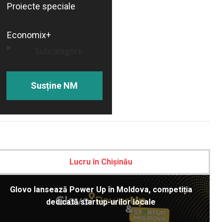
Proiecte speciale
Economix+
Subcategorii
Susține NM
Lucru în Chișinău
Glovo lansează Power Up în Moldova, competiția
dedicată startup-urilor locale