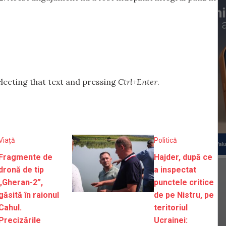
selecting that text and pressing
Ctrl+Enter
.
Viață
Politică
Fragmente de
Hajder, după ce
dronă de tip
a inspectat
„Gheran-2”,
punctele critice
găsită în raionul
de pe Nistru, pe
Cahul.
teritoriul
Precizările
Ucrainei: