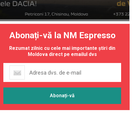
Abonați-vă la NM Espresso
Rezumat zilnic cu cele mai importante știri din
Moldova direct pe emailul dvs