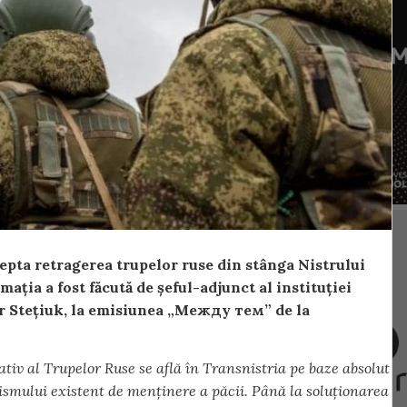
epta retragerea trupelor ruse din stânga Nistrului
ația a fost făcută de șeful-adjunct al instituției
dr Stețiuk, la emisiunea „Между тем” de la
tiv al Trupelor Ruse se află în Transnistria pe baze absolut
nismului existent de menținere a păcii. Până la soluționarea