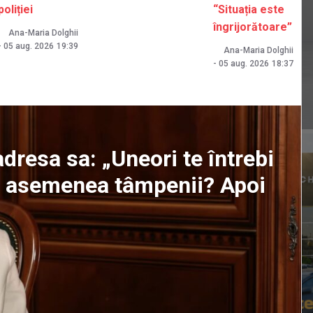
poliției
“Situația este
îngrijorătoare”
Ana-Maria Dolghii
-
05 aug. 2026
19:39
Ana-Maria Dolghii
-
05 aug. 2026
18:37
dresa sa: „Uneori te întrebi
ți asemenea tâmpenii? Apoi