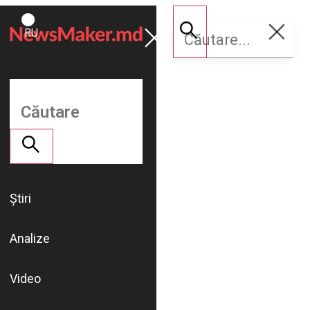
ROMÂNĂ
Susține
RU
NM
Știri
Analize
Video