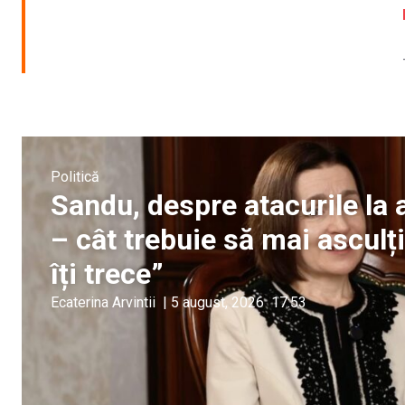
Politică
Sandu, despre atacurile la a
– cât trebuie să mai ascul
îți trece”
Ecaterina Arvintii
|
5 august, 2026
17:53