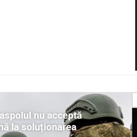
iraspolul nu acceptă
nă la soluționarea