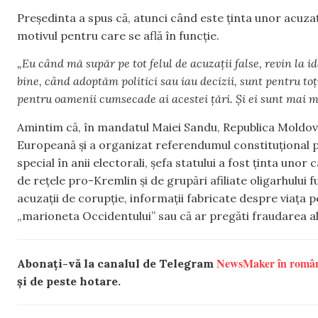
Președinta a spus că, atunci când este ținta unor acuzați
motivul pentru care se află în funcție.
„Eu când mă supăr pe tot felul de acuzații false, revin la i
bine, când adoptăm politici sau iau decizii, sunt pentru t
pentru oamenii cumsecade ai acestei țări. Și ei sunt mai m
Amintim că, în mandatul Maiei Sandu, Republica Moldov
Europeană și a organizat referendumul constituțional p
special în anii electorali, șefa statului a fost ținta un
de rețele pro-Kremlin și de grupări afiliate oligarhului 
acuzații de corupție, informații fabricate despre viața pe
„marioneta Occidentului” sau că ar pregăti fraudarea al
NewsMaker în româ
Abonați-vă la canalul de Telegram
și de peste hotare.