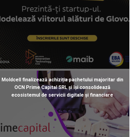
Moldcell finalizează achiziția pachetului majoritar din
OCN Prime Capital SRL și își consolidează
ecosistemul de servicii digitale și financiare