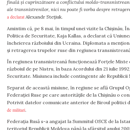
finală și cuprinzătoare a conflictului moldo-transnistrean
ale transnistrenilor, nici nu poate fi vorba despre retrage
a declarat
Alexandr Stețiuk.
Amintim că, pe 8 mai, în timpul unei vizite la Chișinău,
Politica de Securitate, Kaja Kallas, a declarat că Uniu
încheierea războiului din Ucraina. Diplomata a menționat
și retragerea trupelor ruse din regiunea transnistreană
În regiunea transnistreană funcționează Forțele Mixte 
războiul de pe Nistru, în baza Acordului din 21 iulie 199
Securitate. Misiunea include contingente ale Republicii 
Separat de această misiune, în regiune se află Grupul O
Federației Ruse pe care autoritățile de la Chișinău o con
Potrivit datelor comunicate anterior de Biroul politici
de militari
.
Federația Rusă s-a angajat la Summitul OSCE de la Istanb
teritoriul Republicii Moldova până la sfârșitul anului 20