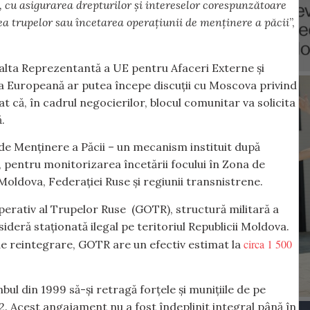
, cu asigurarea drepturilor și intereselor corespunzătoare
rea trupelor sau încetarea operațiunii de menținere a păcii
”,
 Înalta Reprezentantă a UE pentru Afaceri Externe și
nea Europeană ar putea începe discuții cu Moscova privind
 că, în cadrul negocierilor, blocul comunitar va solicita
.
de Menținere a Păcii – un mecanism instituit după
2, pentru monitorizarea încetării focului în Zona de
Moldova, Federației Ruse și regiunii transnistrene.
perativ al Trupelor Ruse (GOTR), structură militară a
sideră staționată ilegal pe teritoriul Republicii Moldova.
circa 1 500
 de reintegrare, GOTR are un efectiv estimat la
ul din 1999 să-și retragă forțele și munițiile de pe
02. Acest angajament nu a fost îndeplinit integral până în