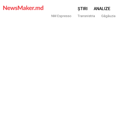
ȘTIRI
ANALIZE
NM Espresso
Transnistria
Găgăuzia