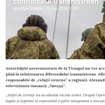
conflictului transnistrean
Ana-Maria Dolghii
|
15 mai, 2026
11:55
Autoritățile nerecunoscute de la Tiraspol nu vor acc
până la soluționarea diferendului transnistrean. Afirm
responsabile de „relații externe” a regiunii, Alexan
televiziunea rusească „Звезда”.
„
Astfel de cerințe nu au absolut niciun temei. Grupul Opera
legale și legitime și reprezintă o parte integrantă a meca