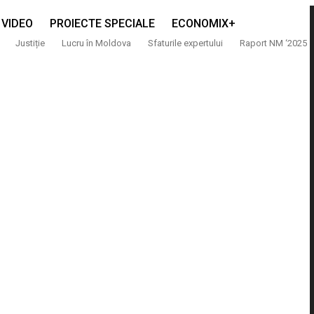
VIDEO
PROIECTE SPECIALE
ECONOMIX+
Justiție
Lucru în Moldova
Sfaturile expertului
Raport NM ‘2025