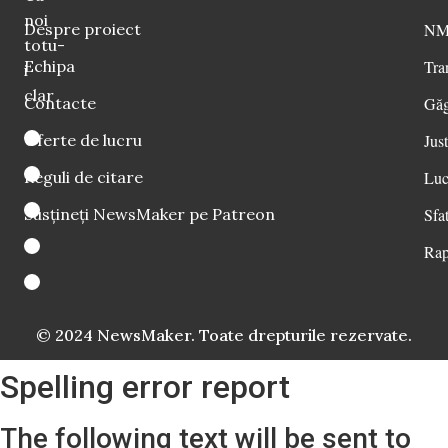
noi
Despre proiect
NM 
totu-
Echipa
Tra
i
clar
Contacte
Găg
Oferte de lucru
Just
Reguli de citare
Luc
Susțineți NewsMaker pe Patreon
Sfat
Rap
© 2024 NewsMaker. Toate drepturile rezervate.
Spelling error report
The following text will be sent to