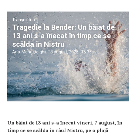
Transnistria
Tragedie la Bender: Un băiat de
13 ani s-a înecat în timp ce se
scălda în Nistru
Ana-Maria Dolghii
|
8 august, 2026
15:35
Un băiat de 13 ani s-a înecat vineri, 7 august, în
timp ce se scălda în râul Nistru, pe o plajă