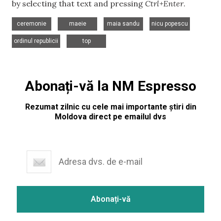
by selecting that text and pressing
Ctrl+Enter
.
,
,
,
,
ceremonie
maeie
maia sandu
nicu popescu
,
ordinul republicii
top
Abonați-vă la NM Espresso
Rezumat zilnic cu cele mai importante știri din
Moldova direct pe emailul dvs