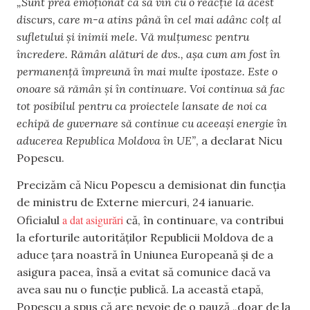
„Sunt prea emoționat ca să vin cu o reacție la acest
discurs, care m-a atins până în cel mai adânc colț al
sufletului și inimii mele. Vă mulțumesc pentru
încredere. Rămân alături de dvs., așa cum am fost în
permanență împreună în mai multe ipostaze. Este o
onoare să rămân și în continuare. Voi continua să fac
tot posibilul pentru ca proiectele lansate de noi ca
echipă de guvernare să continue cu aceeași energie în
aducerea Republica Moldova în UE”
, a declarat Nicu
Popescu.
Precizăm că Nicu Popescu a demisionat din funcția
de ministru de Externe miercuri, 24 ianuarie.
a dat asigurări
Oficialul
că, în continuare, va contribui
la eforturile autorităților Republicii Moldova de a
aduce țara noastră în Uniunea Europeană și de a
asigura pacea, însă a evitat să comunice dacă va
avea sau nu o funcție publică. La această etapă,
Popescu a spus că are nevoie de o pauză „doar de la