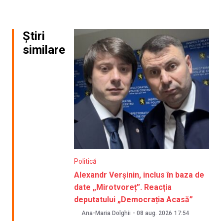
Știri
similare
Politică
Alexandr Verșinin, inclus în baza de
date „Mirotvoreț”. Reacția
deputatului „Democrația Acasă”
Ana-Maria Dolghii
-
08 aug. 2026
17:54