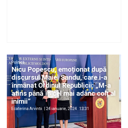
Politică
Nicu Popescu, emoționat după
discursul Maiei Sandu, care i-a
înmânat Ordinul Republicii: „M-a
atins până în cel mai adânc colț al
inimii”
Ecaterina Arvintii
|
24 ianuarie, 2024
13:31