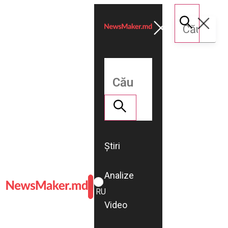
Știri
Analize
ROMÂNĂ
RU
Video