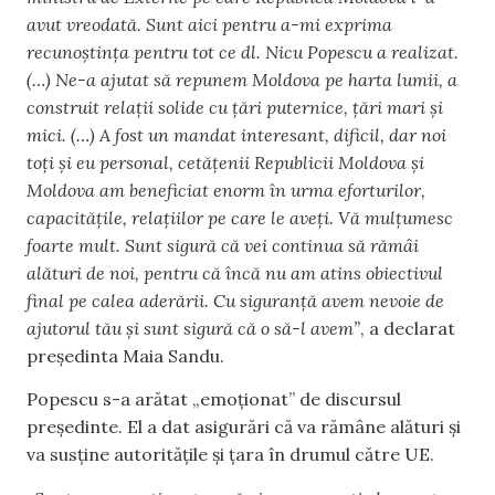
avut vreodată. Sunt aici pentru a-mi exprima
recunoștința pentru tot ce dl. Nicu Popescu a realizat.
(…) Ne-a ajutat să repunem Moldova pe harta lumii, a
construit relații solide cu țări puternice, țări mari și
mici. (…) A fost un mandat interesant, dificil, dar noi
toți și eu personal, cetățenii Republicii Moldova și
Moldova am beneficiat enorm în urma eforturilor,
capacitățile, relațiilor pe care le aveți. Vă mulțumesc
foarte mult. Sunt sigură că vei continua să rămâi
alături de noi, pentru că încă nu am atins obiectivul
final pe calea aderării. Cu siguranță avem nevoie de
ajutorul tău și sunt sigură că o să-l avem”
, a declarat
președinta Maia Sandu.
Popescu s-a arătat „emoționat” de discursul
președinte. El a dat asigurări că va rămâne alături și
va susține autoritățile și țara în drumul către UE.