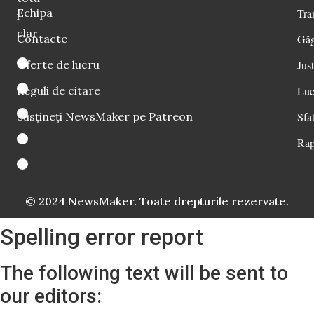
Echipa
Tra
i
clar
Contacte
Găg
Oferte de lucru
Just
Reguli de citare
Luc
Susțineți NewsMaker pe Patreon
Sfat
Rap
© 2024 NewsMaker. Toate drepturile rezervate.
Spelling error report
The following text will be sent to
our editors: