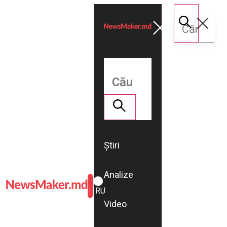
Știri
Analize
ROMÂNĂ
RU
Video