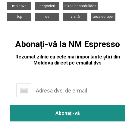
,
,
,
moldova
negocieri
nikos hristodulides
,
,
,
top
ue
vizită
ziua europei
Abonați-vă la NM Espresso
Rezumat zilnic cu cele mai importante știri din
Moldova direct pe emailul dvs