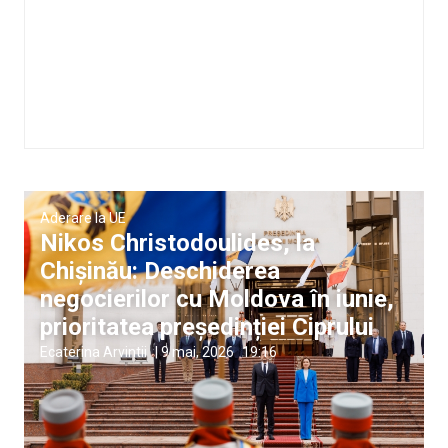
Aderare la UE
Nikos Christodoulides, la
Chișinău: Deschiderea
negocierilor cu Moldova în iunie,
prioritatea președinției Ciprului
Ecaterina Arvintii
|
9 mai, 2026
19:16