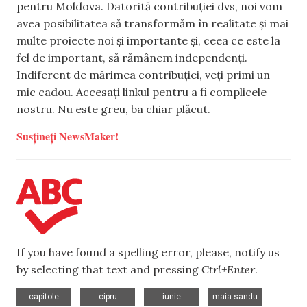
pentru Moldova. Datorită contribuției dvs, noi vom
avea posibilitatea să transformăm în realitate și mai
multe proiecte noi și importante și, ceea ce este la
fel de important, să rămânem independenți.
Indiferent de mărimea contribuției, veți primi un
mic cadou. Accesați linkul pentru a fi complicele
nostru. Nu este greu, ba chiar plăcut.
Susțineți NewsMaker!
If you have found a spelling error, please, notify us
by selecting that text and pressing
Ctrl+Enter
.
,
,
,
,
capitole
cipru
iunie
maia sandu