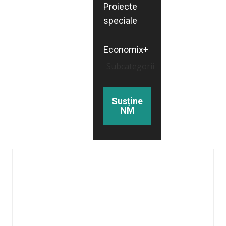
Proiecte
speciale
Economix+
Subcategorii
Susține
NM