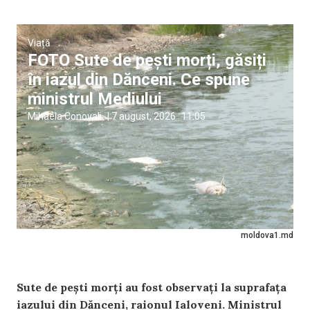
Viață
FOTO Sute de pești morți, găsiți
în iazul din Dănceni. Ce spune
ministrul Mediului
Mihaela Conovali
|
7 august, 2026
11:05
moldova1.md
Sute de pești morți au fost observați la suprafața
iazului din Dănceni, raionul Ialoveni. Ministrul