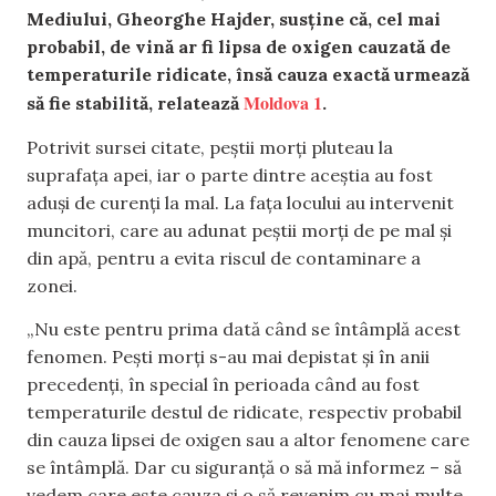
Mediului, Gheorghe Hajder, susține că, cel mai
probabil, de vină ar fi lipsa de oxigen cauzată de
temperaturile ridicate, însă cauza exactă urmează
Moldova 1
să fie stabilită, relatează
.
Potrivit sursei citate, peștii morți pluteau la
suprafața apei, iar o parte dintre aceștia au fost
aduși de curenți la mal. La fața locului au intervenit
muncitori, care au adunat peștii morți de pe mal și
din apă, pentru a evita riscul de contaminare a
zonei.
„Nu este pentru prima dată când se întâmplă acest
fenomen. Pești morți s-au mai depistat și în anii
precedenți, în special în perioada când au fost
temperaturile destul de ridicate, respectiv probabil
din cauza lipsei de oxigen sau a altor fenomene care
se întâmplă. Dar cu siguranță o să mă informez – să
vedem care este cauza și o să revenim cu mai multe