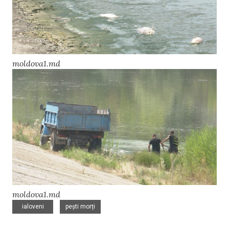
moldova1.md
moldova1.md
,
ialoveni
pești morți