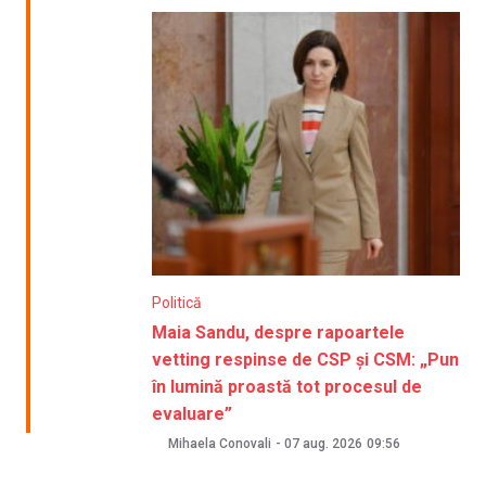
Politică
Maia Sandu, despre rapoartele
vetting respinse de CSP și CSM: „Pun
în lumină proastă tot procesul de
evaluare”
Mihaela Conovali
-
07 aug. 2026
09:56