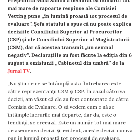
Președinta Maia Sandu a declarat că numărul tot
mai mare de rapoarte respinse ale Comisiei
Vetting pune „în lumină proastă tot procesul de
evaluare”. Șefa statului a spus că nu poate explica
deciziile Consiliului Superior al Procurorilor
(CSP) și ale Consiliului Superior al Magistraturii
(CSM), dar că acestea transmit „un semnal
negativ”. Declarațiile au fost făcute la ediția din 6
august a emisiunii „Cabinetul din umbră” de la
Jurnal TV
.
„Nu știu de ce se întâmplă asta. Întrebarea este
către reprezentanții CSM și CSP. În cazul câtorva
decizii, am văzut că ele au fost contestate de către
Comisia de Evaluare. O să vedem cum o să se
întâmple lucrurile mai departe, dar da, este o
tendință, se creează. Este un număr tot mai mare
de asemenea decizii și, evident, aceste decizii cumva
pun în lumină proastă tot procesul de evaluare,