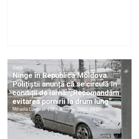
Viață
Ninge în Republica Moldova.
Polițiștii anunță că se circulă în
condiții de iarnă: „Recomandăm
evitarea pornirii la drum lung”
Mihaela Conovali
|
26 noiembrie, 2023
09:21