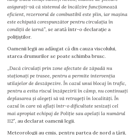
asigurați-vă că sistemul de încălzire funcţionează
eficient, rezervorul de combustibil este plin, iar mașina
este echipată corespunzător pentru circulaţia în
condiţii de iarnă”
, se arată într-o declarație a
polițiștilor.
Oamenii legii au adăugat că din cauza viscolului,
starea drumurilor se poate schimba brusc.
„
Dacă circulați prin zone afectate de zăpadă nu
staționați pe trasee, pentru a permite intervenţia
utilajelor de deszăpezire. În cazul unui blocaj în trafic,
pentru a evita riscul înzăpezirii în câmp, nu continuaţi
deplasarea şi alegeţi să vă retrageţi în localități. În
cazul în care vă aflați într-o dificultate sesizați cel
mai apropiat echipaj de Poliție sau apelați la numărul
112″
, au declarat oamenii legii.
Meteorologii au emis, pentru partea de nord a țării,