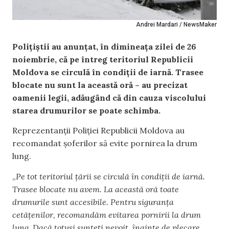
Andrei Mardari / NewsMaker
Polițiștii au anunțat, în dimineața zilei de 26
noiembrie, că pe întreg teritoriul Republicii
Moldova se circulă în condiții de iarnă. Trasee
blocate nu sunt la această oră – au precizat
oamenii legii, adăugând că din cauza viscolului
starea drumurilor se poate schimba.
Reprezentanții Poliției Republicii Moldova au
recomandat șoferilor să evite pornirea la drum
lung.
„
Pe tot teritoriul țării se circulă în condiții de iarnă.
Trasee blocate nu avem. La această oră toate
drumurile sunt accesibile. Pentru siguranţa
cetăţenilor, recomandăm evitarea pornirii la drum
lung. Dacă totuși sunteți nevoit, înainte de plecare