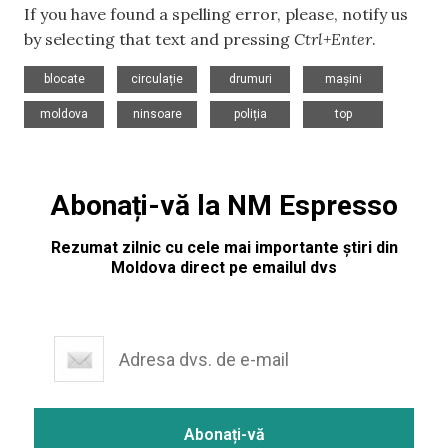
If you have found a spelling error, please, notify us
by selecting that text and pressing
Ctrl+Enter
.
,
,
,
,
blocate
circulație
drumuri
mașini
,
,
,
moldova
ninsoare
poliția
top
Abonați-vă la NM Espresso
Rezumat zilnic cu cele mai importante știri din
Moldova direct pe emailul dvs