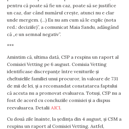
pentru că poate să fie un caz, poate să se justifice
un caz, dar când numărul crește, atunci nu e clar
unde mergem. (…) Eu nu am cum să le explic (nota
red.: deciziile)”, a comunicat Maia Sandu, adăugând
că „e un semnal negativ”.
***
Amintim că, ultima dată, CSP a respins un raport al
Comisiei Vetting pe 6 august. Comisia Vetting
identificase discrepanțe între veniturile și
cheltuielile familiei unui procuror, în valoare de 731
de mii de lei, și a recomandat constatarea faptului
că acesta nu a promovat evaluarea. Totuși, CSP nu a
fost de acord cu concluziile comisiei și a dispus
AICI
reevaluarea. Detalii
.
Cu două zile înainte, la ședința din 4 august, și CSM a
respins un raport al Comisiei Vetting. Astfel,