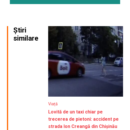
Știri
similare
Viață
Lovită de un taxi chiar pe
trecerea de pietoni: accident pe
strada Ion Creangă din Chișinău