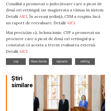
Consiliul a promovat o judecătoare care a picat de
două ori vettingul, iar magistrata a rămas în sistem.
AICI
Detalii
. În aceeași ședință, CSM a respins încă
AICI
un raport de reevaluare. Detalii
.
Mai precizăm că, în luna iunie, CSP a promovat un
procuror care a picat de două ori vettingul și a
constatat că acesta a trecut evaluarea externă.
AICI
Detalii
.
,
,
,
csp
Maia Sandu
rapoarte
vetting
Știri
similare