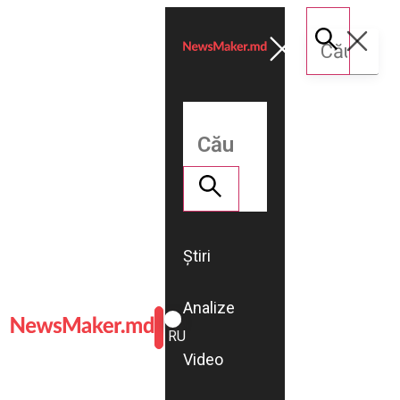
Știri
Analize
ROMÂNĂ
RU
Video