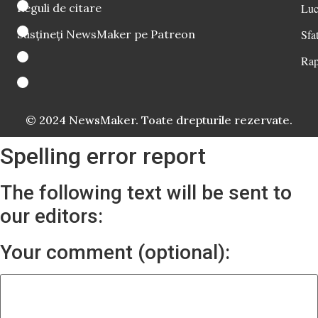
Reguli de citare
Luc
Susțineți NewsMaker pe Patreon
Sfat
Rap
© 2024 NewsMaker. Toate drepturile rezervate.
Spelling error report
The following text will be sent to
our editors:
Your comment (optional):