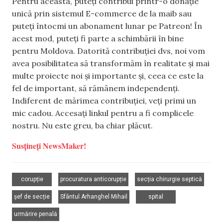
Pentru aceasta, puteți contribui printr-o donație
unică prin sistemul E-commerce de la maib sau
puteți întocmi un abonament lunar pe Patreon! În
acest mod, puteți fi parte a schimbării în bine
pentru Moldova. Datorită contribuției dvs, noi vom
avea posibilitatea să transformăm în realitate și mai
multe proiecte noi și importante și, ceea ce este la
fel de important, să rămânem independenți.
Indiferent de mărimea contribuției, veți primi un
mic cadou. Accesați linkul pentru a fi complicele
nostru. Nu este greu, ba chiar plăcut.
Susțineți NewsMaker!
,
,
,
corupție
procuratura anticorupție
secția chirurgie septică
,
,
,
șef de secție
Sfântul Arhanghel Mihail
spital
urmărire penală