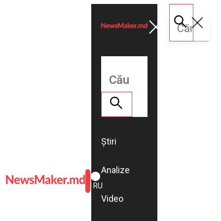
Știri
Analize
ROMÂNĂ
RU
Video