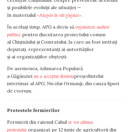
și posibilele evoluții ale situației —
«Alegeri în stil găgăuz»
în materialul
.
organizeze audieri
În același timp, APG a decis să
publice
pentru discutarea proiectului comun
al Chișinăului și Comratului, la care au fost invitați
deputați, reprezentanți ai autorităților
și ai organizațiilor obștești.
De asemenea, Adunarea Populară
nu a acceptat demisia
a Găgăuziei
președintelui
interimar al APG, Nicolai Ormanji, din cauza lipsei
de cvorum.
Protestele fermierilor
se vor alătura
Fermierii din raionul Cahul
protestului
organizat pe 12 iunie de agricultorii din