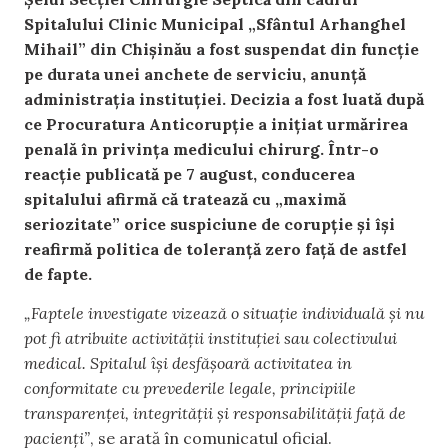
Spitalului Clinic Municipal „Sfântul Arhanghel
Mihail” din Chișinău a fost suspendat din funcție
pe durata unei anchete de serviciu, anunță
administrația instituției. Decizia a fost luată după
ce Procuratura Anticorupție a inițiat urmărirea
penală în privința medicului chirurg. Într-o
reacție publicată pe 7 august, conducerea
spitalului afirmă că tratează cu „maximă
seriozitate” orice suspiciune de corupție și își
reafirmă politica de toleranță zero față de astfel
de fapte.
„Faptele investigate vizează o situație individuală și nu
pot fi atribuite activității instituției sau colectivului
medical. Spitalul își desfășoară activitatea in
conformitate cu prevederile legale, principiile
transparenței, integrității și responsabilității față de
pacienți”
, se arată în comunicatul oficial.