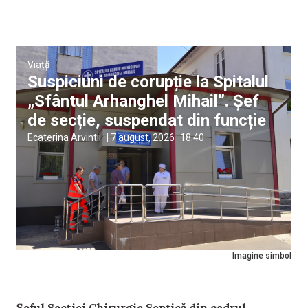
Viață
Suspiciuni de corupție la Spitalul
„Sfântul Arhanghel Mihail”. Șef
de secție, suspendat din funcție
Ecaterina Arvintii
|
7 august, 2026
18:40
Imagine simbol
Șeful Secției Chirurgie Septică din cadrul