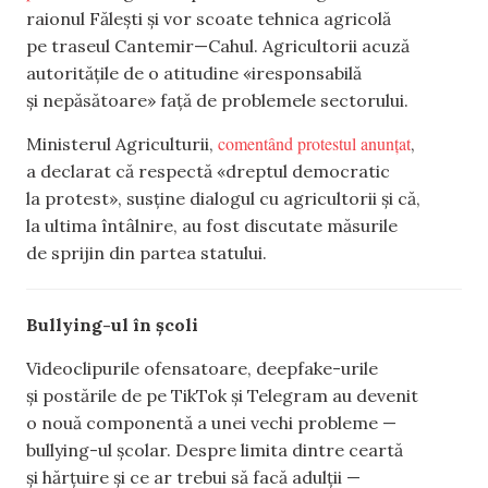
raionul Fălești și vor scoate tehnica agricolă
pe traseul Cantemir—Cahul. Agricultorii acuză
autoritățile de o atitudine «iresponsabilă
și nepăsătoare» față de problemele sectorului.
comentând protestul anunțat
Ministerul Agriculturii,
,
a declarat că respectă «dreptul democratic
la protest», susține dialogul cu agricultorii și că,
la ultima întâlnire, au fost discutate măsurile
de sprijin din partea statului.
Bullying-ul în școli
Videoclipurile ofensatoare, deepfake-urile
și postările de pe TikTok și Telegram au devenit
o nouă componentă a unei vechi probleme —
bullying-ul școlar. Despre limita dintre ceartă
și hărțuire și ce ar trebui să facă adulții —