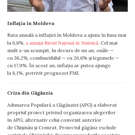
Inflația în Moldova
Rata anuală a inflației în Moldova a ajuns în luna mai
a anunțat Biroul Național de Statistică
la 6,8%,
. Cel mai
mult s-au scumpit, în decurs de un an, ouăle —
cu 36,2%, combustibilul — cu 26,6% și legumele —
cu 17,9%. În acest an, inflația ar putea ajunge
la 8,1%, potrivit prognozei FMI.
Criza din Găgăuzia
Adunarea Populară a Găgăuziei (APG) a elaborat
propriul proiect privind organizarea alegerilor
în APG, alternativ celui convenit anterior
de Chișinău și Comrat. Proiectul găgăuz exclude
cerințele Chișinăului. Despre prevederile acestuia