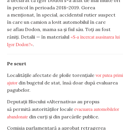
a declarat că Igor Dodon s-a aflat de mai multe ori
în pericol în perioada 2018–2019. Gorea
a menționat, în special, accidentul rutier suspect
în care un camion a lovit automobilul în care
se aflau Dodon, mama sa și fiul său. Toți au fost
«S-a încercat asasinarea lui
răniți. Detalii — în materialul
Igor Dodon?»
.
Pe scurt
vor putea primi
Localitățile afectate de ploile torențiale
ajutor
din bugetul de stat, însă doar după evaluarea
pagubelor.
Deputații Blocului «Alternativa» au propus
evacuarea automobilelor
să permită autorităților locale
abandonate
din curți și din parcările publice.
Comisia parlamentară a aprobat retragerea