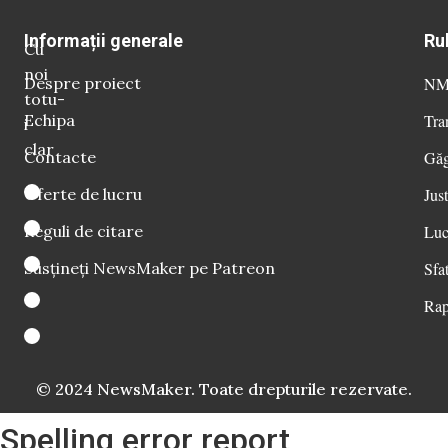
Informații generale
Ru
Cu
noi
Despre proiect
NM 
totu-
Echipa
Tra
i
clar
Contacte
Găg
Oferte de lucru
Just
Reguli de citare
Luc
Susțineți NewsMaker pe Patreon
Sfat
Rap
© 2024 NewsMaker. Toate drepturile rezervate.
Spelling error report