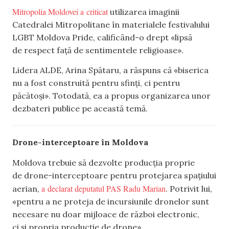
Mitropolia Moldovei a criticat
utilizarea imaginii
Catedralei Mitropolitane în materialele festivalului
LGBT Moldova Pride, calificând-o drept «lipsă
de respect față de sentimentele religioase».
Lidera ALDE, Arina Spătaru, a răspuns că «biserica
nu a fost construită pentru sfinți, ci pentru
păcătoși». Totodată, ea a propus organizarea unor
dezbateri publice pe această temă.
Drone-interceptoare în Moldova
Moldova trebuie să dezvolte producția proprie
de drone-interceptoare pentru protejarea spațiului
a declarat deputatul PAS Radu Marian
aerian,
. Potrivit lui,
«pentru a ne proteja de incursiunile dronelor sunt
necesare nu doar mijloace de război electronic,
ci și propria producție de drone».