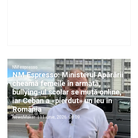
NM espresso
NM Espresso: Ministerul Apărării
cheamă femeile în armată,
bullying-ul școlar se mută online,
iar Ceban a «pierdut» un leu în
România
NewsMaker
|
11 iunie, 2026
08:09