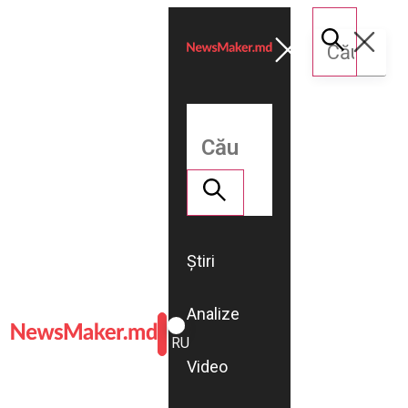
Știri
Analize
ROMÂNĂ
RU
Video