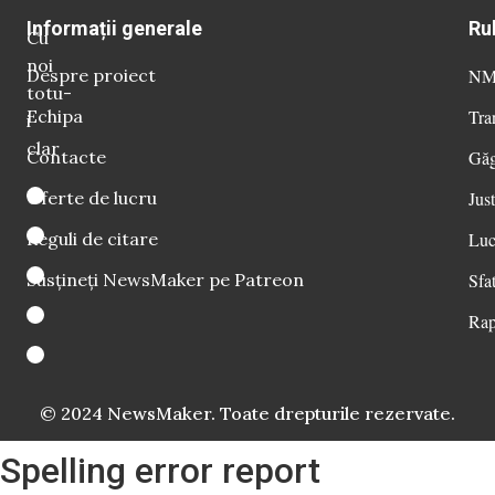
Informații generale
Ru
Cu
noi
Despre proiect
NM 
totu-
Echipa
Tra
i
clar
Contacte
Găg
Oferte de lucru
Just
Reguli de citare
Luc
Susțineți NewsMaker pe Patreon
Sfat
Rap
© 2024 NewsMaker. Toate drepturile rezervate.
Spelling error report