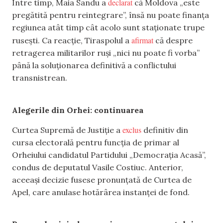
declarat
Între timp, Maia Sandu a
că Moldova „este
pregătită pentru reintegrare”, însă nu poate finanța
regiunea atât timp cât acolo sunt staționate trupe
afirmat
rusești. Ca reacție, Tiraspolul a
că despre
retragerea militarilor ruși „nici nu poate fi vorba”
până la soluționarea definitivă a conflictului
transnistrean.
Alegerile din Orhei: continuarea
exclus
Curtea Supremă de Justiție a
definitiv din
cursa electorală pentru funcția de primar al
Orheiului candidatul Partidului „Democrația Acasă”,
condus de deputatul Vasile Costiuc. Anterior,
aceeași decizie fusese pronunțată de Curtea de
Apel, care anulase hotărârea instanței de fond.