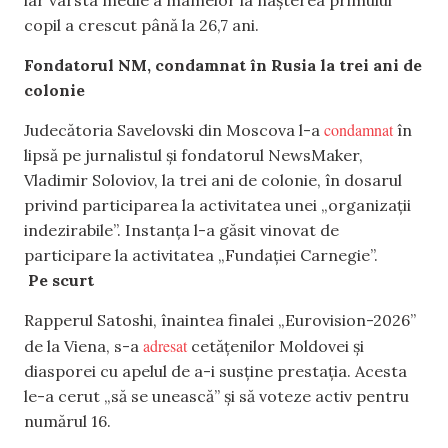
iar vârsta medie a mamelor la nașterea primului
copil a crescut până la 26,7 ani.
Fondatorul NM, condamnat în Rusia la trei ani de
colonie
condamnat
Judecătoria Savelovski din Moscova l-a
în
lipsă pe jurnalistul și fondatorul NewsMaker,
Vladimir Soloviov, la trei ani de colonie, în dosarul
privind participarea la activitatea unei „organizații
indezirabile”. Instanța l-a găsit vinovat de
participare la activitatea „Fundației Carnegie”.
Pe scurt
Rapperul Satoshi, înaintea finalei „Eurovision-2026”
adresat
de la Viena, s-a
cetățenilor Moldovei și
diasporei cu apelul de a-i susține prestația. Acesta
le-a cerut „să se unească” și să voteze activ pentru
numărul 16.