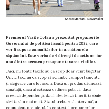
Andrei Mardari / NewsMaker
Premierul Vasile Tofan a prezentat propunerile
Guvernului de politică fiscală pentru 2027, care
vor fi supuse consultărilor în următoarele
săptămâni. Este vorba de 4 direcții de acțiune, iar
una dintre acestea presupune taxarea viciilor.
„Aici, nu toate taxele au ca scop doar venit bugetar.
Unele taxe au ca scop să schimbe comportamente
și alegerile care le facem. Dacă un produs dăunează
sănătății, dacă afectează ordinea publică, dacă
creează dependență, dacă afectează tinerii, trebuie
să-l taxăm mai mult. Statul trebuie să intervină”, a
comunicat premierul, în contextul propunerilor