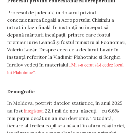
Procesul privind concesionarea aeroportului
Procesul de judecată în dosarul privind
concesionarea ilegală a Aeroportului Chișinău a
intrat în faza finală. În instanță au început să
depună mărturii inculpații, printre care fostul
premier Iurie Leancă și fostul ministru al Economiei,
Valeriu Lazăr. Despre ceea ce a declarat Lazăr în
instanță referitor la Vladimir Plahotniuc și Serghei
„Mi s-a cerut să-i cedez locul
Iaralov vedeți în materialul
lui Plahotniuc”.
Demografie
În Moldova, potrivit datelor statistice, în anul 2025
înregistrați
au fost
22,1 mii de nou-născuți – cu 6,6%
mai puțini decât un an mai devreme. Totodată,
fiecare al treilea copil s-a născut în afara căsătoriei,