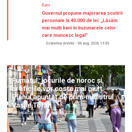
Bani
Guvernul propune majorarea scutirii
personale la 40.000 de lei: „Lăsăm
mai mulți bani în buzunarele celor
care muncesc legal”
Ecaterina Arvintii
-
06 aug. 2026
13:50
Bani
Fumatul, jocurile de noroc și
artificiile vor costa mai mult.
Planul anunțat de prim-ministrul
Vasile Tofan
Mihaela Conovali
|
6 august, 2026
14:05