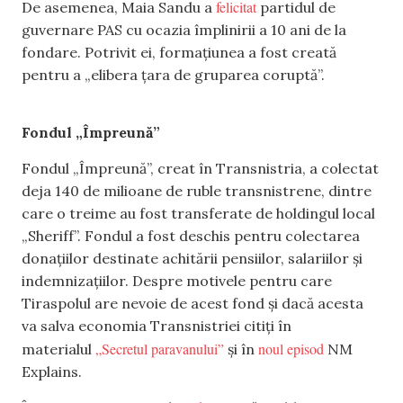
felicitat
De asemenea, Maia Sandu a
partidul de
guvernare PAS cu ocazia împlinirii a 10 ani de la
fondare. Potrivit ei, formațiunea a fost creată
pentru a „elibera țara de gruparea coruptă”.
Fondul „Împreună”
Fondul „Împreună”, creat în Transnistria, a colectat
deja 140 de milioane de ruble transnistrene, dintre
care o treime au fost transferate de holdingul local
„Sheriff”. Fondul a fost deschis pentru colectarea
donațiilor destinate achitării pensiilor, salariilor și
indemnizațiilor. Despre motivele pentru care
Tiraspolul are nevoie de acest fond și dacă acesta
va salva economia Transnistriei citiți în
„Secretul paravanului”
noul episod
materialul
și în
NM
Explains.