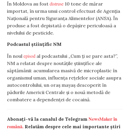
distruse
În Moldova au fost
10 tone de mărar
importat, în urma unui control efectuat de Agenția
Națională pentru Siguranța Alimentelor (ANSA). În
produse a fost depistată o depășire periculoasă a
nivelului de pesticide.
Podcastul științific NM
episod
În noul
al podcastului „Cum ți se pare asta?”,
NM a relatat despre noutățile științifice ale
săptămânii: acumularea masivă de microplastic în
organismul uman, influența rețelelor sociale asupra
autocontrolului, un oraș mayaș descoperit în
pădurile Americii Centrale și o nouă metodă de
combatere a dependenței de cocaină.
NewsMaker în
Abonați-vă la canalul de Telegram
română.
Relatăm despre cele mai importante știri