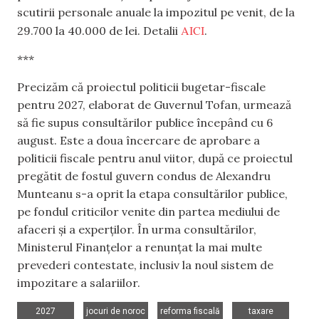
scutirii personale anuale la impozitul pe venit, de la
AICI
29.700 la 40.000 de lei. Detalii
.
***
Precizăm că proiectul politicii bugetar-fiscale
pentru 2027, elaborat de Guvernul Tofan, urmează
să fie supus consultărilor publice începând cu 6
august. Este a doua încercare de aprobare a
politicii fiscale pentru anul viitor, după ce proiectul
pregătit de fostul guvern condus de Alexandru
Munteanu s-a oprit la etapa consultărilor publice,
pe fondul criticilor venite din partea mediului de
afaceri și a experților. În urma consultărilor,
Ministerul Finanțelor a renunțat la mai multe
prevederi contestate, inclusiv la noul sistem de
impozitare a salariilor.
,
,
,
,
2027
jocuri de noroc
reforma fiscală
taxare