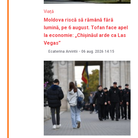
Viață
Moldova riscă să rămână fără
lumină, pe 6 august. Tofan face apel
la economie: „Chișinăul arde ca Las
Vegas”
Ecaterina Arvintii
-
06 aug. 2026
14:15