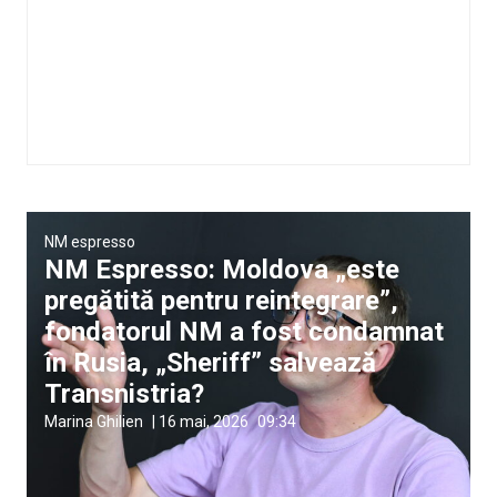
NM espresso
NM Espresso: Moldova „este
pregătită pentru reintegrare”,
fondatorul NM a fost condamnat
în Rusia, „Sheriff” salvează
Transnistria?
Marina Ghilien
|
16 mai, 2026
09:34