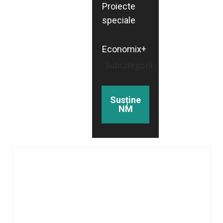
Proiecte
speciale
Economix+
Subcategorii
Susține
NM