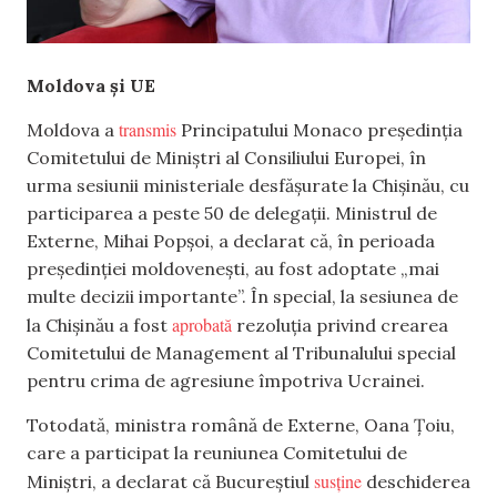
Moldova și UE
transmis
Moldova a
Principatului Monaco președinția
Comitetului de Miniștri al Consiliului Europei, în
urma sesiunii ministeriale desfășurate la Chișinău, cu
participarea a peste 50 de delegații. Ministrul de
Externe, Mihai Popșoi, a declarat că, în perioada
președinției moldovenești, au fost adoptate „mai
multe decizii importante”. În special, la sesiunea de
aprobată
la Chișinău a fost
rezoluția privind crearea
Comitetului de Management al Tribunalului special
pentru crima de agresiune împotriva Ucrainei.
Totodată, ministra română de Externe, Oana Țoiu,
care a participat la reuniunea Comitetului de
susține
Miniștri, a declarat că Bucureștiul
deschiderea