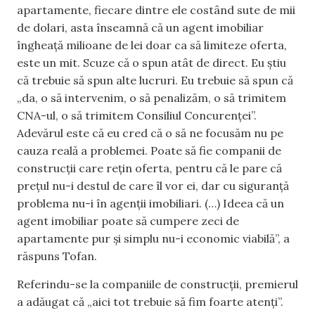
apartamente, fiecare dintre ele costând sute de mii
de dolari, asta înseamnă că un agent imobiliar
îngheață milioane de lei doar ca să limiteze oferta,
este un mit. Scuze că o spun atât de direct. Eu știu
că trebuie să spun alte lucruri. Eu trebuie să spun că
„da, o să intervenim, o să penalizăm, o să trimitem
CNA-ul, o să trimitem Consiliul Concurenței”.
Adevărul este că eu cred că o să ne focusăm nu pe
cauza reală a problemei. Poate să fie companii de
construcții care rețin oferta, pentru că le pare că
prețul nu-i destul de care îl vor ei, dar cu siguranță
problema nu-i în agenții imobiliari. (…) Ideea că un
agent imobiliar poate să cumpere zeci de
apartamente pur și simplu nu-i economic viabilă”, a
răspuns Tofan.
Referindu-se la companiile de construcții, premierul
a adăugat că „aici tot trebuie să fim foarte atenți”.