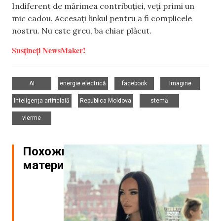
Indiferent de mărimea contribuției, veți primi un
mic cadou. Accesați linkul pentru a fi complicele
nostru. Nu este greu, ba chiar plăcut.
Susțineți NewsMaker!
,
,
,
,
AI
energie electrică
facebook
Imagine
,
,
,
Inteligența artificială
Republica Moldova
stemă
vierme
Похожие
материалы