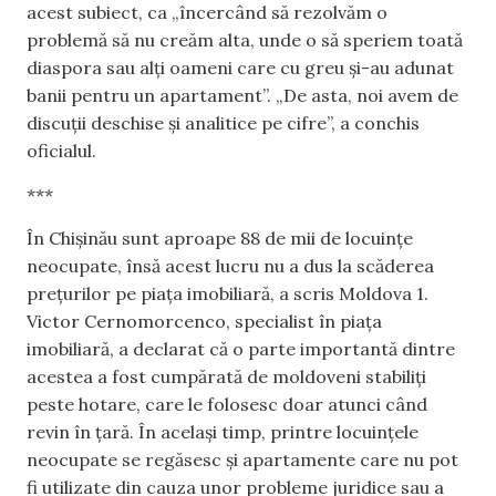
acest subiect, ca „încercând să rezolvăm o
problemă să nu creăm alta, unde o să speriem toată
diaspora sau alți oameni care cu greu și-au adunat
banii pentru un apartament”. „De asta, noi avem de
discuții deschise și analitice pe cifre”, a conchis
oficialul.
***
În Chișinău sunt aproape 88 de mii de locuințe
neocupate, însă acest lucru nu a dus la scăderea
prețurilor pe piața imobiliară, a scris Moldova 1.
Victor Cernomorcenco, specialist în piața
imobiliară, a declarat că o parte importantă dintre
acestea a fost cumpărată de moldoveni stabiliți
peste hotare, care le folosesc doar atunci când
revin în țară. În același timp, printre locuințele
neocupate se regăsesc și apartamente care nu pot
fi utilizate din cauza unor probleme juridice sau a