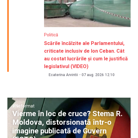
Politică
Scările încălzite ale Parlamentului,
criticate inclusiv de Ion Ceban. Cât
au costat lucrările și cum le justifică
legislativul (VIDEO)
Ecaterina Arvintii
-
07 aug. 2026
12:10
#Neformat
Vierme în loc de cruce? Stema R.
Moldova, distorsionată într-o
imagine publicată de Guvern