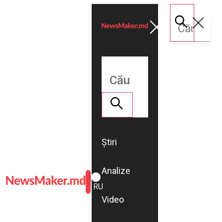
Știri
Analize
ROMÂNĂ
RU
Video