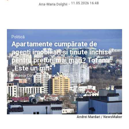
11.05.2026 16:48
Ana-Maria Dolghii
Politică
Apartamente cumpărate de
agenți imobiliari și ținute închise
pentru prețuri mai mari? Tofan:
„Este un mit”
Mihaela Conovali
|
7 august, 2026
17:28
Andrei Mardari / NewsMaker