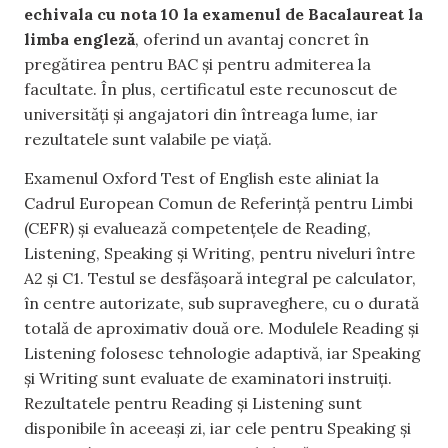
echivala cu nota 10 la examenul de Bacalaureat la
limba engleză
, oferind un avantaj concret în
pregătirea pentru BAC și pentru admiterea la
facultate. În plus, certificatul este recunoscut de
universități și angajatori din întreaga lume, iar
rezultatele sunt valabile pe viață.
Examenul Oxford Test of English este aliniat la
Cadrul European Comun de Referință pentru Limbi
(CEFR) și evaluează competențele de Reading,
Listening, Speaking și Writing, pentru niveluri între
A2 și C1. Testul se desfășoară integral pe calculator,
în centre autorizate, sub supraveghere, cu o durată
totală de aproximativ două ore. Modulele Reading și
Listening folosesc tehnologie adaptivă, iar Speaking
și Writing sunt evaluate de examinatori instruiți.
Rezultatele pentru Reading și Listening sunt
disponibile în aceeași zi, iar cele pentru Speaking și