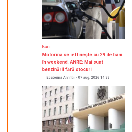
Bani
Motorina se ieftinește cu 29 de bani
în weekend. ANRE: Mai sunt
benzinării fără stocuri
Ecaterina Arvintii
-
07 aug. 2026
14:33