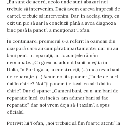
„Eu sunt de acord, acolo unde sunt abuzuri noi
trebuie să intervenim. Dacă avem careva impresii de
cartel, trebuie să intervenim. Dar, în același timp, eu
ezit un pic să sar la concluzii până a avea diagnoza
bine pusă la punct”, a menționat Tofan.
În continuare, premierul s-a referit la oamenii din
diasporă care au cumpărat apartamente, dar nu au
bani pentru reparații, iar locuințele rămân
neocupate. „Cu greu au adunat banii aceștia în
Italia, în Portugalia, la construcții, (…) încă n-au bani
de reparație. (…) Acum noi îi spunem: „Tu de ce nu-l
dai în chirie? Noi îți punem ție taxă, ca să-l dai în
chirie”. Dar el spune: „Oameni buni, eu n-am bani de
reparație încă, eu încă n-am adunat bani să fac
reparație”, dar noi vrem deja să-l taxăm”, a spus
oficialul.
Potrivit lui Tofan, „noi trebuie să fim foarte atenți” la