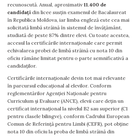
recunoscută. Anual, aproximativ
11.400 de
candidați
din licee susțin examenul de Bacalaureat
în Republica Moldova, iar limba engleză este cea mai
solicitată limbă străină în sistemul de învățământ,
studiată de peste 87% dintre elevi. Cu toate acestea,
accesul la certificările internaționale care permit
echivalarea probei de limbă străină cu nota 10 din
oficiu rămâne limitat pentru o parte semnificativă a
candidaților.
Certificările internaționale devin tot mai relevante
în parcursul educațional al elevilor. Conform
reglementărilor Agenției Naționale pentru
Curriculum și Evaluare (ANCE), elevii care dețin un
certificat internațional la nivelul B2 sau superior (C1
pentru clasele bilingve), conform Cadrului European
Comun de Referință pentru Limbi (CEFR), pot obține
nota 10 din oficiu la proba de limbă străină din