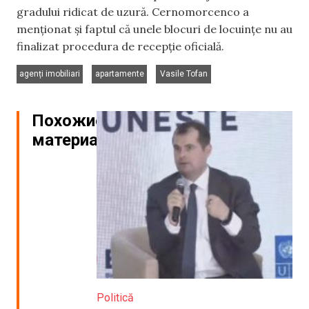
gradului ridicat de uzură. Cernomorcenco a
menționat și faptul că unele blocuri de locuințe nu au
finalizat procedura de recepție oficială.
,
,
agenți imobiliari
apartamente
Vasile Tofan
Похожие
материалы
Politică