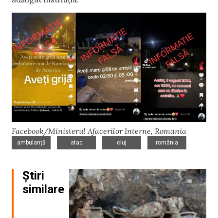
Facebook/Ministerul Afacerilor Interne, Romania
,
,
,
ambulanță
atac
cluj
românia
Știri
similare