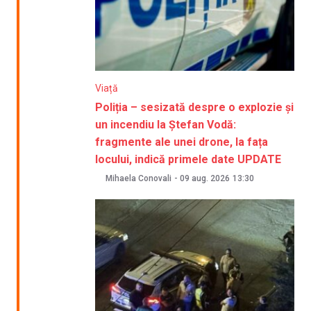
Viață
Poliția – sesizată despre o explozie și
un incendiu la Ștefan Vodă:
fragmente ale unei drone, la fața
locului, indică primele date UPDATE
Mihaela Conovali
-
09 aug. 2026
13:30