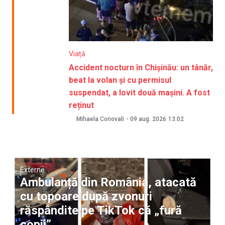
Viață
Accident nocturn în Chișinău: un tânăr,
beat la volan și cu permisul
suspendat, a lovit două mașini. A fost
reținut
Mihaela Conovali
-
09 aug. 2026
13:02
Externe
Ambulanță din România, atacată
cu topoare după zvonuri
răspândite pe TikTok că „fură
copii”