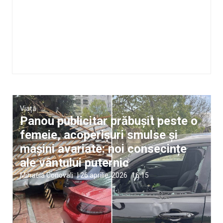
Viață
Panou publicitar prăbușit peste o
femeie, acoperișuri smulse și
mașini avariate: noi consecințe
ale vântului puternic
Mihaela Conovali
|
26 aprilie, 2026
16:15