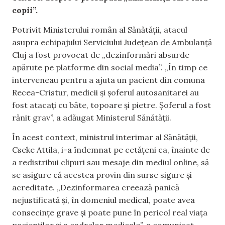
copii”.
Potrivit Ministerului român al Sănătății, atacul
asupra echipajului Serviciului Județean de Ambulanță
Cluj a fost provocat de „dezinformări absurde
apărute pe platforme din social media”. „În timp ce
interveneau pentru a ajuta un pacient din comuna
Recea-Cristur, medicii și șoferul autosanitarei au
fost atacați cu bâte, topoare și pietre. Șoferul a fost
rănit grav”, a adăugat Ministerul Sănătății.
În acest context, ministrul interimar al Sănătății,
Cseke Attila, i-a îndemnat pe cetățeni ca, înainte de
a redistribui clipuri sau mesaje din mediul online, să
se asigure că acestea provin din surse sigure și
acreditate. „Dezinformarea creează panică
nejustificată și, în domeniul medical, poate avea
consecințe grave și poate pune în pericol real viața