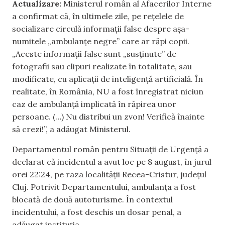
Actualizare:
Ministerul român al Afacerilor Interne
a confirmat că, în ultimele zile, pe rețelele de
socializare circulă informații false despre așa-
numitele „ambulanțe negre” care ar răpi copii.
„Aceste informații false sunt „susținute” de
fotografii sau clipuri realizate în totalitate, sau
modificate, cu aplicații de inteligență artificială. În
realitate, în România, NU a fost înregistrat niciun
caz de ambulanță implicată în răpirea unor
persoane. (…) Nu distribui un zvon! Verifică înainte
să crezi!”, a adăugat Ministerul.
Departamentul român pentru Situaţii de Urgenţă a
declarat că incidentul a avut loc pe 8 august, în jurul
orei 22:24, pe raza localității Recea-Cristur, județul
Cluj. Potrivit Departamentului, ambulanța a fost
blocată de două autoturisme. În contextul
incidentului, a fost deschis un dosar penal, a
adăugat instituția.