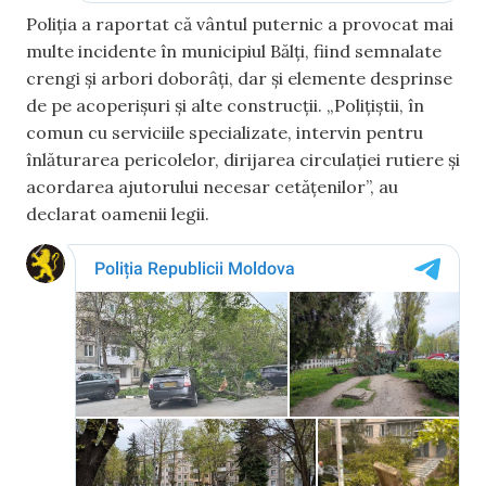
Poliția a raportat că vântul puternic a provocat mai
multe incidente în municipiul Bălți, fiind semnalate
crengi și arbori doborâți, dar și elemente desprinse
de pe acoperișuri și alte construcții. „Polițiștii, în
comun cu serviciile specializate, intervin pentru
înlăturarea pericolelor, dirijarea circulației rutiere și
acordarea ajutorului necesar cetățenilor”, au
declarat oamenii legii.