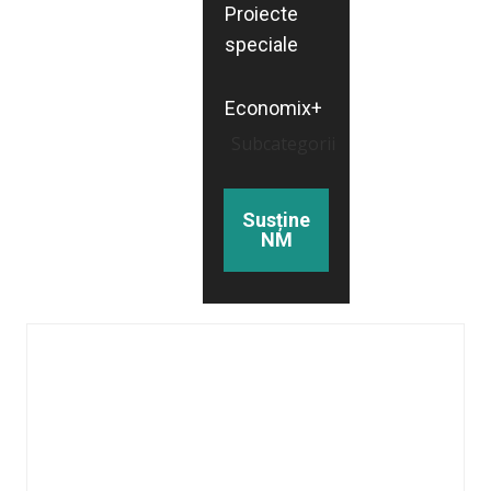
Proiecte
speciale
Economix+
Subcategorii
Susține
NM