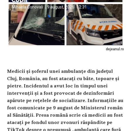
Mihaela Conovali
|
9 august, 2026
12:31
dejeanul.ro
Medicii și șoferul unei ambulanțe din județul
Cluj, România, au fost atacați cu bâte, topoare și
pietre. Incidentul a avut loc în timpul unei
intervenții și a fost provocat de dezinformări
apărute pe rețelele de socializare. Informațiile au
fost comunicate pe 9 august de Ministerul român
al Sănătății. Presa română scrie că medicii au fost
atacați pe fondul unor zvonuri răspândite pe
TikTok despre o presupusă „ambulanță care fură