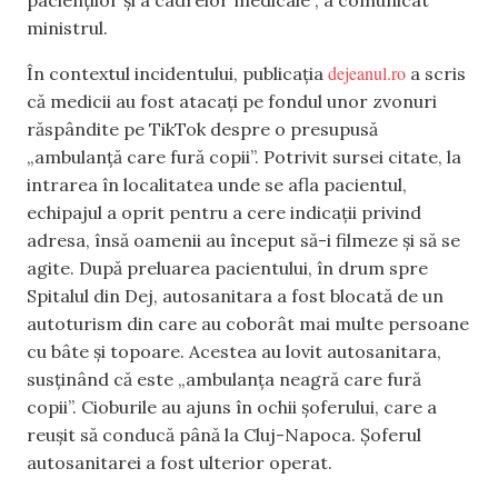
pacienților și a cadrelor medicale”, a comunicat
ministrul.
dejeanul.ro
În contextul incidentului, publicația
a scris
că medicii au fost atacați pe fondul unor zvonuri
răspândite pe TikTok despre o presupusă
„ambulanță care fură copii”. Potrivit sursei citate, la
intrarea în localitatea unde se afla pacientul,
echipajul a oprit pentru a cere indicații privind
adresa, însă oamenii au început să-i filmeze și să se
agite. După preluarea pacientului, în drum spre
Spitalul din Dej, autosanitara a fost blocată de un
autoturism din care au coborât mai multe persoane
cu bâte și topoare. Acestea au lovit autosanitara,
susținând că este „ambulanța neagră care fură
copii”. Cioburile au ajuns în ochii șoferului, care a
reușit să conducă până la Cluj-Napoca. Șoferul
autosanitarei a fost ulterior operat.