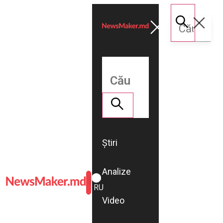
Știri
Analize
ROMÂNĂ
RU
Video