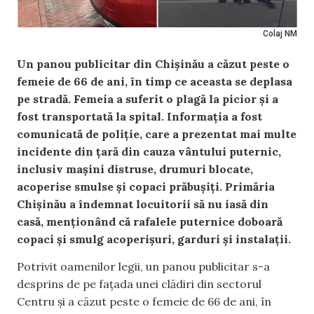
Colaj NM
Un panou publicitar din Chișinău a căzut peste o
femeie de 66 de ani, în timp ce aceasta se deplasa
pe stradă. Femeia a suferit o plagă la picior și a
fost transportată la spital. Informația a fost
comunicată de poliție, care a prezentat mai multe
incidente din țară din cauza vântului puternic,
inclusiv mașini distruse, drumuri blocate,
acoperise smulse și copaci prăbușiți. Primăria
Chișinău a îndemnat locuitorii să nu iasă din
casă, menționând că rafalele puternice doboară
copaci și smulg acoperișuri, garduri și instalații.
Potrivit oamenilor legii, un panou publicitar s-a
desprins de pe fațada unei clădiri din sectorul
Centru și a căzut peste o femeie de 66 de ani, în