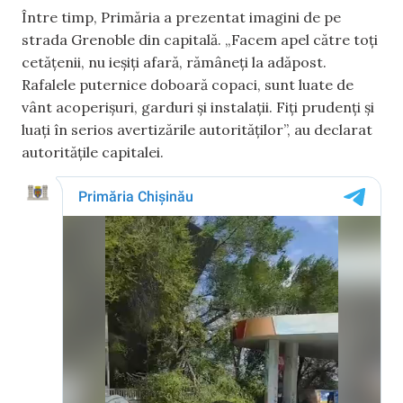
Între timp, Primăria a prezentat imagini de pe
strada Grenoble din capitală. „Facem apel către toți
cetățenii, nu ieșiți afară, rămâneți la adăpost.
Rafalele puternice doboară copaci, sunt luate de
vânt acoperișuri, garduri și instalații. Fiți prudenți și
luați în serios avertizările autorităților”, au declarat
autoritățile capitalei.