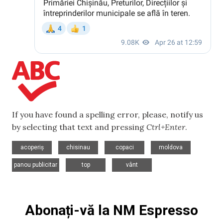
If you have found a spelling error, please, notify us
by selecting that text and pressing
Ctrl+Enter
.
,
,
,
,
acoperiș
chisinau
copaci
moldova
,
,
panou publicitar
top
vânt
Abonați-vă la NM Espresso