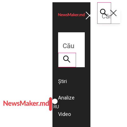
Știri
Analize
ROMÂNĂ
RU
Video