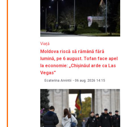
Viață
Moldova riscă să rămână fără
lumină, pe 6 august. Tofan face apel
la economie: „Chișinăul arde ca Las
Vegas”
Ecaterina Arvintii
-
06 aug. 2026
14:15