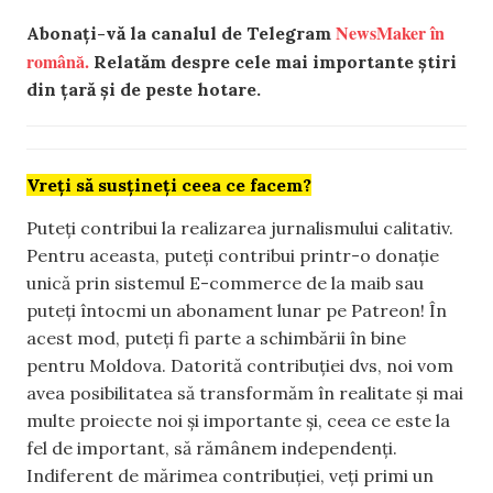
NewsMaker în
Abonați-vă la canalul de Telegram
română.
Relatăm despre cele mai importante știri
din țară și de peste hotare.
Vreți să susțineți ceea ce facem?
Puteți contribui la realizarea jurnalismului calitativ.
Pentru aceasta, puteți contribui printr-o donație
unică prin sistemul E-commerce de la maib sau
puteți întocmi un abonament lunar pe Patreon! În
acest mod, puteți fi parte a schimbării în bine
pentru Moldova. Datorită contribuției dvs, noi vom
avea posibilitatea să transformăm în realitate și mai
multe proiecte noi și importante și, ceea ce este la
fel de important, să rămânem independenți.
Indiferent de mărimea contribuției, veți primi un