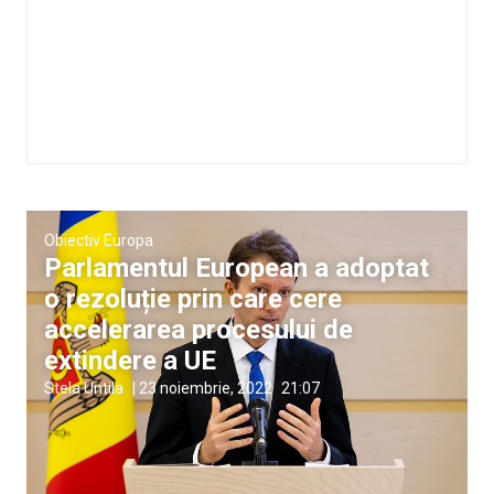
Obiectiv Europa
Parlamentul European a adoptat
o rezoluție prin care cere
accelerarea procesului de
extindere a UE
Stela Untila
|
23 noiembrie, 2022
21:07