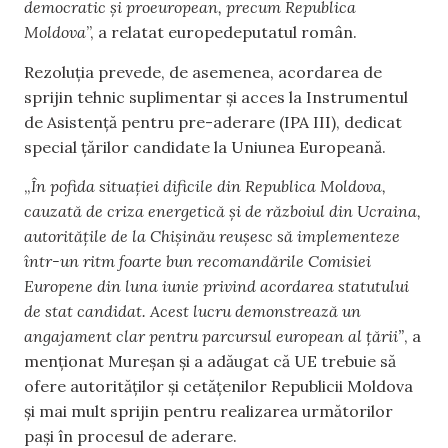
democratic și proeuropean, precum Republica
Moldova
”, a relatat europedeputatul român.
Rezoluția prevede, de asemenea, acordarea de
sprijin tehnic suplimentar și acces la Instrumentul
de Asistență pentru pre-aderare (IPA III), dedicat
special țărilor candidate la Uniunea Europeană.
„
În pofida situației dificile din Republica Moldova,
cauzată de criza energetică și de războiul din Ucraina,
autoritățile de la Chișinău reușesc să implementeze
într-un ritm foarte bun recomandările Comisiei
Europene din luna iunie privind acordarea statutului
de stat candidat. Acest lucru demonstrează un
angajament clar pentru parcursul european al țării”
, a
menționat Mureșan și a adăugat că UE trebuie să
ofere autorităților și cetățenilor Republicii Moldova
și mai mult sprijin pentru realizarea următorilor
pași în procesul de aderare.