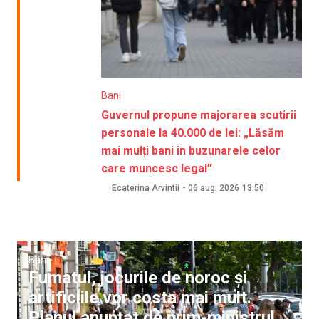
Bani
Guvernul propune majorarea scutirii
personale la 40.000 de lei: „Lăsăm
mai mulți bani în buzunarele celor
care muncesc legal”
Ecaterina Arvintii
-
06 aug. 2026
13:50
Bani
Fumatul, jocurile de noroc și
artificiile vor costa mai mult.
Planul anunțat de prim-ministrul