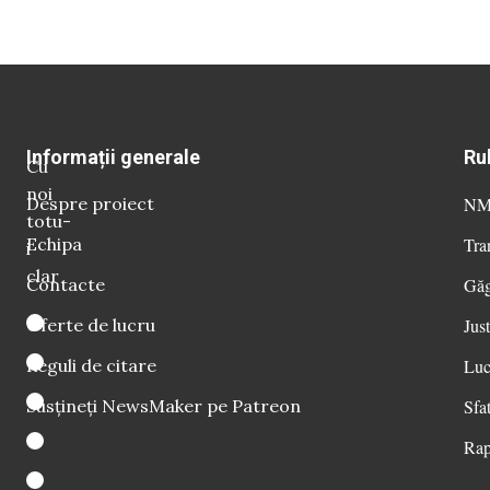
Informații generale
Ru
Cu
noi
Despre proiect
NM 
totu-
Echipa
Tra
i
clar
Contacte
Găg
Oferte de lucru
Just
Reguli de citare
Luc
Susțineți NewsMaker pe Patreon
Sfat
Rap