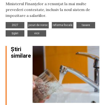
Ministerul Finanțelor a renunțat la mai multe
prevederi contestate, inclusiv la noul sistem de
impozitare a salariilor.
,
,
,
,
2027
jocuri de noroc
reforma fiscală
taxare
,
țigări
vicii
Știri
similare