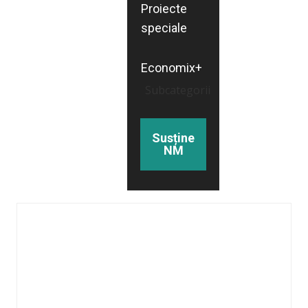
Proiecte
speciale
Economix+
Subcategorii
Susține
NM