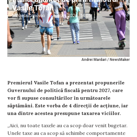
Vasile Tofan
Mihaela Conovali
|
6 august, 2026
14:05
Andrei Mardari / NewsMaker
Premierul Vasile Tofan a prezentat propunerile
Guvernului de politică fiscală pentru 2027, care
vor fi supuse consultărilor în următoarele
săptămâni. Este vorba de 4 direcții de acțiune, iar
una dintre acestea presupune taxarea viciilor.
„Aici, nu toate taxele au ca scop doar venit bugetar.
Unele taxe au ca scop să schimbe comportamente