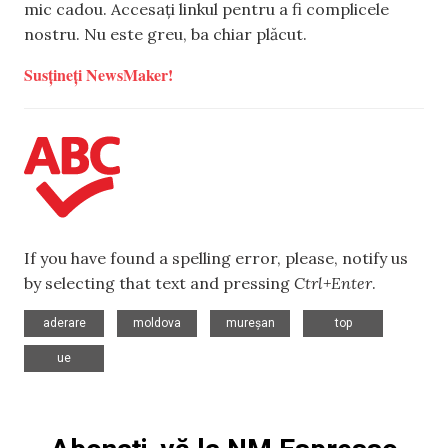
mic cadou. Accesați linkul pentru a fi complicele
nostru. Nu este greu, ba chiar plăcut.
Susțineți NewsMaker!
If you have found a spelling error, please, notify us
by selecting that text and pressing
Ctrl+Enter
.
,
,
,
,
aderare
moldova
mureșan
top
ue