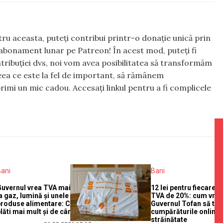
ntru aceasta, puteți contribui printr-o donație unică prin
abonament lunar pe Patreon! În acest mod, puteți fi
tribuției dvs, noi vom avea posibilitatea să transformăm
 ceea ce este la fel de important, să rămânem
rimi un mic cadou. Accesați linkul pentru a fi complicele
Bani
Bani
Guvernul vrea TVA mai mare
12 lei pentru fiecare c
a gaz, lumină și unele
TVA de 20%: cum vre
produse alimentare: Cine va
Guvernul Tofan să ta
lăti mai mult și de când
cumpărăturile online 
străinătate