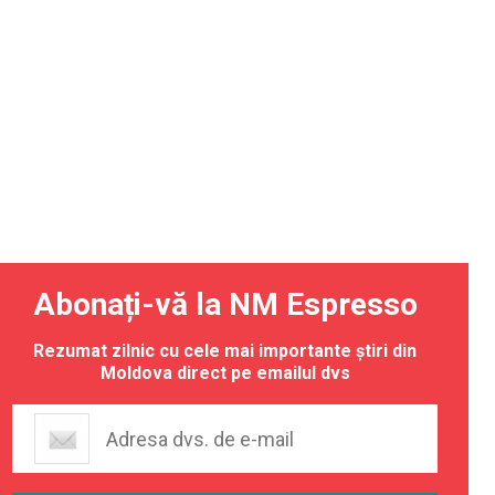
Abonați-vă la NM Espresso
Rezumat zilnic cu cele mai importante știri din
Moldova direct pe emailul dvs
olet și
a
xeze
din