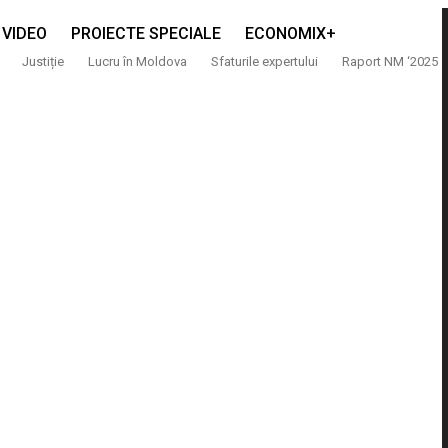
VIDEO
PROIECTE SPECIALE
ECONOMIX+
Justiție
Lucru în Moldova
Sfaturile expertului
Raport NM ‘2025