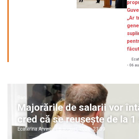
prop
Guve
„Ar t
gene
supl
pentr
făcut
Ecat
-
06 au
Bani
Majorările de salarii vor î
cred că se reușește de la 
Ecaterina Arvintii
|
6 august, 2026
21:39