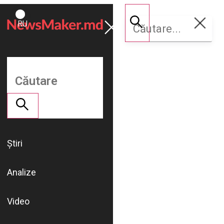
ROMÂNĂ
Susține
RU
NM
Știri
Analize
Video