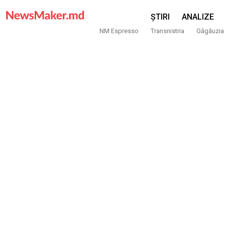
ȘTIRI
ANALIZE
NM Espresso
Transnistria
Găgăuzia