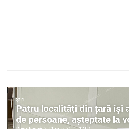
Știri
Patru localități din țară își
de persoane, așteptate la v
Doina Buruiană
|
1 iunie, 2025
12:00