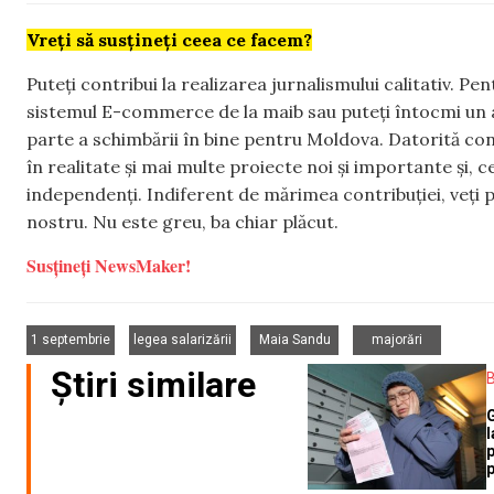
Vreți să susțineți ceea ce facem?
Puteți contribui la realizarea jurnalismului calitativ. Pe
sistemul E-commerce de la maib sau puteți întocmi un 
parte a schimbării în bine pentru Moldova. Datorită con
în realitate și mai multe proiecte noi și importante și,
independenți. Indiferent de mărimea contribuției, veți p
nostru. Nu este greu, ba chiar plăcut.
Susțineți NewsMaker!
,
,
,
1 septembrie
legea salarizării
Maia Sandu
majorări
Știri similare
l
p