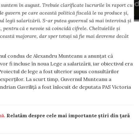
suntem în august. Trebuie clarificate lucrurile în raport cu
de guvern pe care această politică fiscală le va produce și,
 legii salarizării. S-ar putea guvernul să mai intervină și
, pentru că e nevoie să coincidă cifrele. Cheltuielile și
 această majorare, dar sper totuși să fie mai devreme decât
rnul condus de Alexandru Munteanu a anunțat că
or fi incluse în noua Lege a salarizării, iar obiectivul era
roiectul de lege a fost ulterior supus consultărilor
i a experților. La scurt timp, Guvernul Munteanu a
ndrian Gavriliță a fost înlocuit de deputata PAS Victoria
nă.
Relatăm despre cele mai importante știri din țară