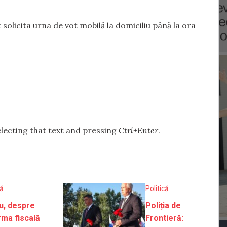
 solicita urna de vot mobilă la domiciliu până la ora
selecting that text and pressing
Ctrl+Enter
.
că
Politică
u, despre
Poliția de
rma fiscală
Frontieră: