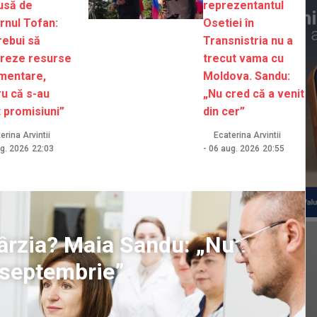
usă de
reprezentantul
rnul Tofan:
Osetiei în
rebui să
Transnistria nu a
reze resurse
trecut vama cu
imentare,
Moldova. Sandu:
u că s-au
„Nu cred că a venit
 promisiuni”
din cer”
erina Arvintii
Ecaterina Arvintii
g. 2026
22:03
-
06 aug. 2026
20:55
ntârzia? Maia Sandu: „Nu
1 septembrie”