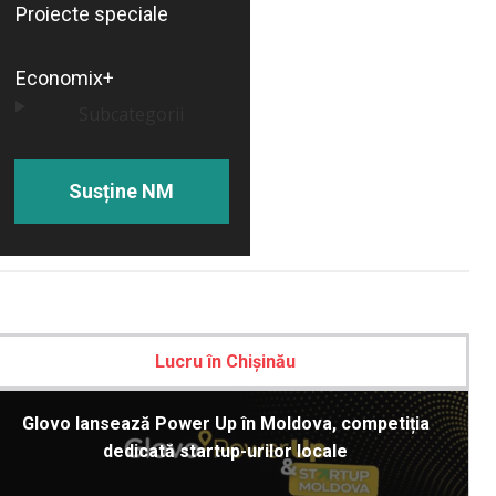
Proiecte speciale
Economix+
Subcategorii
Susține NM
Lucru în Chișinău
Glovo lansează Power Up în Moldova, competiția
dedicată startup-urilor locale