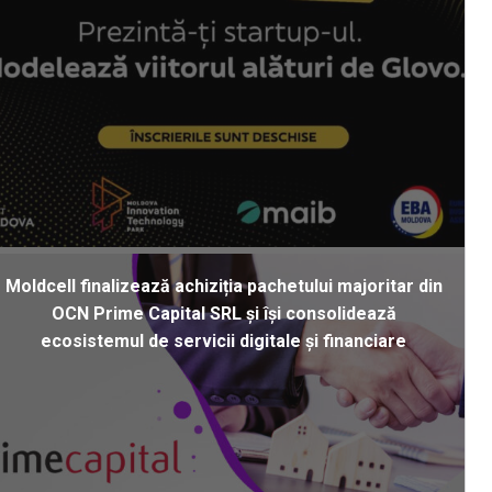
Moldcell finalizează achiziția pachetului majoritar din
OCN Prime Capital SRL și își consolidează
ecosistemul de servicii digitale și financiare