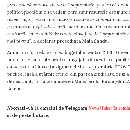
„Nu cred că se reușește de la 1 septembrie, pentru că acum 
politica fiscală și o să vedem care sunt resursele estimate 
respectiv, să vedem cum aceste resurse se compară cu costul
pe proiectul legii salarizării, ca să le aducă în concordanță
veniturile să coincidă. Nu cred că va fi de la 1 septembrie
mai târziu”,
a declarat președinta Maia Sandu.
Amintim că, la elaborarea bugetului pentru 2026, Guve
majorările salariale pentru angajații din sectorul public v
ca aceasta să intre în vigoare de la 1 septembrie 2026. P
publice, însă a stârnit critici din partea sindicatelor ș
demisionat, iar la conducerea Ministerului Finanțelor, A
Belous.
NewsMaker în româ
Abonați-vă la canalul de Telegram
și de peste hotare.