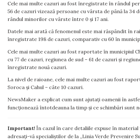
Cele mai multe cazuri au fost înregistrate în rândul per
56 de cazuri vizează persoane cu vârsta de până la 34 de
rândul minorilor cu vârste între 0 și 17 ani.
Datele mai arată că fenomenul este mai răspândit în raioa
înregistrate 198 de cazuri, comparativ cu 60 în municipi
Cele mai multe cazuri au fost raportate în municipiul Ch
cu 77 de cazuri, regiunea de sud – 61 de cazuri și regiu
înregistrate nouă cazuri.
La nivel de raioane, cele mai multe cazuri au fost raporta
Soroca și Cahul – câte 10 cazuri.
NewsMaker a explicat cum sunt ajutați oamenii în astfel
funcționează întotdeauna la timp și ce schimbări sunt 
Important!
În cazul în care detaliile expuse în material 
adresați-vă specialiștilor de la „Linia Verde Prevenire 