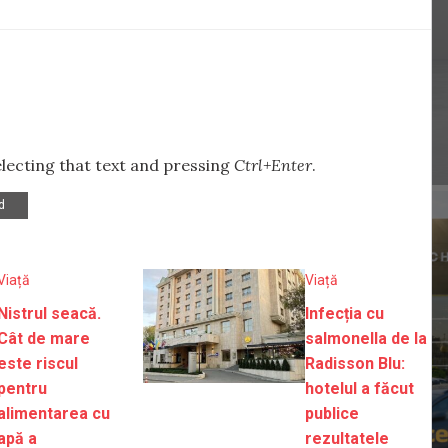
selecting that text and pressing
Ctrl+Enter
.
d
Viață
Viață
Nistrul seacă.
Infecția cu
Cât de mare
salmonella de la
este riscul
Radisson Blu:
pentru
hotelul a făcut
alimentarea cu
publice
apă a
rezultatele