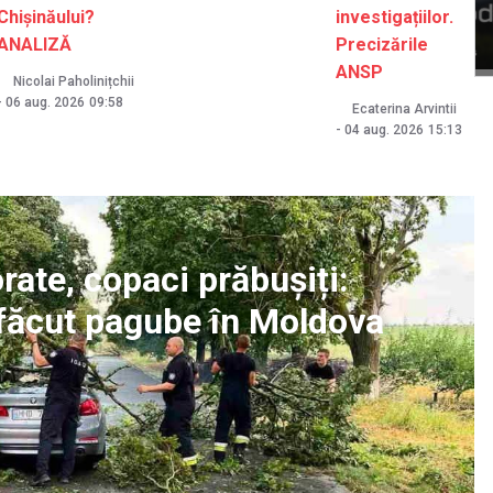
Chișinăului?
investigațiilor.
ANALIZĂ
Precizările
ANSP
Nicolai Paholinițchii
-
06 aug. 2026
09:58
Ecaterina Arvintii
-
04 aug. 2026
15:13
rate, copaci prăbușiți:
u făcut pagube în Moldova