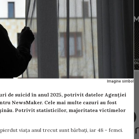
Imagine simbol
ri de suicid în anul 2025, potrivit datelor Agenției
entru NewsMaker. Cele mai multe cazuri au fost
șinău. Potrivit statisticilor, majoritatea victimelor
ierdut viața anul trecut sunt bărbați, iar 48 – femei.