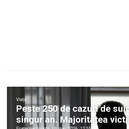
Viață
Peste 250 de cazuri de suic
singur an. Majoritatea vict
Ecaterina Arvintii
|
6 mai, 2026
12:55