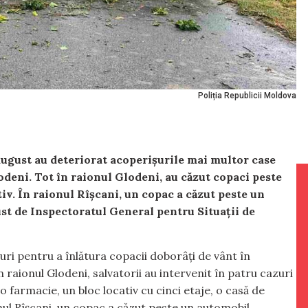
Poliția Republicii Moldova
 august au deteriorat acoperișurile mai multor case
lodeni. Tot în raionul Glodeni, au căzut copaci peste
tiv. În raionul Rîșcani, un copac a căzut peste un
st de Inspectoratul General pentru Situații de
azuri pentru a înlătura copacii doborâți de vânt în
În raionul Glodeni, salvatorii au intervenit în patru cazuri
o farmacie, un bloc locativ cu cinci etaje, o casă de
ionul Rîșcani, un copac a căzut peste un automobil.