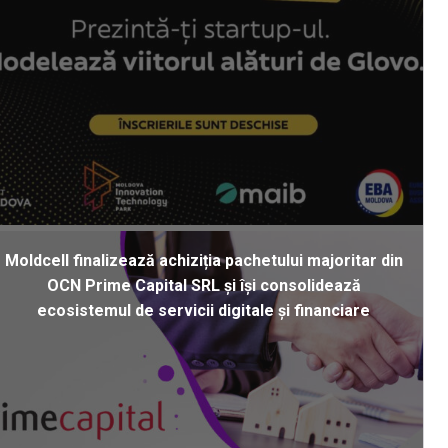
Moldcell finalizează achiziția pachetului majoritar din
OCN Prime Capital SRL și își consolidează
ecosistemul de servicii digitale și financiare