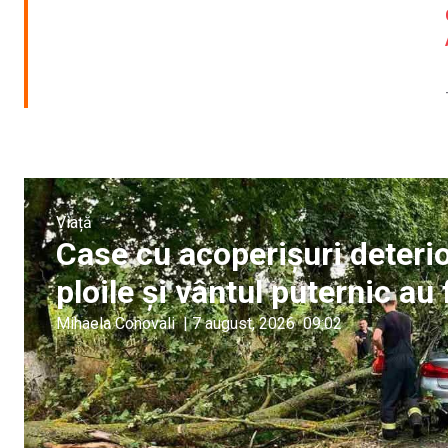
Viață
Case cu acoperișuri deterio
ploile și vântul puternic a
Mihaela Conovali
|
7 august, 2026
09:02