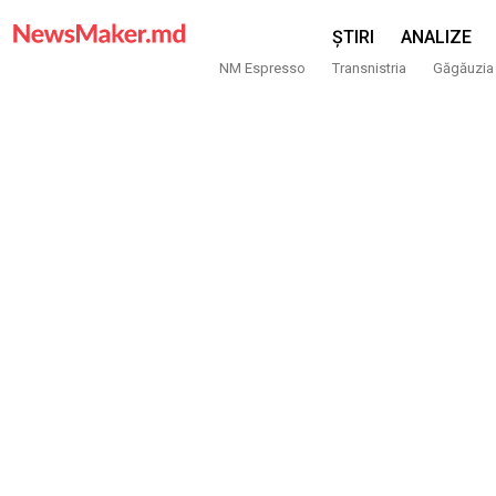
ȘTIRI
ANALIZE
NM Espresso
Transnistria
Găgăuzia