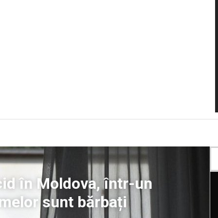
id în Moldova, într-un
imelor sunt bărbați