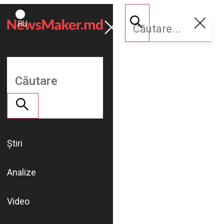
ROMÂNĂ
Susține
RU
NM
Știri
Analize
Video