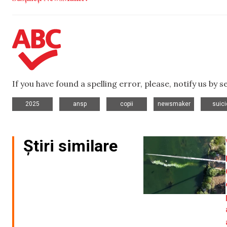
If you have found a spelling error, please, notify us by 
,
,
,
,
2025
ansp
copii
newsmaker
suici
Știri similare