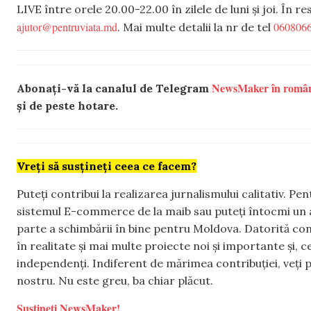
LIVE între orele 20.00-22.00 în zilele de luni și joi. În r
ajutor@pentruviata.md
060806
. Mai multe detalii la nr de tel
NewsMaker în româ
Abonați-vă la canalul de Telegram
și de peste hotare.
Vreți să susțineți ceea ce facem?
Puteți contribui la realizarea jurnalismului calitativ. Pe
sistemul E-commerce de la maib sau puteți întocmi un 
parte a schimbării în bine pentru Moldova. Datorită con
în realitate și mai multe proiecte noi și importante și,
independenți. Indiferent de mărimea contribuției, veți p
nostru. Nu este greu, ba chiar plăcut.
Susțineți NewsMaker!