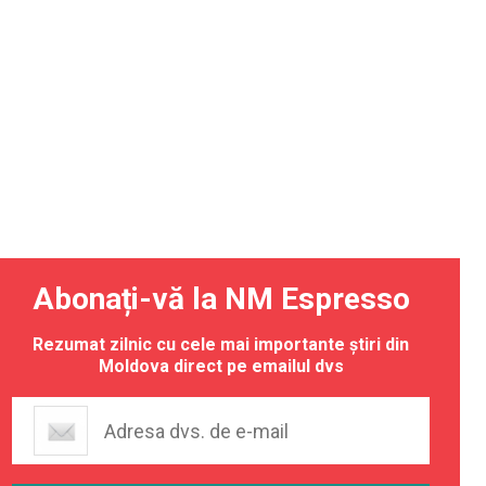
Abonați-vă la NM Espresso
Rezumat zilnic cu cele mai importante știri din
Moldova direct pe emailul dvs