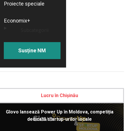
Proiecte speciale
Economix+
Subcategorii
Susține NM
Lucru în Chișinău
Glovo lansează Power Up în Moldova, competiția
dedicată startup-urilor locale