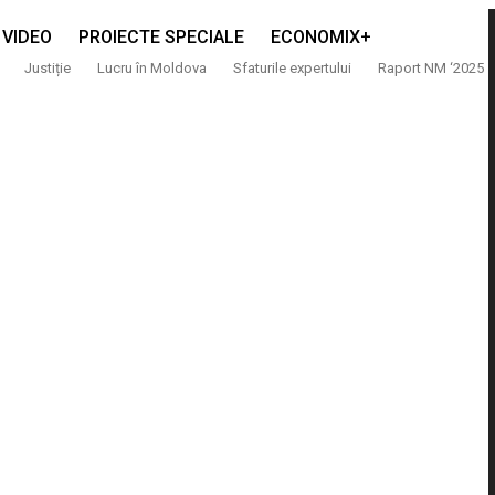
VIDEO
PROIECTE SPECIALE
ECONOMIX+
Justiție
Lucru în Moldova
Sfaturile expertului
Raport NM ‘2025