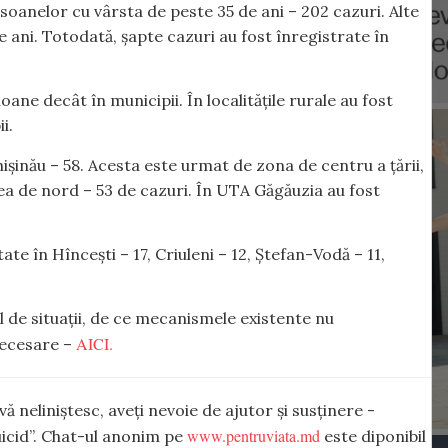
soanelor cu vârsta de peste 35 de ani – 202 cazuri. Alte
 ani. Totodată, șapte cazuri au fost înregistrate în
ne decât în municipii. În localitățile rurale au fost
i.
ișinău – 58. Acesta este urmat de zona de centru a țării,
nea de nord – 53 de cazuri. În UTA Găgăuzia au fost
te în Hîncești – 17, Criuleni – 12, Ștefan-Vodă – 11,
 de situații, de ce mecanismele existente nu
AICI.
necesare –
vă neliniștesc, aveți nevoie de ajutor și susținere -
www.pentruviata.md
Suicid”. Chat-ul anonim pe
este diponibil