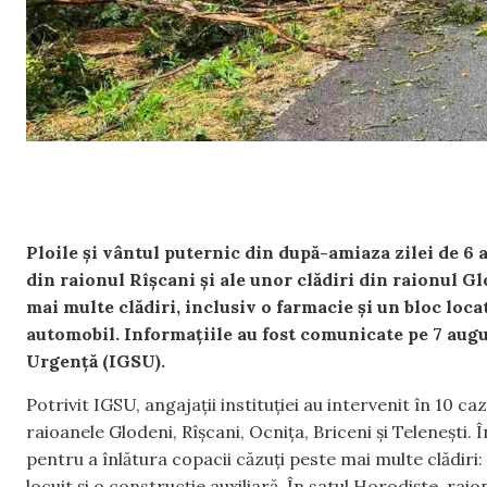
Ploile și vântul puternic din după-amiaza zilei de 6
din raionul Rîșcani și ale unor clădiri din raionul G
mai multe clădiri, inclusiv o farmacie și un bloc loca
automobil. Informațiile au fost comunicate pe 7 augu
Urgență (IGSU).
Potrivit IGSU, angajații instituției au intervenit în 10 c
raioanele Glodeni, Rîșcani, Ocnița, Briceni și Telenești. 
pentru a înlătura copacii căzuți peste mai multe clădiri: 
locuit și o construcție auxiliară. În satul Horodiște, ra