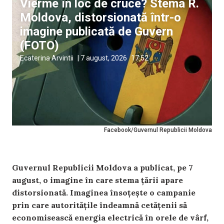
Vierme în loc de cruce? Stema R.
Moldova, distorsionată într-o
imagine publicată de Guvern
(FOTO)
Ecaterina Arvintii
|
7 august, 2026
17:52
Facebook/Guvernul Republicii Moldova
Guvernul Republicii Moldova a publicat, pe 7
august, o imagine în care stema țării apare
distorsionată. Imaginea însoțește o campanie
prin care autoritățile îndeamnă cetățenii să
economisească energia electrică în orele de vârf,