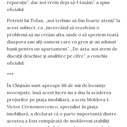
reparație”, dar noi vrem deja să-l taxăm”, a spus
oficialul.
Potrivit lui Tofan, „noi trebuie să fim foarte atenți” la
acest subiect, ca „încercând să rezolvăm o
problemă să nu creăm alta, unde o să speriem toată
diaspora sau alți oameni care cu greu și-au adunat
banii pentru un apartament”. „De asta, noi avem de
discuții deschise și analitice pe cifre”, a conchis
oficialul.
***
În Chișinău sunt aproape 88 de mii de locuințe
neocupate, însă acest lucru nu a dus la scăderea
prețurilor pe piața imobiliară, a scris Moldova 1.
Victor Cernomorcenco, specialist în piața
imobiliară, a declarat că o parte importantă dintre
acestea a fost cumpărată de moldoveni stabiliți