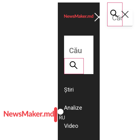
Știri
Analize
ROMÂNĂ
RU
Video