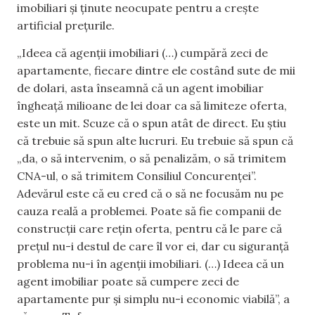
imobiliari și ținute neocupate pentru a crește
artificial prețurile.
„Ideea că agenții imobiliari (…) cumpără zeci de
apartamente, fiecare dintre ele costând sute de mii
de dolari, asta înseamnă că un agent imobiliar
îngheață milioane de lei doar ca să limiteze oferta,
este un mit. Scuze că o spun atât de direct. Eu știu
că trebuie să spun alte lucruri. Eu trebuie să spun că
„da, o să intervenim, o să penalizăm, o să trimitem
CNA-ul, o să trimitem Consiliul Concurenței”.
Adevărul este că eu cred că o să ne focusăm nu pe
cauza reală a problemei. Poate să fie companii de
construcții care rețin oferta, pentru că le pare că
prețul nu-i destul de care îl vor ei, dar cu siguranță
problema nu-i în agenții imobiliari. (…) Ideea că un
agent imobiliar poate să cumpere zeci de
apartamente pur și simplu nu-i economic viabilă”, a