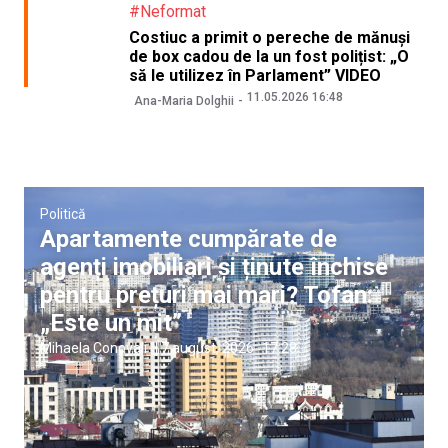
#Neformat
Costiuc a primit o pereche de mănuși
de box cadou de la un fost polițist: „O
să le utilizez în Parlament” VIDEO
11.05.2026 16:48
Ana-Maria Dolghii
Politică
Apartamente cumpărate de
agenți imobiliari și ținute închise
pentru prețuri mai mari? Tofan:
„Este un mit”
Mihaela Conovali
|
7 august, 2026
17:28