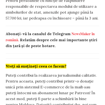
Pentru persoanele cu funcție de răspundere
responsabile de respectarea modului de utilizare a
simbolurilor de stat, amenzile pot ajunge până la
57.700 lei, iar pedeapsa cu închisoare – până la 3 ani.
NewsMaker în
Abonați-vă la canalul de Telegram
română.
Relatăm despre cele mai importante știri
din țară și de peste hotare.
Vreți să susțineți ceea ce facem?
Puteți contribui la realizarea jurnalismului calitativ.
Pentru aceasta, puteți contribui printr-o donație
unică prin sistemul E-commerce de la maib sau
puteți întocmi un abonament lunar pe Patreon! În
acest mod, puteți fi parte a schimbării în bine
pentru Moldova. Datorită contribuției dvs, noi vom