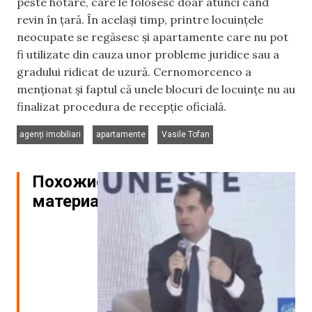
peste hotare, care le folosesc doar atunci când
revin în țară. În același timp, printre locuințele
neocupate se regăsesc și apartamente care nu pot
fi utilizate din cauza unor probleme juridice sau a
gradului ridicat de uzură. Cernomorcenco a
menționat și faptul că unele blocuri de locuințe nu au
finalizat procedura de recepție oficială.
,
,
agenți imobiliari
apartamente
Vasile Tofan
Похожие
материалы