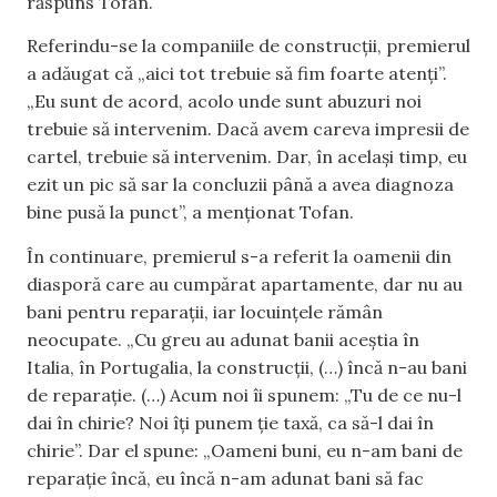
răspuns Tofan.
Referindu-se la companiile de construcții, premierul
a adăugat că „aici tot trebuie să fim foarte atenți”.
„Eu sunt de acord, acolo unde sunt abuzuri noi
trebuie să intervenim. Dacă avem careva impresii de
cartel, trebuie să intervenim. Dar, în același timp, eu
ezit un pic să sar la concluzii până a avea diagnoza
bine pusă la punct”, a menționat Tofan.
În continuare, premierul s-a referit la oamenii din
diasporă care au cumpărat apartamente, dar nu au
bani pentru reparații, iar locuințele rămân
neocupate. „Cu greu au adunat banii aceștia în
Italia, în Portugalia, la construcții, (…) încă n-au bani
de reparație. (…) Acum noi îi spunem: „Tu de ce nu-l
dai în chirie? Noi îți punem ție taxă, ca să-l dai în
chirie”. Dar el spune: „Oameni buni, eu n-am bani de
reparație încă, eu încă n-am adunat bani să fac