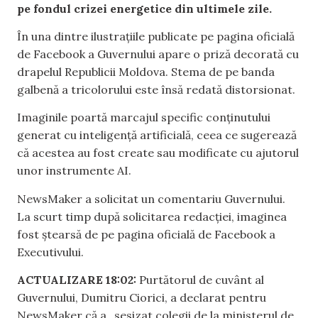
pe fondul crizei energetice din ultimele zile.
În una dintre ilustrațiile publicate pe pagina oficială
de Facebook a Guvernului apare o priză decorată cu
drapelul Republicii Moldova. Stema de pe banda
galbenă a tricolorului este însă redată distorsionat.
Imaginile poartă marcajul specific conținutului
generat cu inteligență artificială, ceea ce sugerează
că acestea au fost create sau modificate cu ajutorul
unor instrumente AI.
NewsMaker a solicitat un comentariu Guvernului.
La scurt timp după solicitarea redacției, imaginea
fost ștearsă de pe pagina oficială de Facebook a
Executivului.
ACTUALIZARE 18:02:
Purtătorul de cuvânt al
Guvernului, Dumitru Ciorici, a declarat pentru
NewsMaker că a „sesizat colegii de la ministerul de