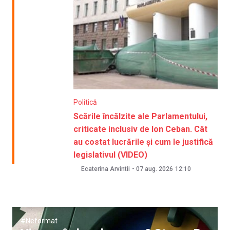
Politică
Scările încălzite ale Parlamentului,
criticate inclusiv de Ion Ceban. Cât
au costat lucrările și cum le justifică
legislativul (VIDEO)
Ecaterina Arvintii
-
07 aug. 2026
12:10
#Neformat