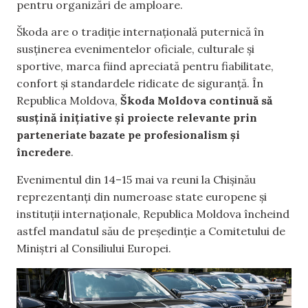
pentru organizări de amploare.
Škoda are o tradiție internațională puternică în
susținerea evenimentelor oficiale, culturale și
sportive, marca fiind apreciată pentru fiabilitate,
confort și standardele ridicate de siguranță. În
Republica Moldova,
Škoda Moldova continuă să
susțină inițiative și proiecte relevante prin
parteneriate bazate pe profesionalism și
încredere
.
Evenimentul din 14–15 mai va reuni la Chișinău
reprezentanți din numeroase state europene și
instituții internaționale, Republica Moldova încheind
astfel mandatul său de președinție a Comitetului de
Miniștri al Consiliului Europei.