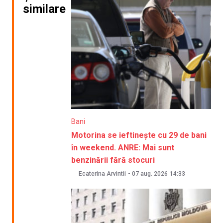
similare
Bani
Motorina se ieftinește cu 29 de bani
în weekend. ANRE: Mai sunt
benzinării fără stocuri
Ecaterina Arvintii
-
07 aug. 2026
14:33