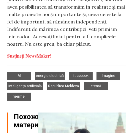
avea posibilitatea să transformăm în realitate și mai
multe proiecte noi și importante și, ceea ce este la
fel de important, să rămânem independenți.
Indiferent de mărimea contribuției, veți primi un
mic cadou. Accesați linkul pentru a fi complicele
nostru. Nu este greu, ba chiar plăcut.
Susțineți NewsMaker!
,
,
,
,
AI
energie electrică
facebook
Imagine
,
,
,
Inteligența artificială
Republica Moldova
stemă
vierme
Похожие
материалы