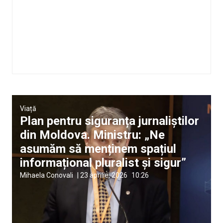
Viață
Plan pentru siguranța jurnaliștilor
din Moldova. Ministru: „Ne
asumăm să menținem spațiul
informațional pluralist și sigur”
Mihaela Conovali
|
23 aprilie, 2026
10:26