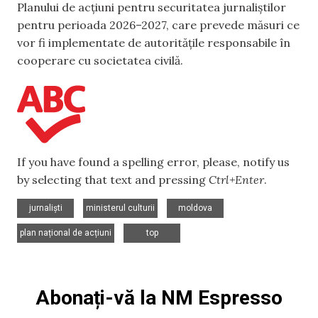
Planului de acțiuni pentru securitatea jurnaliștilor
pentru perioada 2026–2027, care prevede măsuri ce
vor fi implementate de autoritățile responsabile în
cooperare cu societatea civilă.
If you have found a spelling error, please, notify us
by selecting that text and pressing
Ctrl+Enter
.
,
,
,
jurnaliști
ministerul culturii
moldova
,
plan național de acțiuni
top
Abonați-vă la NM Espresso