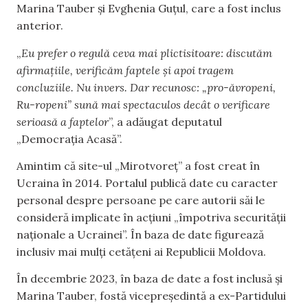
Marina Tauber și Evghenia Guțul, care a fost inclus
anterior.
„
Eu prefer o regulă ceva mai plictisitoare: discutăm
afirmațiile, verificăm faptele și apoi tragem
concluziile. Nu invers. Dar recunosc: „pro-ăvropeni,
Ru-ropeni” sună mai spectaculos decât o verificare
serioasă a faptelor
”, a adăugat deputatul
„Democrația Acasă”.
Amintim că site-ul „Mirotvoreț” a fost creat în
Ucraina în 2014. Portalul publică date cu caracter
personal despre persoane pe care autorii săi le
consideră implicate în acțiuni „împotriva securității
naționale a Ucrainei”. În baza de date figurează
inclusiv mai mulți cetățeni ai Republicii Moldova.
În decembrie 2023, în baza de date a fost inclusă și
Marina Tauber, fostă vicepreședintă a ex-Partidului