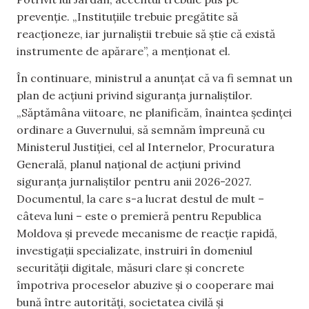
prevenție. „Instituțiile trebuie pregătite să
reacționeze, iar jurnaliștii trebuie să știe că există
instrumente de apărare”, a menționat el.
În continuare, ministrul a anunțat că va fi semnat un
plan de acțiuni privind siguranța jurnaliștilor.
„Săptămâna viitoare, ne planificăm, înaintea ședinței
ordinare a Guvernului, să semnăm împreună cu
Ministerul Justiției, cel al Internelor, Procuratura
Generală, planul național de acțiuni privind
siguranța jurnaliștilor pentru anii 2026-2027.
Documentul, la care s-a lucrat destul de mult –
câteva luni – este o premieră pentru Republica
Moldova și prevede mecanisme de reacție rapidă,
investigații specializate, instruiri în domeniul
securității digitale, măsuri clare și concrete
împotriva proceselor abuzive și o cooperare mai
bună între autorități, societatea civilă și