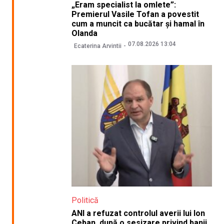
„Eram specialist la omlete”:
Premierul Vasile Tofan a povestit
cum a muncit ca bucătar și hamal în
Olanda
07.08.2026 13:04
Ecaterina Arvintii
Politică
ANI a refuzat controlul averii lui Ion
Ceban, după o sesizare privind banii