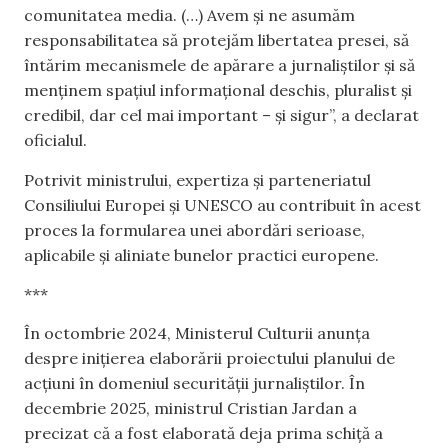
comunitatea media. (…) Avem și ne asumăm
responsabilitatea să protejăm libertatea presei, să
întărim mecanismele de apărare a jurnaliștilor și să
menținem spațiul informațional deschis, pluralist și
credibil, dar cel mai important – și sigur”, a declarat
oficialul.
Potrivit ministrului, expertiza și parteneriatul
Consiliului Europei și UNESCO au contribuit în acest
proces la formularea unei abordări serioase,
aplicabile și aliniate bunelor practici europene.
***
În octombrie 2024, Ministerul Culturii anunța
despre inițierea elaborării proiectului planului de
acțiuni în domeniul securității jurnaliștilor. În
decembrie 2025, ministrul Cristian Jardan a
precizat că a fost elaborată deja prima schiță a