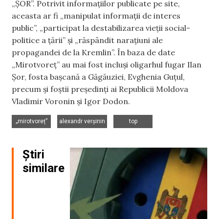
„ȘOR”. Potrivit informațiilor publicate pe site,
aceasta ar fi „manipulat informații de interes
public”, „participat la destabilizarea vieții social-
politice a țării” și „răspândit narațiuni ale
propagandei de la Kremlin”. În baza de date
„Mirotvoreț” au mai fost incluși oligarhul fugar Ilan
Șor, fosta bașcană a Găgăuziei, Evghenia Guțul,
precum și foștii președinți ai Republicii Moldova
Vladimir Voronin și Igor Dodon.
,
,
„mirotvoreț”
alexandr verșinin
top
Știri
similare