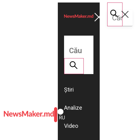
Știri
Analize
ROMÂNĂ
RU
Video