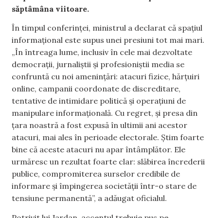
săptâmâna viitoare.
În timpul conferinței, ministrul a declarat că spațiul
informațional este supus unei presiuni tot mai mari.
„În întreaga lume, inclusiv în cele mai dezvoltate
democrații, jurnaliștii și profesioniștii media se
confruntă cu noi amenințări: atacuri fizice, hărțuiri
online, campanii coordonate de discreditare,
tentative de intimidare politică și operațiuni de
manipulare informațională. Cu regret, și presa din
țara noastră a fost expusă în ultimii ani acestor
atacuri, mai ales în perioade electorale. Știm foarte
bine că aceste atacuri nu apar întâmplător. Ele
urmăresc un rezultat foarte clar: slăbirea încrederii
publice, compromiterea surselor credibile de
informare și împingerea societății într-o stare de
tensiune permanentă”, a adăugat oficialul.
Potrivit lui Jardan, accentul trebuie pus pe