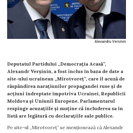
Alexandru Versinin
Deputatul Partidului „Democrația Acasă”,
Alexandr Verșinin, a fost inclus în baza de date a
site-ului ucrainean „Mirotvoreț”, care îl acuză de
răspândirea narațiunilor propagandei ruse și de
acțiuni îndreptate împotriva Ucrainei, Republicii
Moldova și Uniunii Europene. Parlamentarul
respinge acuzațiile și susține că includerea sa în
listă are legătură cu declarațiile sale publice.
Pe site-ul „Mirotvoreț” se menționează că Alexandr