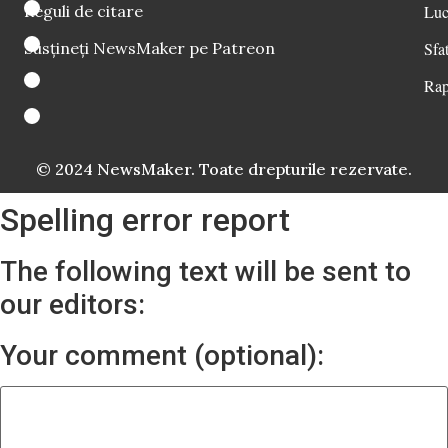
Reguli de citare
Luc
Susțineți NewsMaker pe Patreon
Sfat
Rap
© 2024 NewsMaker. Toate drepturile rezervate.
Spelling error report
The following text will be sent to
our editors:
Your comment (optional):