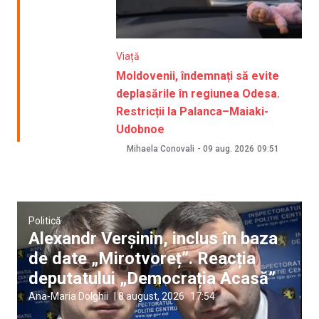
Viață
Moldovenii, îndemnați să evite
deplasările în regiunea Odesa.
Restricții la Palanca–Maiaki-
Udobnoe
Mihaela Conovali
-
09 aug. 2026
09:51
Politică
Alexandr Verșinin, inclus în baza
de date „Mirotvoreț”. Reacția
deputatului „Democrația Acasă”
Ana-Maria Dolghii
|
8 august, 2026
17:54