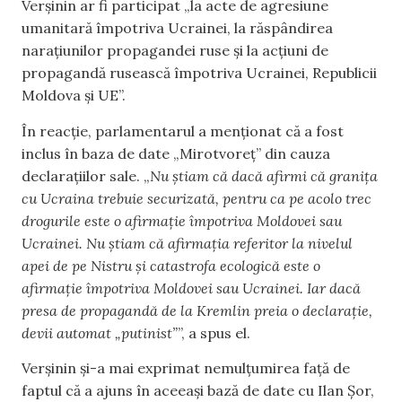
Verșinin ar fi participat „la acte de agresiune
umanitară împotriva Ucrainei, la răspândirea
narațiunilor propagandei ruse și la acțiuni de
propagandă rusească împotriva Ucrainei, Republicii
Moldova și UE”.
În reacție, parlamentarul a menționat că a fost
inclus în baza de date „Mirotvoreț” din cauza
declarațiilor sale. „
Nu știam că dacă afirmi că granița
cu Ucraina trebuie securizată, pentru ca pe acolo trec
drogurile este o afirmație împotriva Moldovei sau
Ucrainei. Nu știam că afirmația referitor la nivelul
apei de pe Nistru și catastrofa ecologică este o
afirmație împotriva Moldovei sau Ucrainei. Iar dacă
presa de propagandă de la Kremlin preia o declarație,
devii automat „putinist”
”, a spus el.
Verșinin și-a mai exprimat nemulțumirea față de
faptul că a ajuns în aceeași bază de date cu Ilan Șor,