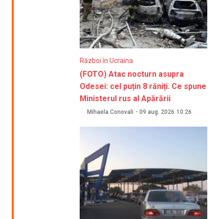
Război în Ucraina
(FOTO) Atac nocturn asupra
Odesei: cel puțin 8 răniți. Ce spune
Ministerul rus al Apărării
Mihaela Conovali
-
09 aug. 2026
10:26