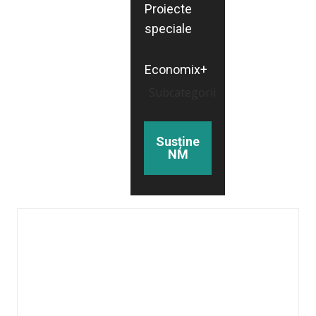
Proiecte
speciale
Economix+
Subcategorii
Susține
NM