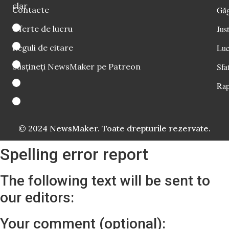
clar
Contacte
Găg
Oferte de lucru
Just
Reguli de citare
Luc
Susțineți NewsMaker pe Patreon
Sfat
Rap
© 2024 NewsMaker. Toate drepturile rezervate.
Spelling error report
The following text will be sent to
our editors:
Your comment (optional):