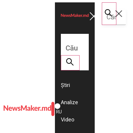
Știri
Analize
ROMÂNĂ
RU
Video