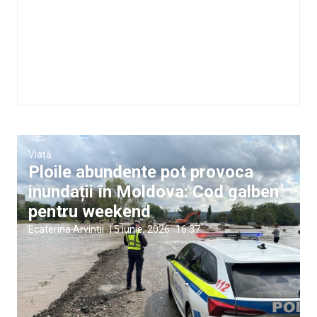
Viață
Ploile abundente pot provoca
inundații în Moldova: Cod galben
pentru weekend
Ecaterina Arvintii
|
5 iunie, 2026
16:37