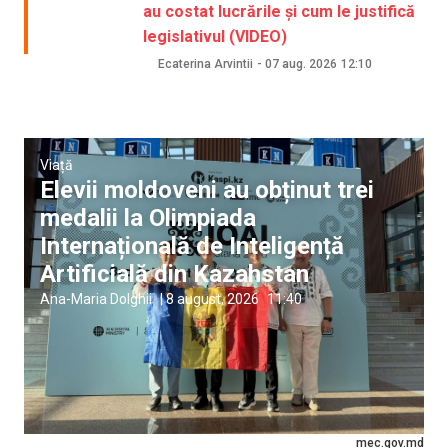
au costat lucrările și cum le justifică
legislativul (VIDEO)
Ecaterina Arvintii
-
07 aug. 2026
12:10
Viață
Elevii moldoveni au obținut trei
medalii la Olimpiada
Internațională de Inteligență
Artificială din Kazahstan
Ana-Maria Dolghii
|
8 august, 2026
11:40
mec.gov.md