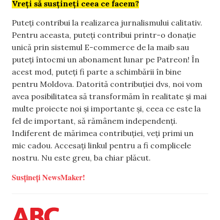
Vreți să susțineți ceea ce facem?
Puteți contribui la realizarea jurnalismului calitativ.
Pentru aceasta, puteți contribui printr-o donație
unică prin sistemul E-commerce de la maib sau
puteți întocmi un abonament lunar pe Patreon! În
acest mod, puteți fi parte a schimbării în bine
pentru Moldova. Datorită contribuției dvs, noi vom
avea posibilitatea să transformăm în realitate și mai
multe proiecte noi și importante și, ceea ce este la
fel de important, să rămânem independenți.
Indiferent de mărimea contribuției, veți primi un
mic cadou. Accesați linkul pentru a fi complicele
nostru. Nu este greu, ba chiar plăcut.
Susțineți NewsMaker!