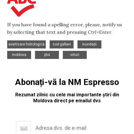
If you have found a spelling error, please, notify us
by selecting that text and pressing
Ctrl+Enter
.
,
,
,
avertizare hidrologică
cod galben
inundații
,
,
moldova
ploi
viituri
Abonați-vă la NM Espresso
Rezumat zilnic cu cele mai importante știri din
Moldova direct pe emailul dvs