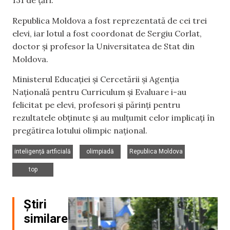
131 de țări.
Republica Moldova a fost reprezentată de cei trei
elevi, iar lotul a fost coordonat de Sergiu Corlat,
doctor și profesor la Universitatea de Stat din
Moldova.
Ministerul Educației și Cercetării și Agenția
Națională pentru Curriculum și Evaluare i-au
felicitat pe elevi, profesori și părinți pentru
rezultatele obținute și au mulțumit celor implicați în
pregătirea lotului olimpic național.
,
,
,
inteligență artficială
olimpiadă
Republica Moldova
top
Știri
similare