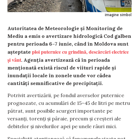
imagine simbol
Autoritatea de Meteorologie și Monitoring de
Mediu a emis o avertizare hidrologică Cod galben
pentru perioada 6–7 iunie, când în Moldova sunt
ploi puternice cu grindină, descărcări electrice
așteptate
și vânt
. Agenția avertizează că în perioada
menționată există riscul de viituri rapide și
inundații locale în zonele unde vor cădea
cantități semnificative de precipitații.
Potrivit avertizării, pe fondul averselor puternice
prognozate, cu acumulări de 15–45 de litri pe metru
pătrat, sunt posibile scurgeri importante pe
versanți, torenți și pâraie, precum și creșteri ale
debitelor și nivelurilor apei pe unele râuri mici.
Specialiștii atenționează că fenomenele vizate pot