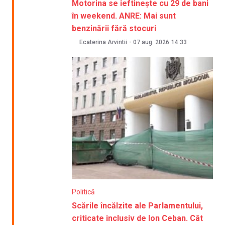
Motorina se ieftinește cu 29 de bani
în weekend. ANRE: Mai sunt
benzinării fără stocuri
Ecaterina Arvintii
-
07 aug. 2026
14:33
Politică
Scările încălzite ale Parlamentului,
criticate inclusiv de Ion Ceban. Cât