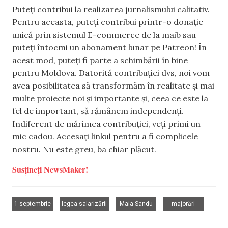
Puteți contribui la realizarea jurnalismului calitativ.
Pentru aceasta, puteți contribui printr-o donație
unică prin sistemul E-commerce de la maib sau
puteți întocmi un abonament lunar pe Patreon! În
acest mod, puteți fi parte a schimbării în bine
pentru Moldova. Datorită contribuției dvs, noi vom
avea posibilitatea să transformăm în realitate și mai
multe proiecte noi și importante și, ceea ce este la
fel de important, să rămânem independenți.
Indiferent de mărimea contribuției, veți primi un
mic cadou. Accesați linkul pentru a fi complicele
nostru. Nu este greu, ba chiar plăcut.
Susțineți NewsMaker!
,
,
,
1 septembrie
legea salarizării
Maia Sandu
majorări