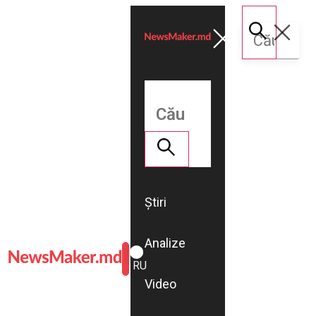
Știri
Analize
ROMÂNĂ
RU
Video