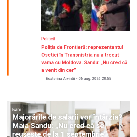
Politică
Poliția de Frontieră: reprezentantul
Osetiei în Transnistria nu a trecut
vama cu Moldova. Sandu: „Nu cred că
a venit din cer”
Ecaterina Arvintii
-
06 aug. 2026
20:55
Bani
Majorările de salarii vor întârzia?
Maia Sandu: „Nu cred că se
reușește de la 1 septembrie”