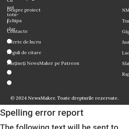
noi
Despre proiect
NM 
totu-
Echipa
Tra
i
clar
Contacte
Găg
Oferte de lucru
Just
Reguli de citare
Luc
Susțineți NewsMaker pe Patreon
Sfat
Rap
© 2024 NewsMaker. Toate drepturile rezervate.
Spelling error report
The following text will be sent to