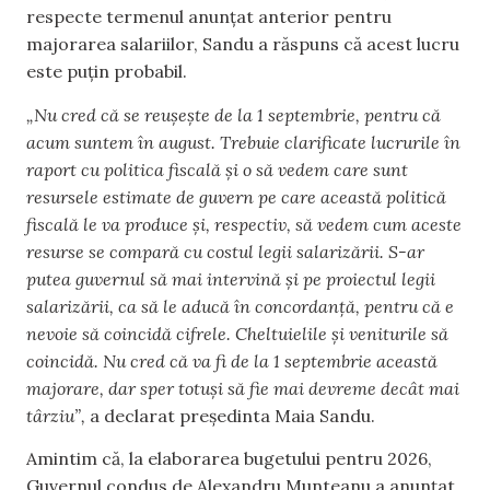
respecte termenul anunțat anterior pentru
majorarea salariilor, Sandu a răspuns că acest lucru
este puțin probabil.
„Nu cred că se reușește de la 1 septembrie, pentru că
acum suntem în august. Trebuie clarificate lucrurile în
raport cu politica fiscală și o să vedem care sunt
resursele estimate de guvern pe care această politică
fiscală le va produce și, respectiv, să vedem cum aceste
resurse se compară cu costul legii salarizării. S-ar
putea guvernul să mai intervină și pe proiectul legii
salarizării, ca să le aducă în concordanță, pentru că e
nevoie să coincidă cifrele. Cheltuielile și veniturile să
coincidă. Nu cred că va fi de la 1 septembrie această
majorare, dar sper totuși să fie mai devreme decât mai
târziu”,
a declarat președinta Maia Sandu.
Amintim că, la elaborarea bugetului pentru 2026,
Guvernul condus de Alexandru Munteanu a anunțat