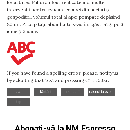
localitatea Puhoi au fost realizate mai multe
intervenții pentru evacuarea apei din beciuri și
gospodării, volumul total al apei pompate depășind
80 m³. Precipitații abundente s-au înregistrat și pe 6
iunie și 3 iunie.
If you have found a spelling error, please, notify us
by selecting that text and pressing
Ctrl+Enter
.
,
,
,
,
apă
fântâni
inundații
raionul ialoveni
top
Abonați-vă la NM Espresso