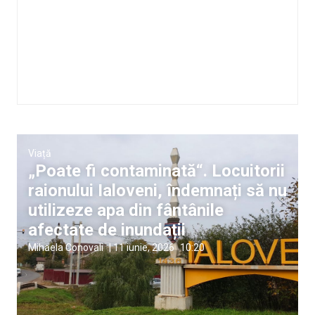
Viață
„Poate fi contaminată“. Locuitorii
raionului Ialoveni, îndemnați să nu
utilizeze apa din fântânile
afectate de inundații
Mihaela Conovali
|
11 iunie, 2026
10:20