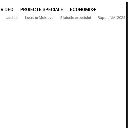
VIDEO
PROIECTE SPECIALE
ECONOMIX+
Justiție
Lucru în Moldova
Sfaturile expertului
Raport NM ‘2025