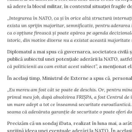
să adere la blocul militar, în contextul situației fragile
„
Integrarea în NATO, ca și în orice altă structură internaț
exista un sprijin majoritar, semnificativ, pentru aderarea
ca o opțiune firească și poate apărea pe agenda decizională
istoric, din motive diverse nu a existat această majoritate
Diplomatul a mai spus că guvernarea, societatea civilă 
publică subiectul unei potențiale aderării la NATO, astfel
că politicienii au cam evitat acest subiect
”, a menționat el
În același timp, Ministrul de Externe a spus că, persona
„
Eu mereu am fost cât se poate de deschis. Or, pentru mine
primul meu job, după absolvirea FRIȘPA, a fost Centrul de
un mare adept a tot ce înseamnă securitate euroatlantică. N
seama că adevărata garanție de securitate o poate oferi d
Precizăm că un sondaj iData, realizat în luna mai, a ară
sprijină ideea unei eventuale aderări la NATO. În acelaș