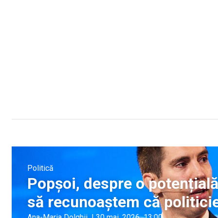
Politică
Popșoi, despre o potențial
să recunoaștem că politicie
Ana-Maria Dolghii
|
30 mai, 2026
13:00