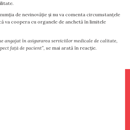
litate.
zumția de nevinovăție și nu va comenta circumstanțele
e că va coopera cu organele de anchetă în limitele
e angajat în asigurarea serviciilor medicale de calitate,
pect față de pacient”,
se mai arată în reacție.