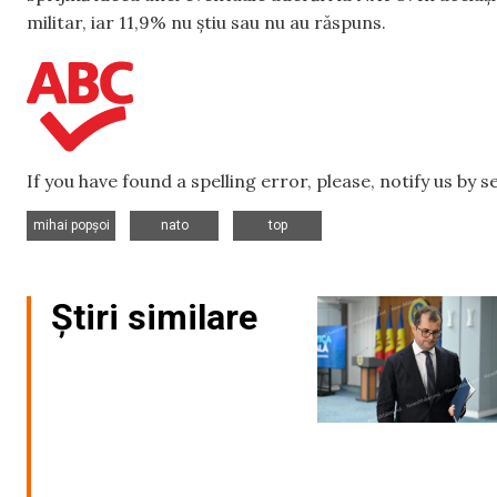
militar, iar 11,9% nu știu sau nu au răspuns.
If you have found a spelling error, please, notify us by 
,
,
mihai popșoi
nato
top
Știri similare