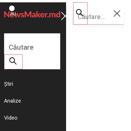
ROMÂNĂ
Susține
RU
NM
Știri
Analize
Video