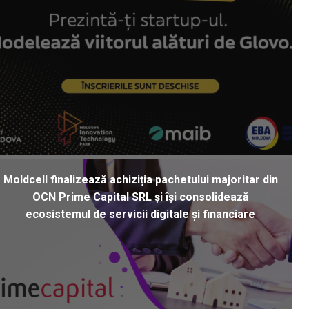
Moldcell finalizează achiziția pachetului majoritar din
OCN Prime Capital SRL și își consolidează
ecosistemul de servicii digitale și financiare