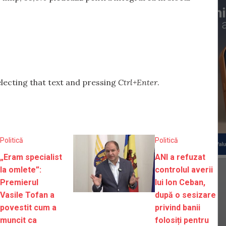
selecting that text and pressing
Ctrl+Enter
.
Politică
Politică
„Eram specialist
ANI a refuzat
la omlete”:
controlul averii
Premierul
lui Ion Ceban,
Vasile Tofan a
după o sesizare
povestit cum a
privind banii
muncit ca
folosiți pentru