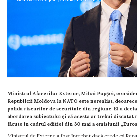
Ministrul Afacerilor Externe, Mihai Popșoi, consideră
Republicii Moldova la NATO este nerealist, deoarece 
pofida riscurilor de securitate din regiune. El a decla
abordarea subiectului și că acesta ar trebui discutat m
făcute în cadrul ediției din 30 mai a emisiunii „Euro
Ministrul de Externe a fost întrebat dacă crede că Rep