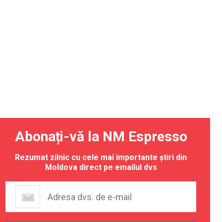
Abonați-vă la NM Espresso
Rezumat zilnic cu cele mai importante știri din
Moldova direct pe emailul dvs