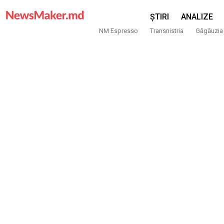
ȘTIRI
ANALIZE
NM Espresso
Transnistria
Găgăuzia