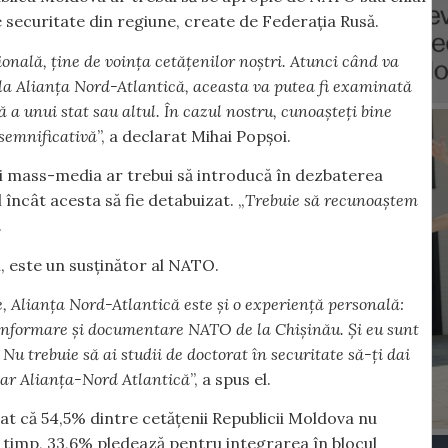
 de securitate din regiune, create de Federația Rusă.
ională, ține de voința cetățenilor noștri. Atunci când va
 la Alianța Nord-Atlantică, aceasta va putea fi examinată
 a unui stat sau altul. În cazul nostru, cunoașteți bine
 semnificativă
”, a declarat Mihai Popșoi.
și mass-media ar trebui să introducă în dezbaterea
 încât acesta să fie detabuizat. „
Trebuie să recunoaștem
.
l, este un susținător al NATO.
, Alianța Nord-Atlantică este și o experiență personală:
 informare și documentare NATO de la Chișinău. Și eu sunt
u trebuie să ai studii de doctorat în securitate să-ți dai
oar Alianța-Nord Atlantică
”, a spus el.
tat că 54,5% dintre cetățenii Republicii Moldova nu
i timp, 33,6% pledează pentru integrarea în blocul