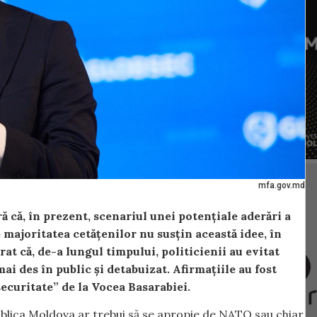
mfa.gov.md
 că, în prezent, scenariul unei potențiale aderări a
majoritatea cetățenilor nu susțin această idee, în
rat că, de-a lungul timpului, politicienii au evitat
ai des în public și detabuizat. Afirmațiile au fost
securitate” de la Vocea Basarabiei.
ublica Moldova ar trebui să se apropie de NATO sau chiar