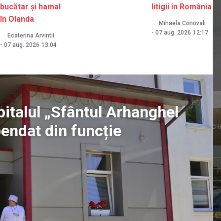
bucătar și hamal
litigii în România
în Olanda
Mihaela Conovali
-
07 aug. 2026
12:17
Ecaterina Arvintii
-
07 aug. 2026
13:04
pitalul „Sfântul Arhanghel
pendat din funcție