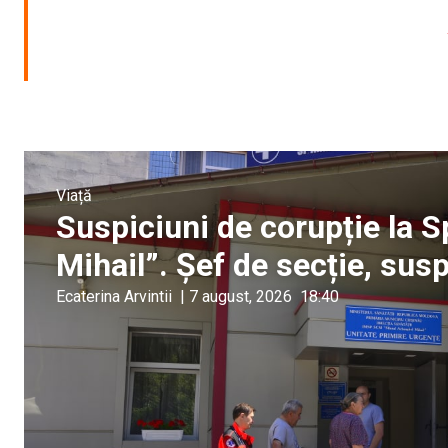
Viață
Suspiciuni de corupție la S
Mihail”. Șef de secție, sus
Ecaterina Arvintii
|
7 august, 2026
18:40