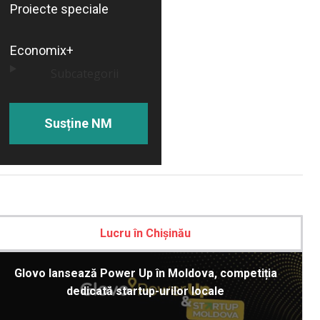
Proiecte speciale
Economix+
Subcategorii
Susține NM
Lucru în Chișinău
Glovo lansează Power Up în Moldova, competiția
dedicată startup-urilor locale