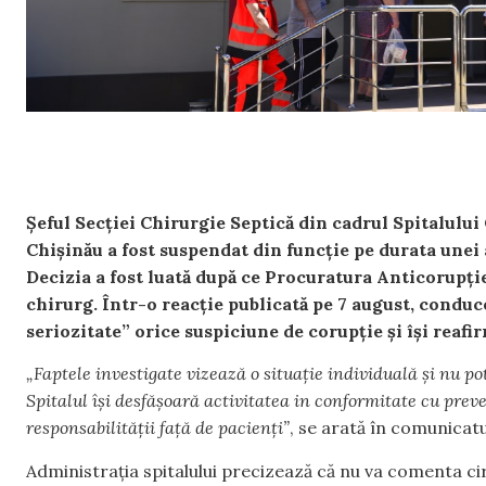
Șeful Secției Chirurgie Septică din cadrul Spitalulu
Chișinău a fost suspendat din funcție pe durata unei 
Decizia a fost luată după ce Procuratura Anticorupție
chirurg. Într-o reacție publicată pe 7 august, conduc
seriozitate” orice suspiciune de corupție și își reafir
„Faptele investigate vizează o situație individuală și nu pot 
Spitalul își desfășoară activitatea in conformitate cu preved
responsabilității față de pacienți”
, se arată în comunicatul
Administrația spitalului precizează că nu va comenta ci