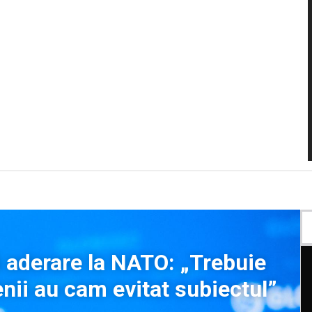
ă aderare la NATO: „Trebuie
nii au cam evitat subiectul”