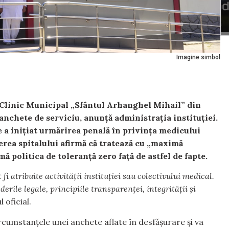
Imagine simbol
i Clinic Municipal „Sfântul Arhanghel Mihail” din
anchete de serviciu, anunță administrația instituției.
 a inițiat urmărirea penală în privința medicului
erea spitalului afirmă că tratează cu „maximă
mă politica de toleranță zero față de astfel de fapte.
fi atribuite activității instituției sau colectivului medical.
erile legale, principiile transparenței, integrității și
 oficial.
rcumstanțele unei anchete aflate în desfășurare și va