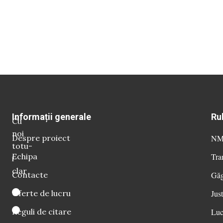
Informații generale
Ru
Cu
noi
Despre proiect
NM 
totu-
Echipa
Tra
i
clar
Contacte
Găg
Oferte de lucru
Just
Reguli de citare
Luc