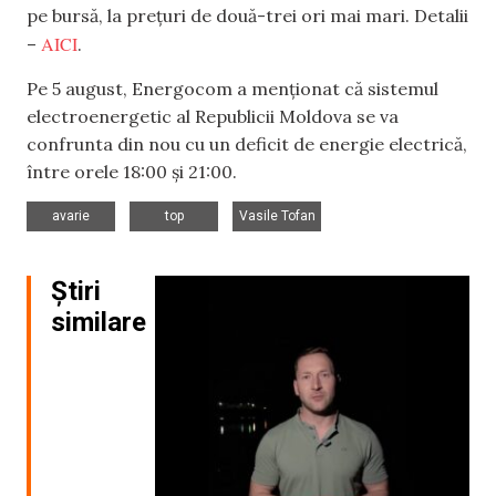
pe bursă, la prețuri de două-trei ori mai mari. Detalii
AICI
–
.
Pe 5 august, Energocom a menționat că sistemul
electroenergetic al Republicii Moldova se va
confrunta din nou cu un deficit de energie electrică,
între orele 18:00 și 21:00.
,
,
avarie
top
Vasile Tofan
Știri
similare