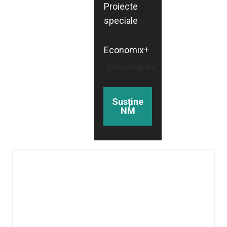
Proiecte
speciale
Economix+
Subcategorii
Susține
NM