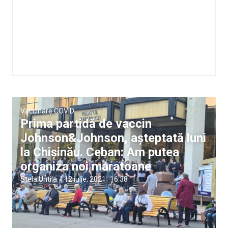
Vaccinare COVID
Prima partidă de vaccin
Johnson&Johnson, așteptată luni
la Chișinău. Ceban: Am putea
organiza noi maratoane
Stela Untila
|
12 iulie, 2021
16:38