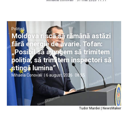
Politică
Moldova riscă să rămână astăzi
fără energie de avarie. Tofan:
„Posibil să ajungem să trimitem
poliția, să trimitem inspectori să
stingă lumina”
Mihaela Conovali
|
6 august, 2026
08:55
Tudor Mardei | NewsMaker