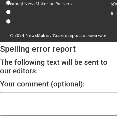
Susțineți NewsMaker pe Patreon
Sfat
Rap
© 2024 NewsMaker. Toate drepturile rezervate.
Spelling error report
The following text will be sent to
our editors:
Your comment (optional):