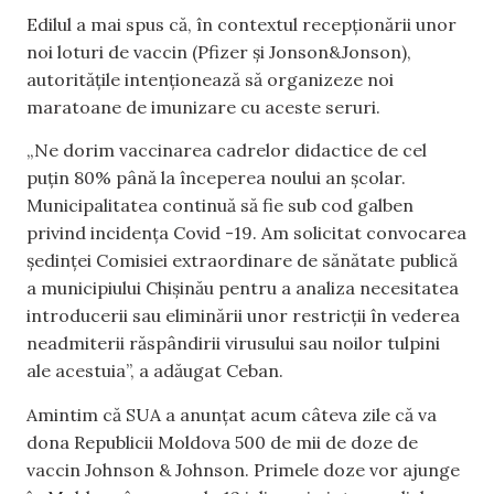
Edilul a mai spus că, în contextul recepționării unor
noi loturi de vaccin (Pfizer și Jonson&Jonson),
autoritățile intenționează să organizeze noi
maratoane de imunizare cu aceste seruri.
„Ne dorim vaccinarea cadrelor didactice de cel
puțin 80% până la începerea noului an școlar.
Municipalitatea continuă să fie sub cod galben
privind incidența Covid -19. Am solicitat convocarea
ședinței Comisiei extraordinare de sănătate publică
a municipiului Chișinău pentru a analiza necesitatea
introducerii sau eliminării unor restricții în vederea
neadmiterii răspândirii virusului sau noilor tulpini
ale acestuia”, a adăugat Ceban.
Amintim că SUA a anunțat acum câteva zile că va
dona Republicii Moldova 500 de mii de doze de
vaccin Johnson & Johnson. Primele doze vor ajunge