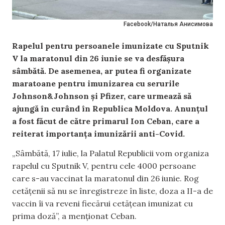
Facebook/Наталья Анисимова
Rapelul pentru persoanele imunizate cu Sputnik
V la maratonul din 26 iunie se va desfășura
sâmbătă. De asemenea, ar putea fi organizate
maratoane pentru imunizarea cu serurile
Johnson&Johnson și Pfizer, care urmează să
ajungă în curând în Republica Moldova. Anunțul
a fost făcut de către primarul Ion Ceban, care a
reiterat importanța imunizării anti-Covid.
„Sâmbătă, 17 iulie, la Palatul Republicii vom organiza
rapelul cu Sputnik V, pentru cele 4000 persoane
care s-au vaccinat la maratonul din 26 iunie. Rog
cetățenii să nu se înregistreze în liste, doza a II-a de
vaccin îi va reveni fiecărui cetățean imunizat cu
prima doză”, a menționat Ceban.