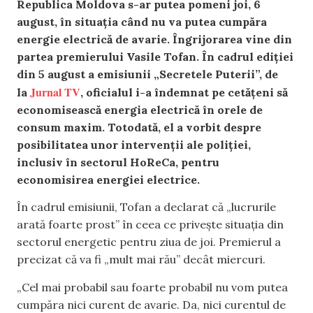
Republica Moldova s-ar putea pomeni joi, 6
august, în situația când nu va putea cumpăra
energie electrică de avarie. Îngrijorarea vine din
partea premierului Vasile Tofan. În cadrul ediției
din 5 august a emisiunii „Secretele Puterii”, de
Jurnal TV
la
, oficialul i-a îndemnat pe cetățeni să
economisească energia electrică în orele de
consum maxim. Totodată, el a vorbit despre
posibilitatea unor intervenții ale poliției,
inclusiv în sectorul HoReCa, pentru
economisirea energiei electrice.
În cadrul emisiunii, Tofan a declarat că „lucrurile
arată foarte prost” în ceea ce privește situația din
sectorul energetic pentru ziua de joi. Premierul a
precizat că va fi „mult mai rău” decât miercuri.
„Cel mai probabil sau foarte probabil nu vom putea
cumpăra nici curent de avarie. Da, nici curentul de