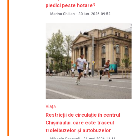
piedici peste hotare?
Marina Ghilien
-
30 iun. 2026
09:52
Viață
Restricții de circulație în centrul
Chișinăului: care este traseul
troleibuzelor și autobuzelor
Mihaela Conovali
-
31 mai 2026
11:11