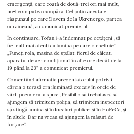
emergență, care costă de două-trei ori mai mult,
nu-l vom putea cumpăra. Cel puțin acesta e
răspunsul pe care îl avem de la Ukrenergo, partea
ucraineană, a comunicat premierul.
În continuare, Tofan i-a îndemnat pe cetățeni „să
fie mult mai atenți cu lumina pe care o cheltuie”.
„Puneți rola, mașina de spălat, fierul de călcat,
aparatul de aer condiționat în alte ore decât de la
19 până la 23”, a comunicat premierul.
Comentând afirmația prezentatorului potrivit
căreia o terasă era iluminată excesiv în orele de
vârf, premierul a spus: „Posibil o să trebuiască să
ajungem să trimitem poliția, să trimitem inspectori
să stingă lumina și în localuri publice, și în HoReCa, și
în altele. Dar nu vreau să ajungem la măsuri de
forțare”.