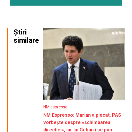
Știri
similare
NM espresso
NM Espresso: Marian a plecat, PAS
vorbește despre «schimbarea
direcției», iar lui Ceban i se pun