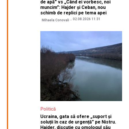
de apă” vs „Când ei vorbesc, noi
muncim”: Hajder și Ceban, nou
schimb de replici pe tema apei
02.08.2026 11:31
Mihaela Conovali
Politică
Ucraina, gata să ofere „suport și
soluții în caz de urgență” pe Nistru.
Hajder, discuție cu omologul său