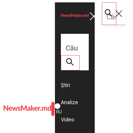
Știri
Analize
ROMÂNĂ
RU
Video