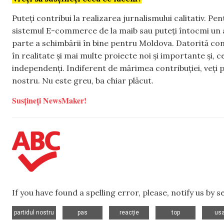
Puteți contribui la realizarea jurnalismului calitativ. Pe
sistemul E-commerce de la maib sau puteți întocmi un 
parte a schimbării în bine pentru Moldova. Datorită con
în realitate și mai multe proiecte noi și importante și,
independenți. Indiferent de mărimea contribuției, veți p
nostru. Nu este greu, ba chiar plăcut.
Susțineți NewsMaker!
If you have found a spelling error, please, notify us by 
,
,
,
,
partidul nostru
pas
reacție
top
usa