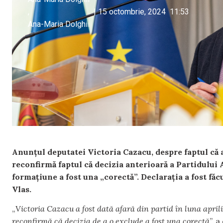
,
|
15 octombrie, 2024
11:53
Ana-Maria Dolghii
Anunțul deputatei Victoria Cazacu, despre faptul că 
reconfirmă faptul că decizia anterioară a Partidului 
formațiune a fost una „corectă”. Declarația a fost f
Vlas.
„
Victoria Cazacu a fost dată afară din partid în luna apri
reconfirmă că decizia de a o exclude a fost una corectă
”, 