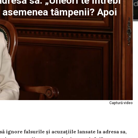
dresa sa: „Uneori te întrebi
ți asemenea tâmpenii? Apoi
Captură video
 ignore falsurile și acuzațiile lansate la adresa sa,