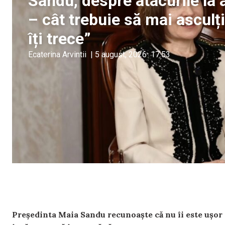
Sandu, despre atacurile la a
– cât trebuie să mai ascul
îți trece”
Ecaterina Arvintii
|
5 august, 2026
17:53
Președinta Maia Sandu recunoaște că nu îi este ușor să