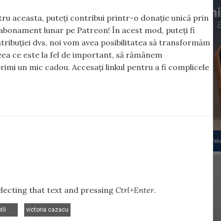
ntru aceasta, puteți contribui printr-o donație unică prin
abonament lunar pe Patreon! În acest mod, puteți fi
tribuției dvs, noi vom avea posibilitatea să transformăm
 ceea ce este la fel de important, să rămânem
rimi un mic cadou. Accesați linkul pentru a fi complicele
selecting that text and pressing
Ctrl+Enter
.
,
tîi
victoria cazacu