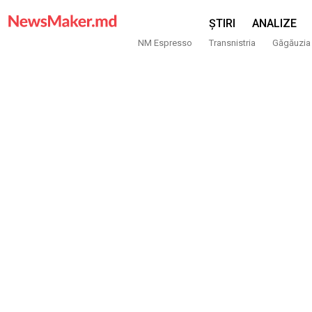
ȘTIRI
ANALIZE
NM Espresso
Transnistria
Găgăuzia