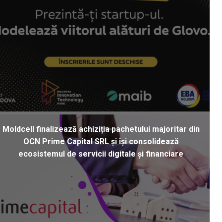
Moldcell finalizează achiziția pachetului majoritar din
OCN Prime Capital SRL și își consolidează
ecosistemul de servicii digitale și financiare