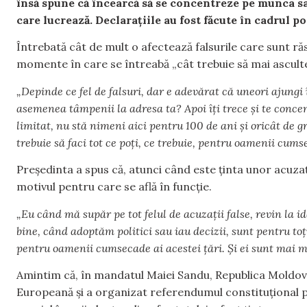
însă spune că încearcă să se concentreze pe munca sa
care lucrează. Declarațiile au fost făcute în cadrul po
Întrebată cât de mult o afectează falsurile care sunt ră
momente în care se întreabă „cât trebuie să mai ascul
„Depinde ce fel de falsuri, dar e adevărat că uneori ajungi î
asemenea tâmpenii la adresa ta? Apoi îți trece și te concen
limitat, nu stă nimeni aici pentru 100 de ani și oricât de gr
trebuie să faci tot ce poți, ce trebuie, pentru oamenii cums
Președinta a spus că, atunci când este ținta unor acuzați
motivul pentru care se află în funcție.
„Eu când mă supăr pe tot felul de acuzații false, revin la i
bine, când adoptăm politici sau iau decizii, sunt pentru t
pentru oamenii cumsecade ai acestei țări. Și ei sunt mai m
Amintim că, în mandatul Maiei Sandu, Republica Moldov
Europeană și a organizat referendumul constituțional p