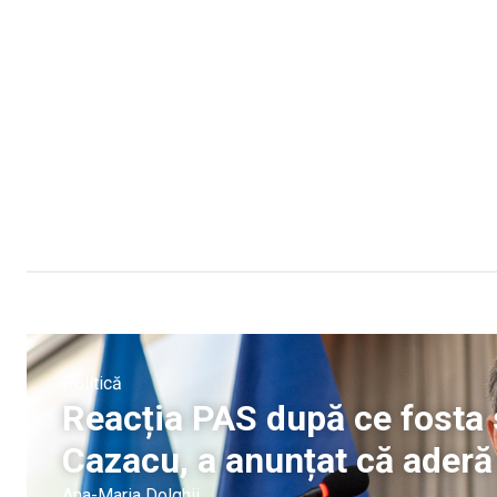
Politică
Reacția PAS după ce fosta
Cazacu, a anunțat că aderă l
Ana-Maria Dolghii