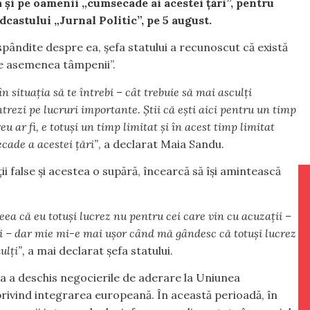
 și pe oamenii „cumsecade ai acestei țări”, pentru
dcastului „Jurnal Politic”, pe 5 august.
spândite despre ea, șefa statului a recunoscut că există
te asemenea tâmpenii”.
n situația să te întrebi – cât trebuie să mai asculți
trezi pe lucruri importante. Știi că ești aici pentru un timp
eu ar fi, e totuși un timp limitat și în acest timp limitat
ecade a acestei țări”
, a declarat Maia Sandu.
i false și acestea o supără, încearcă să își amintească
deea că eu totuși lucrez nu pentru cei care vin cu acuzații –
oți – dar mie mi-e mai ușor când mă gândesc că totuși lucrez
ulți”,
a mai declarat șefa statului.
a a deschis negocierile de aderare la Uniunea
rivind integrarea europeană. În această perioadă, în