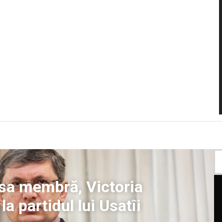
 sa membră, Victoria
a partidul lui Usatîi