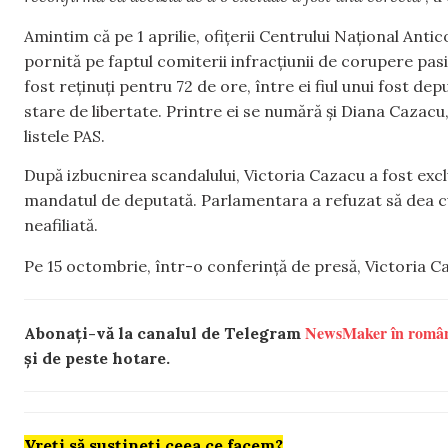
Amintim că pe 1 aprilie, ofițerii Centrului Național Anti
pornită pe faptul comiterii infracțiunii de corupere pasi
fost reținuți pentru 72 de ore, între ei fiul unui fost de
stare de libertate. Printre ei se numără și Diana Cazacu,
listele PAS.
După izbucnirea scandalului, Victoria Cazacu a fost excl
mandatul de deputată. Parlamentara a refuzat să dea c
neafiliată.
Pe 15 octombrie, într-o conferință de presă, Victoria 
NewsMaker în româ
Abonați-vă la canalul de Telegram
și de peste hotare.
Vreți să susțineți ceea ce facem?