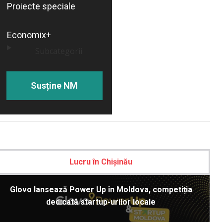
Proiecte speciale
Economix+
Subcategorii
Susține NM
Lucru în Chișinău
Glovo lansează Power Up în Moldova, competiția
dedicată startup-urilor locale