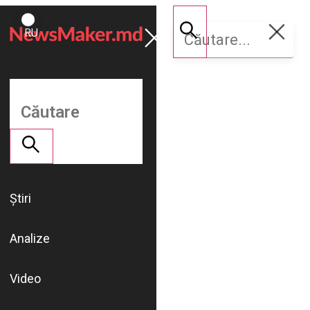
ROMÂNĂ
Susține
RU
NM
Știri
Analize
Video