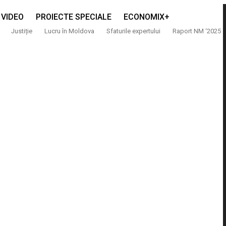
VIDEO
PROIECTE SPECIALE
ECONOMIX+
Justiție
Lucru în Moldova
Sfaturile expertului
Raport NM ‘2025