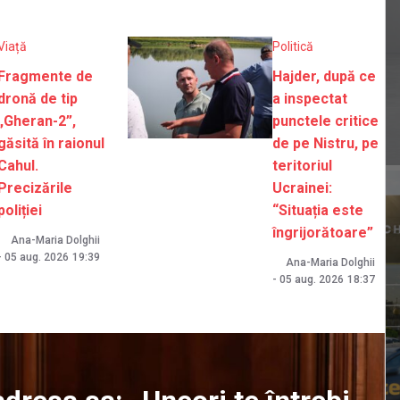
Viață
Politică
Fragmente de
Hajder, după ce
dronă de tip
a inspectat
„Gheran-2”,
punctele critice
găsită în raionul
de pe Nistru, pe
Cahul.
teritoriul
Precizările
Ucrainei:
poliției
“Situația este
îngrijorătoare”
Ana-Maria Dolghii
-
05 aug. 2026
19:39
Ana-Maria Dolghii
-
05 aug. 2026
18:37