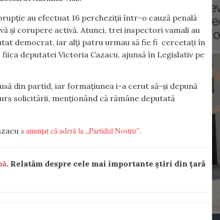
corupție au efectuat 16 percheziții într-o cauză penală
vă şi corupere activă. Atunci, trei inspectori vamali au
putat democrat, iar alți patru urmau să fie fi cercetați în
 fiica deputatei Victoria Cazacu, ajunsă în Legislativ pe
usă din partid, iar formațiunea i-a cerut să-și depună
urs solicitării, menționând că rămâne deputată
a anunțat că aderă la „Partidul Nostru”
Cazacu
.
nă.
Relatăm despre cele mai importante știri din țară