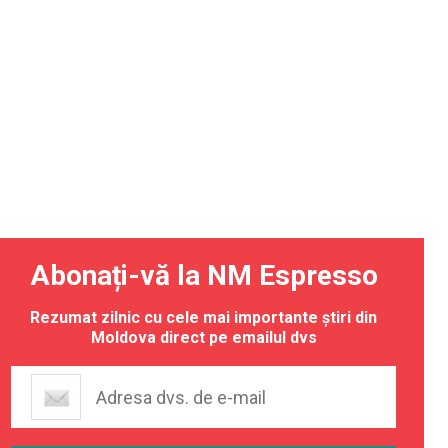
Abonați-vă la NM Espresso
Rezumat zilnic cu cele mai importante știri din
Moldova direct pe emailul dvs