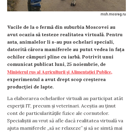
msh.mosreg.ru
Vacile de la o fermă din suburbia Moscovei au
avut ocazia să testeze realitatea virtuală. Pentru
asta, animalelor li s-au pus ochelari speciali,
datorită cărora mamiferele au putut vedea în fața
ochilor câmpuri pline cu iarbă. Potrivit unui
comunicat publicat luni, 25 noiembrie, de
Ministerul rus al Agriculturii și Alimentației Publice,
experimentul a avut drept scop creșterea
producției de lapte.
La elaborarea ochelarilor virtuali au participat atât
experții IT, precum și veterinari. Aceștia au ținut
cont de particularitățile fizice ale cornutelor.
Specialiștii au vrut să afle dacă realitatea virtuală va
ajuta mamiferele „să se relaxeze” și să se simtă mai