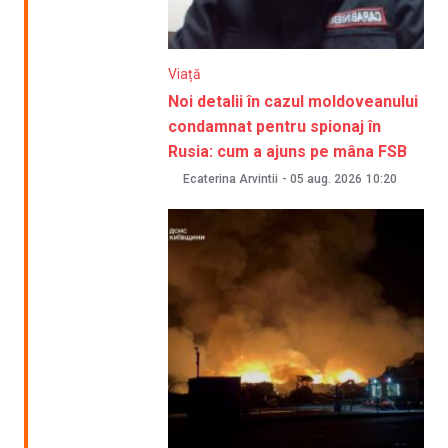
Viață
Noi detalii în cazul moldoveanului
condamnat pentru spionaj în
Rusia: cum a ajuns pe mâna FSB
Ecaterina Arvintii
-
05 aug. 2026
10:20