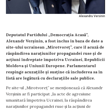
Alexandru Versinin
Deputatul Partidului „Democrația Acasă”,
Alexandr Verșinin, a fost inclus în baza de date a
site-ului ucrainean „Mirotvoreț”, care îl acuză de
răspândirea narațiunilor propagandei ruse și de
acțiuni îndreptate împotriva Ucrainei, Republicii
Moldova și Uniunii Europene. Parlamentarul
respinge acuzațiile și susține că includerea sa în
listă are legătură cu declarațiile sale publice.
Pe site-ul „Mirotvoreț” se menționează că Alexandr
Verșinin ar fi participat „la acte de agresiune
umanitară împotriva Ucrainei, la răspândirea
narațiunilor propagandei ruse și la acțiuni de