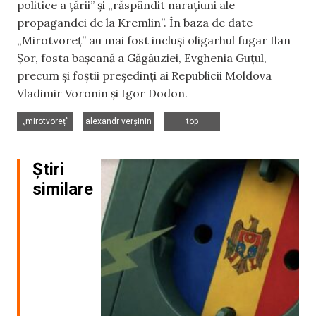
politice a țării” și „răspândit narațiuni ale
propagandei de la Kremlin”. În baza de date
„Mirotvoreț” au mai fost incluși oligarhul fugar Ilan
Șor, fosta bașcană a Găgăuziei, Evghenia Guțul,
precum și foștii președinți ai Republicii Moldova
Vladimir Voronin și Igor Dodon.
,
,
„mirotvoreț”
alexandr verșinin
top
Știri
similare