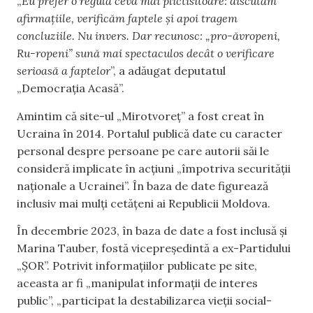
„
Eu prefer o regulă ceva mai plictisitoare: discutăm
afirmațiile, verificăm faptele și apoi tragem
concluziile. Nu invers. Dar recunosc: „pro-ăvropeni,
Ru-ropeni” sună mai spectaculos decât o verificare
serioasă a faptelor
”, a adăugat deputatul
„Democrația Acasă”.
Amintim că site-ul „Mirotvoreț” a fost creat în
Ucraina în 2014. Portalul publică date cu caracter
personal despre persoane pe care autorii săi le
consideră implicate în acțiuni „împotriva securității
naționale a Ucrainei”. În baza de date figurează
inclusiv mai mulți cetățeni ai Republicii Moldova.
În decembrie 2023, în baza de date a fost inclusă și
Marina Tauber, fostă vicepreședintă a ex-Partidului
„ȘOR”. Potrivit informațiilor publicate pe site,
aceasta ar fi „manipulat informații de interes
public”, „participat la destabilizarea vieții social-