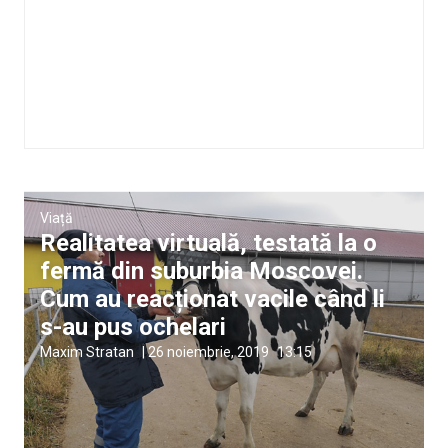
Viață
Realitatea virtuală, testată la o
fermă din suburbia Moscovei.
Cum au reacționat vacile când li
s-au pus ochelari
Maxim Stratan
|
26 noiembrie, 2019
13:15