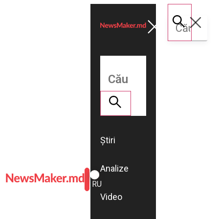
Știri
Analize
ROMÂNĂ
RU
Video