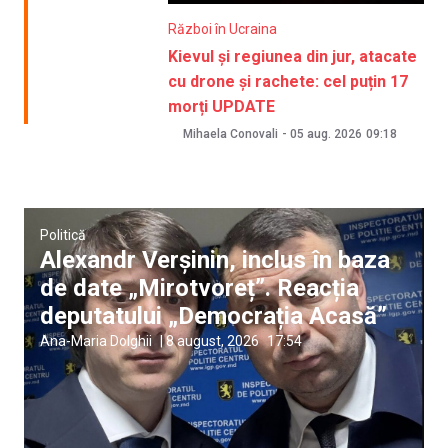
Război în Ucraina
Kievul și regiunea din jur, atacate
cu drone și rachete: cel puțin 17
morți UPDATE
Mihaela Conovali
-
05 aug. 2026
09:18
Politică
Alexandr Verșinin, inclus în baza
de date „Mirotvoreț”. Reacția
deputatului „Democrația Acasă”
Ana-Maria Dolghii
|
8 august, 2026
17:54