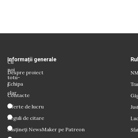
Informații generale
Ru
Cu
noi
Despre proiect
NM 
totu-
Echipa
Tra
i
clar
Contacte
Găg
Oferte de lucru
Just
Reguli de citare
Luc
Susțineți NewsMaker pe Patreon
Sfat