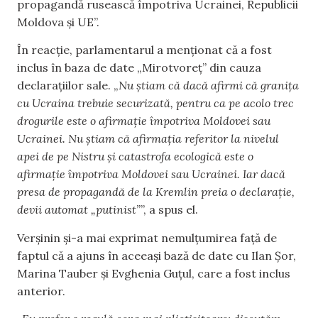
propagandă rusească împotriva Ucrainei, Republicii
Moldova și UE”.
În reacție, parlamentarul a menționat că a fost
inclus în baza de date „Mirotvoreț” din cauza
declarațiilor sale. „
Nu știam că dacă afirmi că granița
cu Ucraina trebuie securizată, pentru ca pe acolo trec
drogurile este o afirmație împotriva Moldovei sau
Ucrainei. Nu știam că afirmația referitor la nivelul
apei de pe Nistru și catastrofa ecologică este o
afirmație împotriva Moldovei sau Ucrainei. Iar dacă
presa de propagandă de la Kremlin preia o declarație,
devii automat „putinist”
”, a spus el.
Verșinin și-a mai exprimat nemulțumirea față de
faptul că a ajuns în aceeași bază de date cu Ilan Șor,
Marina Tauber și Evghenia Guțul, care a fost inclus
anterior.