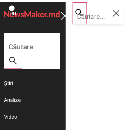
ROMÂNĂ
Susține
RU
NM
Știri
Analize
Video