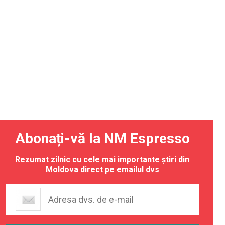
Abonați-vă la NM Espresso
Rezumat zilnic cu cele mai importante știri din
Moldova direct pe emailul dvs