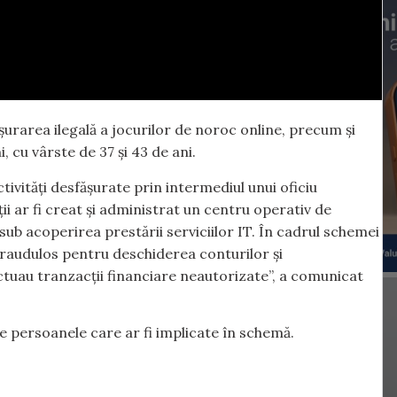
șurarea ilegală a jocurilor de noroc online, precum și
i, cu vârste de 37 și 43 de ani.
tivități desfășurate prin intermediul unui oficiu
ții ar fi creat și administrat un centru operativ de
sub acoperirea prestării serviciilor IT. În cadrul schemei
e fraudulos pentru deschiderea conturilor și
tuau tranzacții financiare neautorizate”, a comunicat
e persoanele care ar fi implicate în schemă.