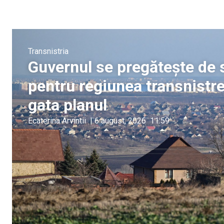
Transnistria
Guvernul se pregătește de s
pentru regiunea transnistre
gata planul
Ecaterina Arvintii
|
6 august, 2026
11:59