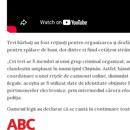
Trei bărbați au fost reținuți pentru organizarea și desfă
pentru spălare de bani, doi dintre ei fiind cetățeni străin
„Cei trei ar fi membri ai unui grup criminal organizat, ac
clandestin amplasat în municipiul Chișinău. Astfel, bănui
coordonare a unei rețele de cazinouri online, disimulat 
ilegale, aceștia ar fi utilizat date de identitate obținut
portmoneelor electronice, prin intermediul cărora efec
poliția.
Oamenii legii au declarat că se caută în continuare toat