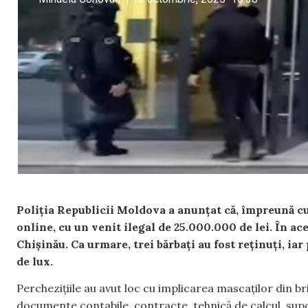
Poliția Republicii Moldova a anunțat că, împreună cu
online, cu un venit ilegal de 25.000.000 de lei. În ac
Chișinău. Ca urmare, trei bărbați au fost reținuți, ia
de lux.
Perchezițiile au avut loc cu implicarea mascaților din br
documente contabile, contracte, tehnică de calcul, supo