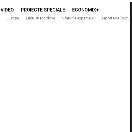
VIDEO
PROIECTE SPECIALE
ECONOMIX+
Justiție
Lucru în Moldova
Sfaturile expertului
Raport NM ‘2025