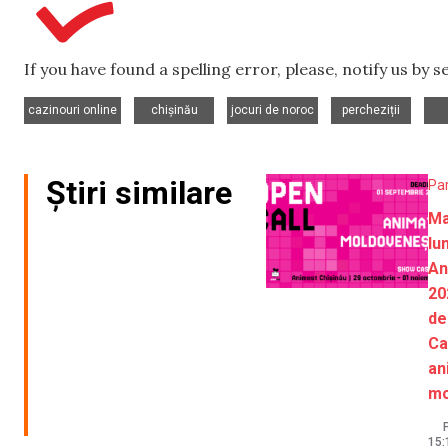
If you have found a spelling error, please, notify us by 
,
,
,
,
cazinouri online
chișinău
jocuri de noroc
percheziții
Știri similare
Pa
Ma
lu
An
20
de
Ca
an
mo
P
15: