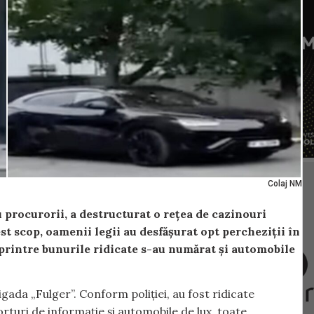
Colaj NM
 procurorii, a destructurat o rețea de cazinouri
est scop, oamenii legii au desfășurat opt percheziții în
r printre bunurile ridicate s-au numărat și automobile
igada „Fulger”. Conform poliției, au fost ridicate
rturi de informație și automobile de lux, toate