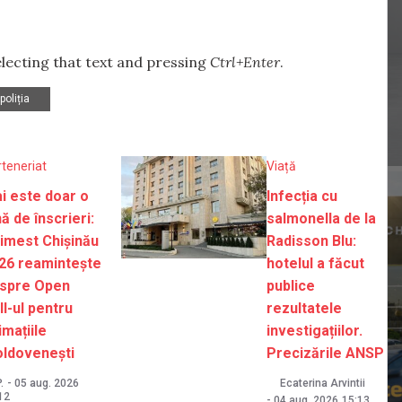
selecting that text and pressing
Ctrl+Enter
.
poliția
rteneriat
Viață
i este doar o
Infecția cu
nă de înscrieri:
salmonella de la
imest Chișinău
Radisson Blu:
26 reamintește
hotelul a făcut
spre Open
publice
ll-ul pentru
rezultatele
imațiile
investigațiilor.
ldovenești
Precizările ANSP
.
-
05 aug. 2026
Ecaterina Arvintii
12
-
04 aug. 2026
15:13