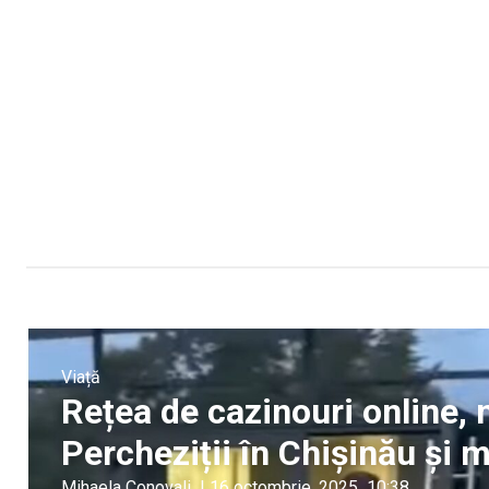
Viață
Rețea de cazinouri online, 
Percheziții în Chișinău și 
Mihaela Conovali
|
16 octombrie, 2025
10:38