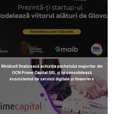
Moldcell finalizează achiziția pachetului majoritar din
OCN Prime Capital SRL și își consolidează
ecosistemul de servicii digitale și financiare