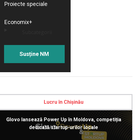
Proiecte speciale
Economix+
Subcategorii
Susține NM
Lucru în Chișinău
Glovo lansează Power Up în Moldova, competiția
dedicată startup-urilor locale