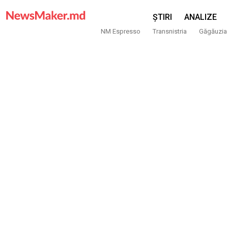
ȘTIRI
ANALIZE
NM Espresso
Transnistria
Găgăuzia