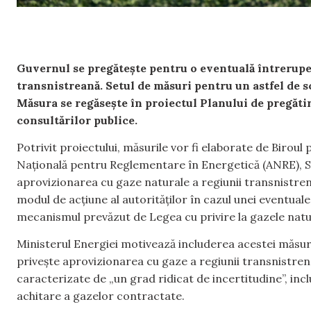
Guvernul se pregătește pentru o eventuală întreruper
transnistreană. Setul de măsuri pentru un astfel de sc
Măsura se regăsește în proiectul Planului de pregăti
consultărilor publice.
Potrivit proiectului, măsurile vor fi elaborate de Biroul 
Națională pentru Reglementare în Energetică (ANRE), 
aprovizionarea cu gaze naturale a regiunii transnistren
modul de acțiune al autorităților în cazul unei eventuale
mecanismul prevăzut de Legea cu privire la gazele natu
Ministerul Energiei motivează includerea acestei măsuri 
privește aprovizionarea cu gaze a regiunii transnistren
caracterizate de „un grad ridicat de incertitudine”, i
achitare a gazelor contractate.