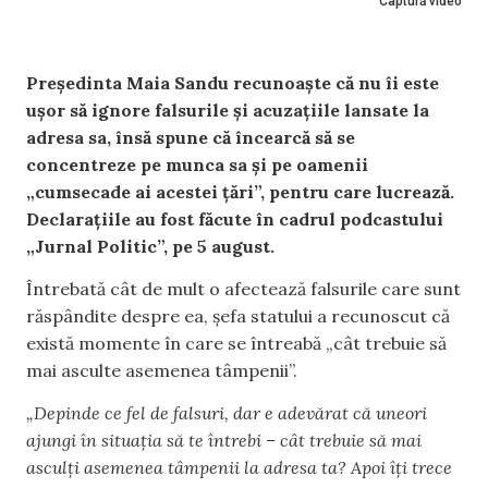
Captură video
Președinta Maia Sandu recunoaște că nu îi este
ușor să ignore falsurile și acuzațiile lansate la
adresa sa, însă spune că încearcă să se
concentreze pe munca sa și pe oamenii
„cumsecade ai acestei țări”, pentru care lucrează.
Declarațiile au fost făcute în cadrul podcastului
„Jurnal Politic”, pe 5 august.
Întrebată cât de mult o afectează falsurile care sunt
răspândite despre ea, șefa statului a recunoscut că
există momente în care se întreabă „cât trebuie să
mai asculte asemenea tâmpenii”.
„Depinde ce fel de falsuri, dar e adevărat că uneori
ajungi în situația să te întrebi – cât trebuie să mai
asculți asemenea tâmpenii la adresa ta? Apoi îți trece