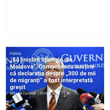
Politică
„Să liniștim spiritele din
Moldova”. Osmochescu susține
că declarația despre „300 de mii
de migranți” a fost interpretată
greșit
Mihaela Conovali
|
20 mai, 2026
11:36