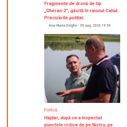
Fragmente de dronă de tip
„Gheran-2”, găsită în raionul Cahul.
Precizările poliției
Ana-Maria Dolghii
-
05 aug. 2026
19:39
Politică
Hajder, după ce a inspectat
punctele critice de pe Nistru, pe