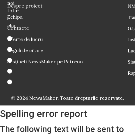
noi
Despre proiect
NM 
totu-
Echipa
Tra
i
clar
Contacte
Găg
Oferte de lucru
Just
Reguli de citare
Luc
Susțineți NewsMaker pe Patreon
Sfat
Rap
© 2024 NewsMaker. Toate drepturile rezervate.
Spelling error report
The following text will be sent to