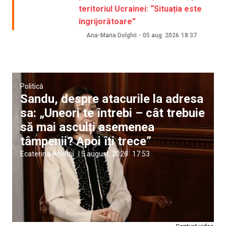
teritoriul Ucrainei: “Situația este
îngrijorătoare”
Ana-Maria Dolghii
-
05 aug. 2026
18:37
Politică
Sandu, despre atacurile la adresa
sa: „Uneori te întrebi – cât trebuie
să mai asculți asemenea
tâmpenii? Apoi îți trece”
Ecaterina Arvintii
|
5 august, 2026
17:53