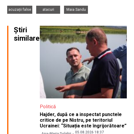
,
,
acuzații false
atacuri
Maia Sandu
Știri
similare
Politică
Hajder, după ce a inspectat punctele
critice de pe Nistru, pe teritoriul
Ucrainei: “Situația este îngrijorătoare”
05.08.2026 18:37
Ana-Maria Dolghii