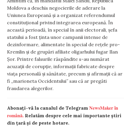
Amintim că, în mandatul Maiei Sandu, Republica
Moldova a deschis negocierile de aderare la
Uniunea Europeană și a organizat referendumul
constituțional privind integrarea europeană. În
această perioadă, în special în anii electorali, șefa
statului a fost ținta unor campanii intense de
dezinformare, alimentate în special de rețele pro-
Kremlin și de grupări afiliate oligarhului fugar Ilan
Șor. Printre falsurile răspândite s-au numărat
acuzații de corupție, informații fabricate despre
viața personală și sănătate, precum și afirmații că ar
fi „marioneta Occidentului” sau că ar pregăti
fraudarea alegerilor.
NewsMaker în
Abonați-vă la canalul de Telegram
română.
Relatăm despre cele mai importante știri
din țară și de peste hotare.