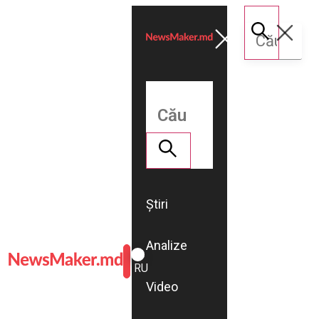
Știri
Analize
ROMÂNĂ
RU
Video