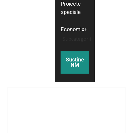
Proiecte
speciale
Economix+
Subcategorii
Susține
NM