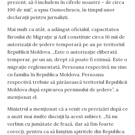
prezent, să-l includem în cifrele noastre – de circa
100 de mii”, a spus Osmochescu, în timpul unor
declarații pentru jurnaliști.
Mai mult ca atât, a adăugat oficialul, capacitatea
Biroului de Migrație și Azil constituie circa 16 mii de
autorizații de ședere temporară pe an pe teritoriul
Republicii Moldova. „Este o autorizație eliberată
temporar, pe un an, drept că poate fi extinsă. Este o
migrație reglementată. Persoana respectivă nu vine
cu familia în Republica Moldova. Persoana
respectivă trebuie să părăsească teritoriul Republicii
Moldova după expirarea permisului de ședere”, a
menționat el.
Ministrul a menționat că a venit cu precizări după ce
a auzit mai multe discuții la acest subiect. „Să nu
vorbim cu jumătate de frază, dar să fim foarte
corecți, pentru ca să liniștim spiritele din Republica