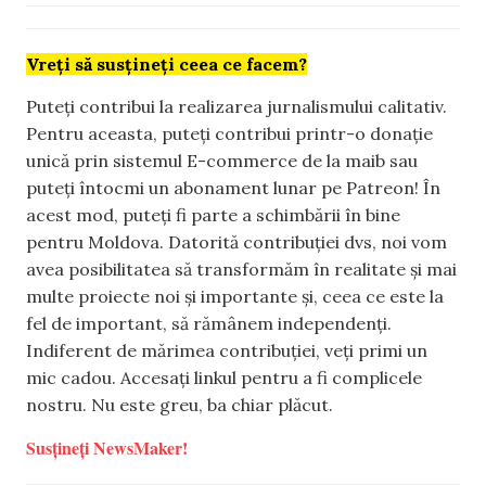
Vreți să susțineți ceea ce facem?
Puteți contribui la realizarea jurnalismului calitativ.
Pentru aceasta, puteți contribui printr-o donație
unică prin sistemul E-commerce de la maib sau
puteți întocmi un abonament lunar pe Patreon! În
acest mod, puteți fi parte a schimbării în bine
pentru Moldova. Datorită contribuției dvs, noi vom
avea posibilitatea să transformăm în realitate și mai
multe proiecte noi și importante și, ceea ce este la
fel de important, să rămânem independenți.
Indiferent de mărimea contribuției, veți primi un
mic cadou. Accesați linkul pentru a fi complicele
nostru. Nu este greu, ba chiar plăcut.
Susțineți NewsMaker!