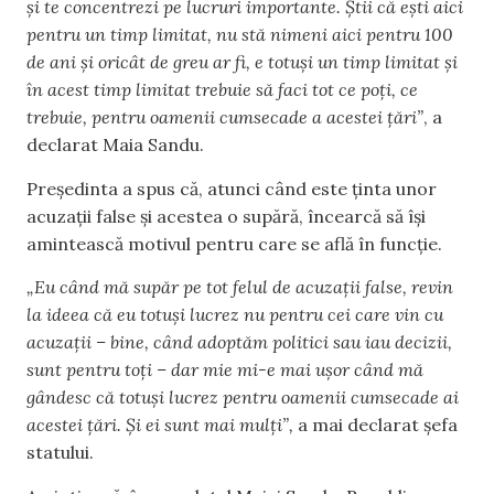
și te concentrezi pe lucruri importante. Știi că ești aici
pentru un timp limitat, nu stă nimeni aici pentru 100
de ani și oricât de greu ar fi, e totuși un timp limitat și
în acest timp limitat trebuie să faci tot ce poți, ce
trebuie, pentru oamenii cumsecade a acestei țări”
, a
declarat Maia Sandu.
Președinta a spus că, atunci când este ținta unor
acuzații false și acestea o supără, încearcă să își
amintească motivul pentru care se află în funcție.
„Eu când mă supăr pe tot felul de acuzații false, revin
la ideea că eu totuși lucrez nu pentru cei care vin cu
acuzații – bine, când adoptăm politici sau iau decizii,
sunt pentru toți – dar mie mi-e mai ușor când mă
gândesc că totuși lucrez pentru oamenii cumsecade ai
acestei țări. Și ei sunt mai mulți”,
a mai declarat șefa
statului.