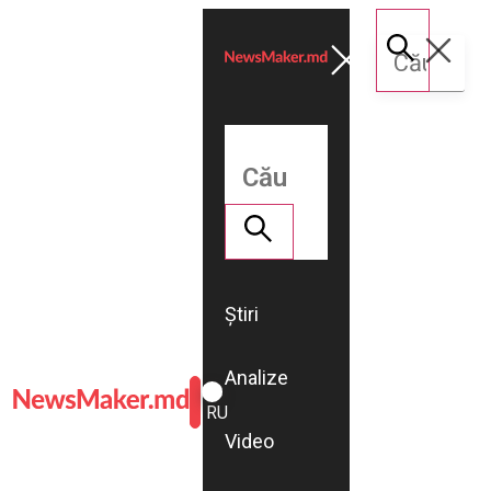
Știri
Analize
ROMÂNĂ
RU
Video