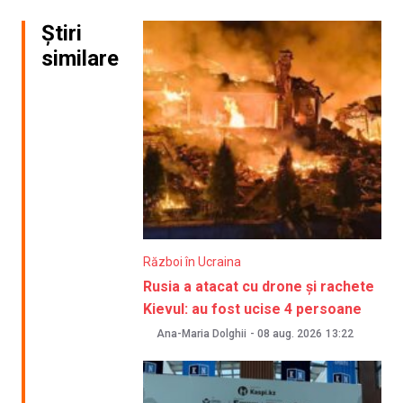
Știri
similare
Război în Ucraina
Rusia a atacat cu drone și rachete
Kievul: au fost ucise 4 persoane
Ana-Maria Dolghii
-
08 aug. 2026
13:22