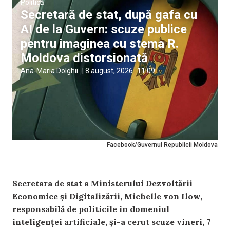
Politică
Secretară de stat, după gafa cu
AI de la Guvern: scuze publice
pentru imaginea cu stema R.
Moldova distorsionată
Ana-Maria Dolghii
|
8 august, 2026
11:09
Facebook/Guvernul Republicii Moldova
Secretara de stat a Ministerului Dezvoltării
Economice și Digitalizării, Michelle von Ilow,
responsabilă de politicile în domeniul
inteligenței artificiale, și-a cerut scuze vineri, 7