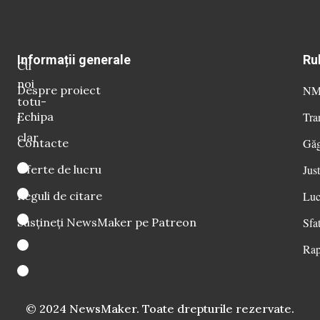
Informații generale
Ru
Cu
noi
Despre proiect
NM 
totu-
Echipa
Tra
i
clar
Contacte
Găg
Oferte de lucru
Just
Reguli de citare
Luc
Susțineți NewsMaker pe Patreon
Sfat
Rap
© 2024 NewsMaker. Toate drepturile rezervate.