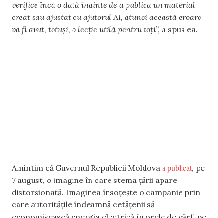
verifice încă o dată înainte de a publica un material
creat sau ajustat cu ajutorul AI, atunci această eroare
va fi avut, totuși, o lecție utilă pentru toți
”, a spus ea.
a publicat
Amintim că Guvernul Republicii Moldova
, pe
7 august, o imagine în care stema țării apare
distorsionată. Imaginea însoțește o campanie prin
care autoritățile îndeamnă cetățenii să
economisească energia electrică în orele de vârf, pe