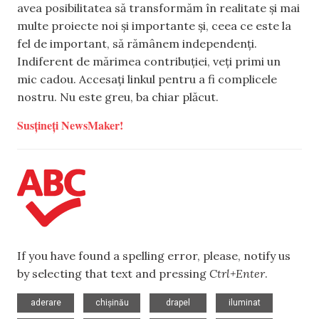
avea posibilitatea să transformăm în realitate și mai
multe proiecte noi și importante și, ceea ce este la
fel de important, să rămânem independenți.
Indiferent de mărimea contribuției, veți primi un
mic cadou. Accesați linkul pentru a fi complicele
nostru. Nu este greu, ba chiar plăcut.
Susțineți NewsMaker!
If you have found a spelling error, please, notify us
by selecting that text and pressing
Ctrl+Enter
.
,
,
,
,
aderare
chișinău
drapel
iluminat
,
,
,
,