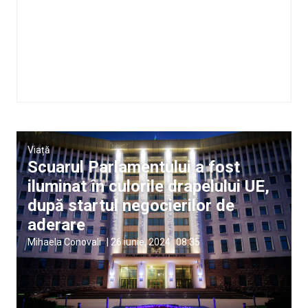
Viață
Scuarul Parlamentului a fost
iluminat în culorile drapelului UE,
după startul negocierilor de
aderare
Mihaela Conovali
|
26 iunie, 2024
08:35