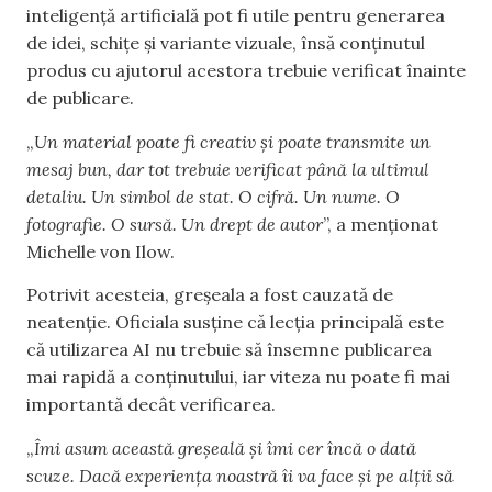
inteligență artificială pot fi utile pentru generarea
de idei, schițe și variante vizuale, însă conținutul
produs cu ajutorul acestora trebuie verificat înainte
de publicare.
„
Un material poate fi creativ și poate transmite un
mesaj bun, dar tot trebuie verificat până la ultimul
detaliu. Un simbol de stat. O cifră. Un nume. O
fotografie. O sursă. Un drept de autor
”, a menționat
Michelle von Ilow.
Potrivit acesteia, greșeala a fost cauzată de
neatenție. Oficiala susține că lecția principală este
că utilizarea AI nu trebuie să însemne publicarea
mai rapidă a conținutului, iar viteza nu poate fi mai
importantă decât verificarea.
„
Îmi asum această greșeală și îmi cer încă o dată
scuze. Dacă experiența noastră îi va face și pe alții să