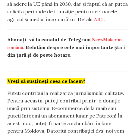
să adere la UE până în 2030, dar și faptul că ar putea
solicita perioade de tranziție pentru sectoarele
AICI
agricol și mediul înconjurător. Detalii
.
NewsMaker în
Abonați-vă la canalul de Telegram
română.
Relatăm despre cele mai importante știri
din țară și de peste hotare.
Vreți să susțineți ceea ce facem?
Puteți contribui la realizarea jurnalismului calitativ.
Pentru aceasta, puteți contribui printr-o donație
unică prin sistemul E-commerce de la maib sau
puteți întocmi un abonament lunar pe Patreon! În
acest mod, puteți fi parte a schimbării în bine
pentru Moldova. Datorită contribuției dvs, noi vom