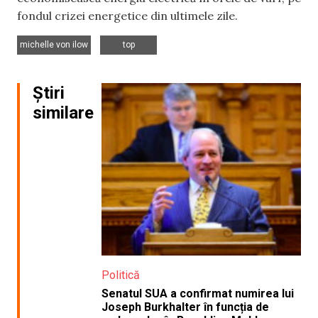
fondul crizei energetice din ultimele zile.
,
michelle von ilow
top
Știri
similare
Politică
Senatul SUA a confirmat numirea lui
Joseph Burkhalter în funcția de