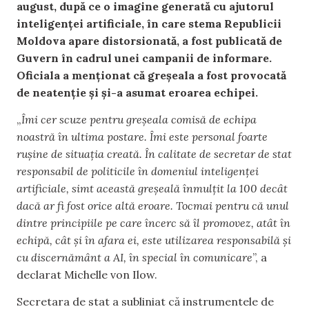
august, după ce o imagine generată cu ajutorul
inteligenței artificiale, în care stema Republicii
Moldova apare distorsionată, a fost publicată de
Guvern în cadrul unei campanii de informare.
Oficiala a menționat că greșeala a fost provocată
de neatenție și și-a asumat eroarea echipei.
„
Îmi cer scuze pentru greșeala comisă de echipa
noastră în ultima postare. Îmi este personal foarte
rușine de situația creată. În calitate de secretar de stat
responsabil de politicile în domeniul inteligenței
artificiale, simt această greșeală înmulțit la 100 decât
dacă ar fi fost orice altă eroare. Tocmai pentru că unul
dintre principiile pe care încerc să îl promovez, atât în
echipă, cât și în afara ei, este utilizarea responsabilă și
cu discernământ a AI, în special în comunicare
”, a
declarat Michelle von Ilow.
Secretara de stat a subliniat că instrumentele de