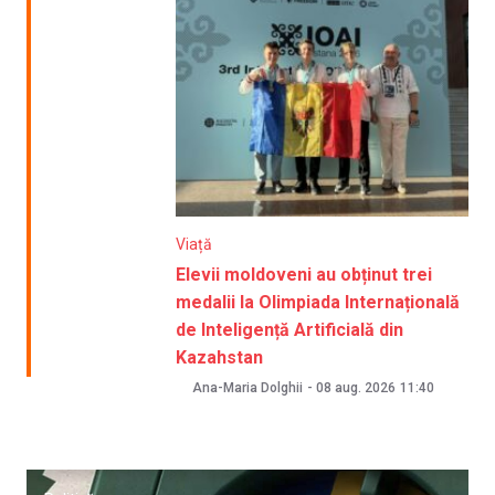
Viață
Elevii moldoveni au obținut trei
medalii la Olimpiada Internațională
de Inteligență Artificială din
Kazahstan
Ana-Maria Dolghii
-
08 aug. 2026
11:40