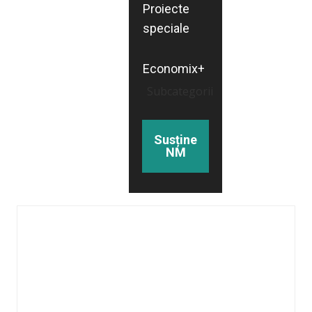
Proiecte
speciale
Economix+
Subcategorii
Susține
NM