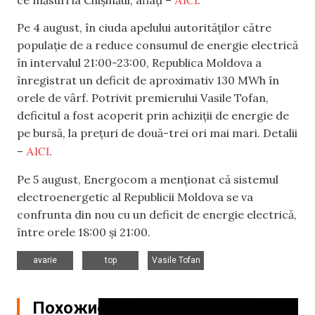
Pe 4 august, în ciuda apelului autorităților către
populație de a reduce consumul de energie electrică
în intervalul 21:00-23:00, Republica Moldova a
înregistrat un deficit de aproximativ 130 MWh în
orele de vârf. Potrivit premierului Vasile Tofan,
deficitul a fost acoperit prin achiziții de energie de
pe bursă, la prețuri de două-trei ori mai mari. Detalii
AICI
–
.
Pe 5 august, Energocom a menționat că sistemul
electroenergetic al Republicii Moldova se va
confrunta din nou cu un deficit de energie electrică,
între orele 18:00 și 21:00.
,
,
avarie
top
Vasile Tofan
Похожие