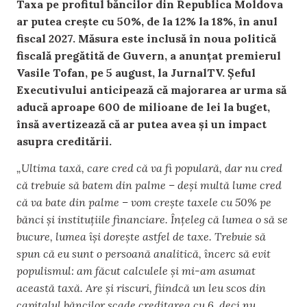
Taxa pe profitul băncilor din Republica Moldova
ar putea crește cu 50%, de la 12% la 18%, în anul
fiscal 2027. Măsura este inclusă în noua politică
fiscală pregătită de Guvern, a anunțat premierul
Vasile Tofan, pe 5 august, la JurnalTV. Șeful
Executivului anticipează că majorarea ar urma să
aducă aproape 600 de milioane de lei la buget,
însă avertizează că ar putea avea și un impact
asupra creditării.
„Ultima taxă, care cred că va fi populară, dar nu cred
că trebuie să batem din palme – deși multă lume cred
că va bate din palme – vom crește taxele cu 50% pe
bănci și instituțiile financiare. Înțeleg că lumea o să se
bucure, lumea își dorește astfel de taxe. Trebuie să
spun că eu sunt o persoană analitică, încerc să evit
populismul: am făcut calculele și mi-am asumat
această taxă. Are și riscuri, fiindcă un leu scos din
capitalul băncilor scade creditarea cu 6, deci nu