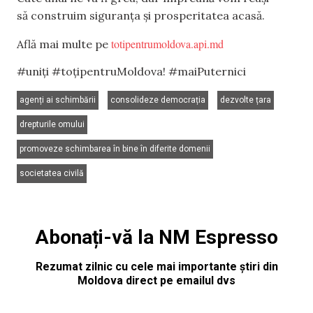
să construim siguranța și prosperitatea acasă.
totipentrumoldova.api.md
Află mai multe pe
#uniți #toțipentruMoldova! #maiPuternici
,
,
,
agenți ai schimbării
consolideze democrația
dezvolte țara
,
drepturile omului
,
promoveze schimbarea în bine în diferite domenii
societatea civilă
Abonați-vă la NM Espresso
Rezumat zilnic cu cele mai importante știri din
Moldova direct pe emailul dvs