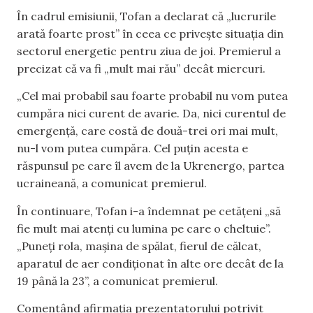
În cadrul emisiunii, Tofan a declarat că „lucrurile
arată foarte prost” în ceea ce privește situația din
sectorul energetic pentru ziua de joi. Premierul a
precizat că va fi „mult mai rău” decât miercuri.
„Cel mai probabil sau foarte probabil nu vom putea
cumpăra nici curent de avarie. Da, nici curentul de
emergență, care costă de două-trei ori mai mult,
nu-l vom putea cumpăra. Cel puțin acesta e
răspunsul pe care îl avem de la Ukrenergo, partea
ucraineană, a comunicat premierul.
În continuare, Tofan i-a îndemnat pe cetățeni „să
fie mult mai atenți cu lumina pe care o cheltuie”.
„Puneți rola, mașina de spălat, fierul de călcat,
aparatul de aer condiționat în alte ore decât de la
19 până la 23”, a comunicat premierul.
Comentând afirmația prezentatorului potrivit