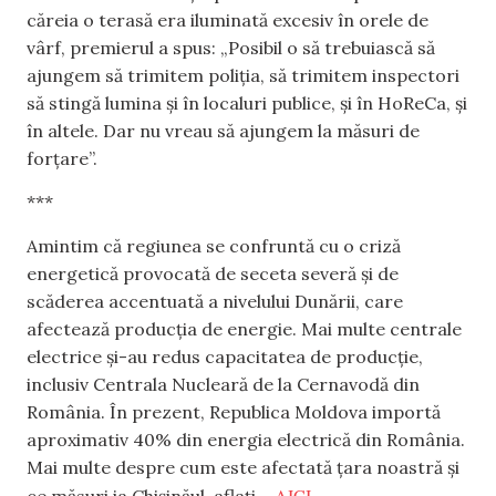
căreia o terasă era iluminată excesiv în orele de
vârf, premierul a spus: „Posibil o să trebuiască să
ajungem să trimitem poliția, să trimitem inspectori
să stingă lumina și în localuri publice, și în HoReCa, și
în altele. Dar nu vreau să ajungem la măsuri de
forțare”.
***
Amintim că regiunea se confruntă cu o criză
energetică provocată de seceta severă și de
scăderea accentuată a nivelului Dunării, care
afectează producția de energie. Mai multe centrale
electrice și-au redus capacitatea de producție,
inclusiv Centrala Nucleară de la Cernavodă din
România. În prezent, Republica Moldova importă
aproximativ 40% din energia electrică din România.
Mai multe despre cum este afectată țara noastră și
AICI
ce măsuri ia Chișinăul, aflați –
.