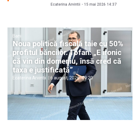
Ecaterina Arvintii
-
15 mai 2026
14:37
Bani
Noua politică fiscală taie cu 50%
profitul băncilor. Tofan: „E ironic
că vin din domeniu, însă cred că
taxa e justificată”
Ecaterina Arvintii
|
6 august, 2026
09:20