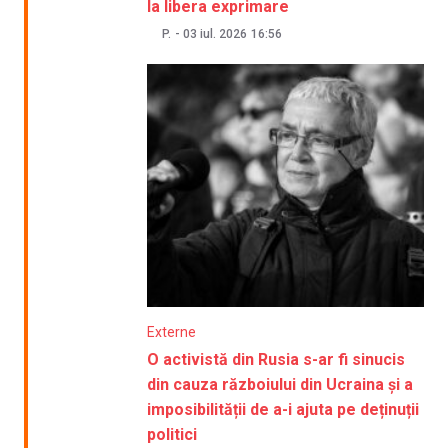
la libera exprimare
P.
-
03 iul. 2026
16:56
Externe
O activistă din Rusia s-ar fi sinucis
din cauza războiului din Ucraina și a
imposibilității de a-i ajuta pe deținuții
politici