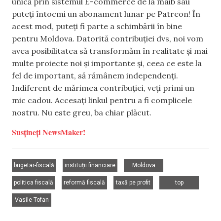
unică prin sistemul E-commerce de la maib sau
puteți întocmi un abonament lunar pe Patreon! În
acest mod, puteți fi parte a schimbării în bine
pentru Moldova. Datorită contribuției dvs, noi vom
avea posibilitatea să transformăm în realitate și mai
multe proiecte noi și importante și, ceea ce este la
fel de important, să rămânem independenți.
Indiferent de mărimea contribuției, veți primi un
mic cadou. Accesați linkul pentru a fi complicele
nostru. Nu este greu, ba chiar plăcut.
Susțineți NewsMaker!
,
,
,
bugetar-fiscală
instituții financiare
Moldova
,
,
,
,
politica fiscală
reformă fiscală
taxă pe profit
top
Vasile Tofan