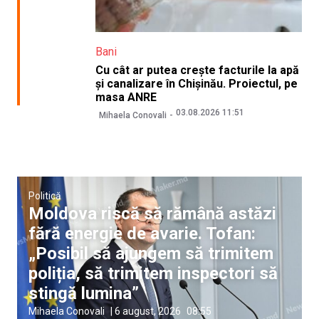
Bani
Cu cât ar putea crește facturile la apă
și canalizare în Chișinău. Proiectul, pe
masa ANRE
03.08.2026 11:51
Mihaela Conovali
Politică
Moldova riscă să rămână astăzi
fără energie de avarie. Tofan:
„Posibil să ajungem să trimitem
poliția, să trimitem inspectori să
stingă lumina”
Mihaela Conovali
|
6 august, 2026
08:55