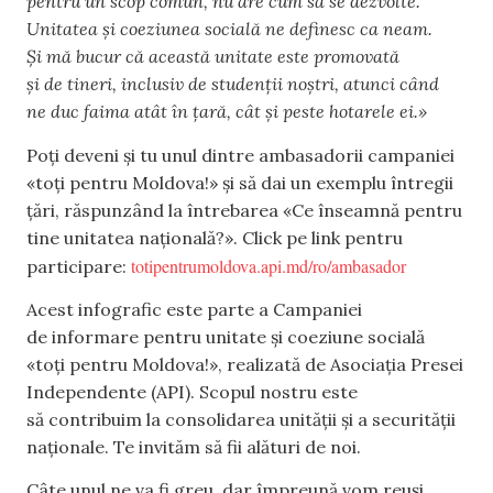
pentru un scop comun, nu are cum să se dezvolte.
Unitatea și coeziunea socială ne definesc ca neam.
Și mă bucur că această unitate este promovată
și de tineri, inclusiv de studenții noștri, atunci când
ne duc faima atât în țară, cât și peste hotarele ei.»
Poți deveni și tu unul dintre ambasadorii campaniei
«toți pentru Moldova!» și să dai un exemplu întregii
țări, răspunzând la întrebarea «Ce înseamnă pentru
tine unitatea națională?». Click pe link pentru
totipentrumoldova.api.md/ro/ambasador
participare:
Acest infografic este parte a Campaniei
de informare pentru unitate și coeziune socială
«toți pentru Moldova!», realizată de Asociația Presei
Independente (API). Scopul nostru este
să contribuim la consolidarea unității și a securității
naționale. Te invităm să fii alături de noi.
Câte unul ne va fi greu, dar împreună vom reuși