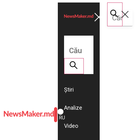
Știri
Analize
ROMÂNĂ
RU
Video