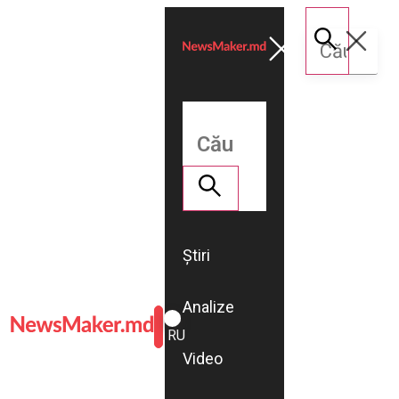
Știri
Analize
ROMÂNĂ
RU
Video