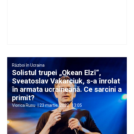
Război în Ucraina
Solistul trupei „Okean Elzî”,
Sveatoslav Vakarciuk, s-a înrolat
în armata ucraineană. Ce sarcini a
primit?
Viorica Rusu
|
23 martie, 2022
13:05