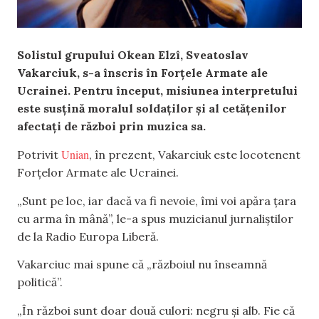
Solistul grupului Okean Elzî, Sveatoslav
Vakarciuk, s-a înscris în Forțele Armate ale
Ucrainei. Pentru început, misiunea interpretului
este susțină moralul soldaților și al cetățenilor
afectați de război prin muzica sa.
Unian
Potrivit
, în prezent, Vakarciuk este locotenent
Forțelor Armate ale Ucrainei.
„Sunt pe loc, iar dacă va fi nevoie, îmi voi apăra țara
cu arma în mână”, le-a spus muzicianul jurnaliștilor
de la Radio Europa Liberă.
Vakarciuc mai spune că „războiul nu înseamnă
politică”.
„În război sunt doar două culori: negru și alb. Fie că