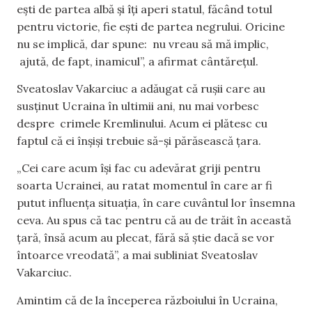
ești de partea albă și îți aperi statul, făcând totul
pentru victorie, fie ești de partea negrului. Oricine
nu se implică, dar spune: nu vreau să mă implic,
ajută, de fapt, inamicul”, a afirmat cântărețul.
Sveatoslav Vakarciuc a adăugat că rușii care au
susținut Ucraina în ultimii ani, nu mai vorbesc
despre crimele Kremlinului. Acum ei plătesc cu
faptul că ei înșiși trebuie să-și părăsească țara.
„Cei care acum își fac cu adevărat griji pentru
soarta Ucrainei, au ratat momentul în care ar fi
putut influența situația, în care cuvântul lor însemna
ceva. Au spus că tac pentru că au de trăit în această
țară, însă acum au plecat, fără să știe dacă se vor
întoarce vreodată”, a mai subliniat Sveatoslav
Vakarciuc.
Amintim că de la începerea războiului în Ucraina,