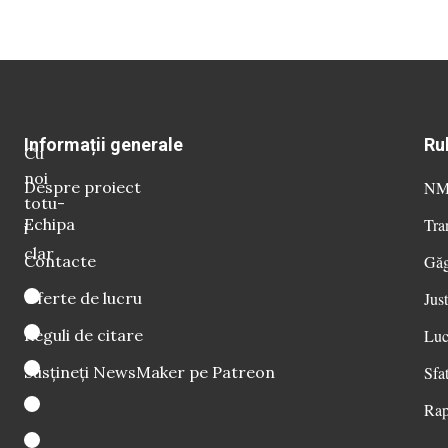
Informații generale
Ru
Cu
noi
Despre proiect
NM 
totu-
Echipa
Tra
i
clar
Contacte
Găg
Oferte de lucru
Just
Reguli de citare
Luc
Susțineți NewsMaker pe Patreon
Sfat
Rap