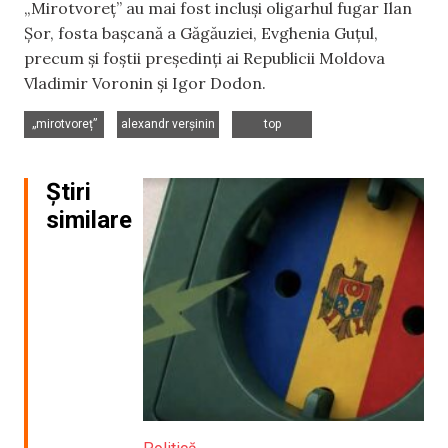
„Mirotvoreț” au mai fost incluși oligarhul fugar Ilan
Șor, fosta bașcană a Găgăuziei, Evghenia Guțul,
precum și foștii președinți ai Republicii Moldova
Vladimir Voronin și Igor Dodon.
,
,
„mirotvoreț”
alexandr verșinin
top
Știri
similare