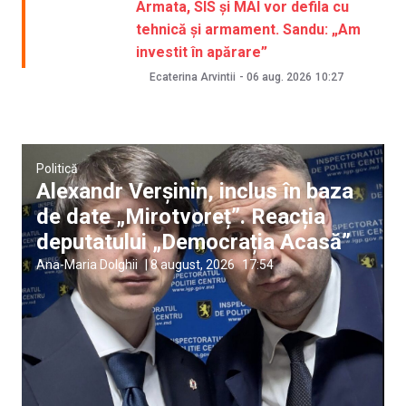
Armata, SIS și MAI vor defila cu
tehnică și armament. Sandu: „Am
investit în apărare”
Ecaterina Arvintii
-
06 aug. 2026
10:27
Politică
Alexandr Verșinin, inclus în baza
de date „Mirotvoreț”. Reacția
deputatului „Democrația Acasă”
Ana-Maria Dolghii
|
8 august, 2026
17:54