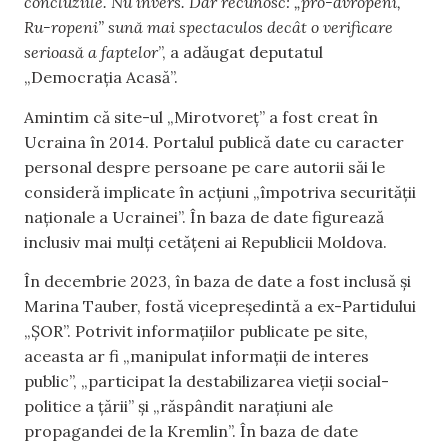
concluziile. Nu invers. Dar recunosc: „pro-ăvropeni,
Ru-ropeni” sună mai spectaculos decât o verificare
serioasă a faptelor
”, a adăugat deputatul
„Democrația Acasă”.
Amintim că site-ul „Mirotvoreț” a fost creat în
Ucraina în 2014. Portalul publică date cu caracter
personal despre persoane pe care autorii săi le
consideră implicate în acțiuni „împotriva securității
naționale a Ucrainei”. În baza de date figurează
inclusiv mai mulți cetățeni ai Republicii Moldova.
În decembrie 2023, în baza de date a fost inclusă și
Marina Tauber, fostă vicepreședintă a ex-Partidului
„ȘOR”. Potrivit informațiilor publicate pe site,
aceasta ar fi „manipulat informații de interes
public”, „participat la destabilizarea vieții social-
politice a țării” și „răspândit narațiuni ale
propagandei de la Kremlin”. În baza de date