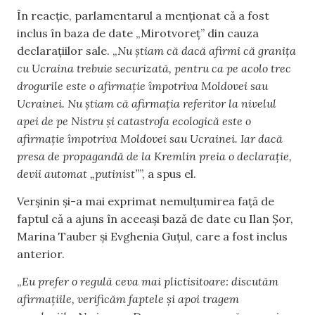
În reacție, parlamentarul a menționat că a fost
inclus în baza de date „Mirotvoreț” din cauza
declarațiilor sale. „
Nu știam că dacă afirmi că granița
cu Ucraina trebuie securizată, pentru ca pe acolo trec
drogurile este o afirmație împotriva Moldovei sau
Ucrainei. Nu știam că afirmația referitor la nivelul
apei de pe Nistru și catastrofa ecologică este o
afirmație împotriva Moldovei sau Ucrainei. Iar dacă
presa de propagandă de la Kremlin preia o declarație,
devii automat „putinist”
”, a spus el.
Verșinin și-a mai exprimat nemulțumirea față de
faptul că a ajuns în aceeași bază de date cu Ilan Șor,
Marina Tauber și Evghenia Guțul, care a fost inclus
anterior.
„
Eu prefer o regulă ceva mai plictisitoare: discutăm
afirmațiile, verificăm faptele și apoi tragem