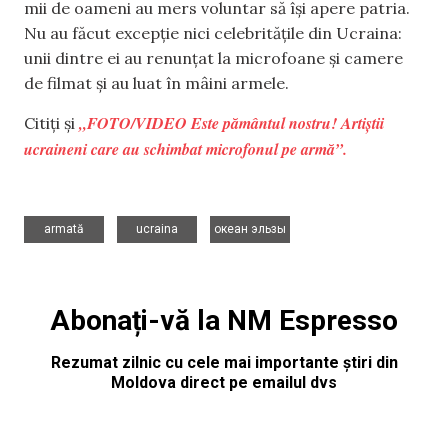
mii de oameni au mers voluntar să își apere patria.
Nu au făcut excepție nici celebritățile din Ucraina:
unii dintre ei au renunțat la microfoane și camere
de filmat și au luat în mâini armele.
„FOTO/VIDEO Este pământul nostru! Artiștii
Citiți și
ucraineni care au schimbat microfonul pe armă”.
,
,
armată
ucraina
океан эльзы
Abonați-vă la NM Espresso
Rezumat zilnic cu cele mai importante știri din
Moldova direct pe emailul dvs