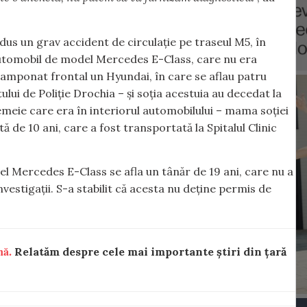
dus un grav accident de circulație pe traseul M5, în
n automobil de model Mercedes E-Class, care nu era
 tamponat frontal un Hyundai, în care se aflau patru
lui de Poliție Drochia – și soția acestuia au decedat la
tă femeie care era în interiorul automobilului – mama soției
stă de 10 ani, care a fost transportată la Spitalul Clinic
del Mercedes E-Class se afla un tânăr de 19 ani, care nu a
nvestigații. S-a stabilit că acesta nu deține permis de
nă.
Relatăm despre cele mai importante știri din țară