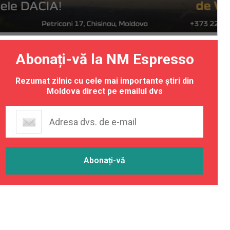
Abonați-vă la NM Espresso
Rezumat zilnic cu cele mai importante știri din
Moldova direct pe emailul dvs