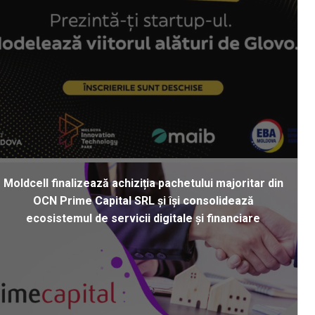
Moldcell finalizează achiziția pachetului majoritar din
OCN Prime Capital SRL și își consolidează
ecosistemul de servicii digitale și financiare