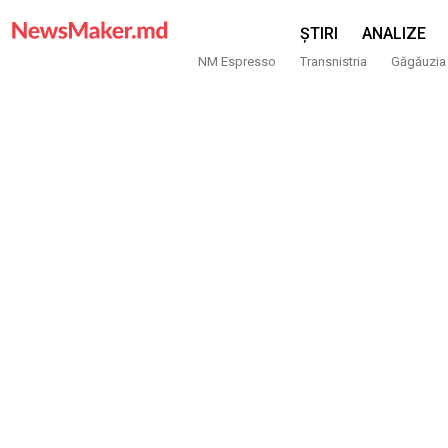
ȘTIRI
ANALIZE
NM Espresso
Transnistria
Găgăuzia