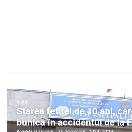
Viață
Starea fetiței de 10 ani, car
bunica în accidentul de la 
Ana-Maria Dolghii
|
16 decembrie, 2024
10:18