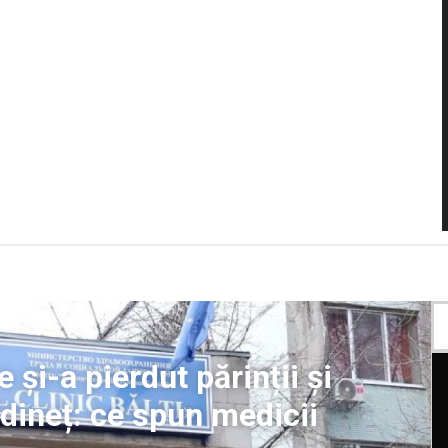
e și-a pierdut părinții și
Edineț: ce spun medicii