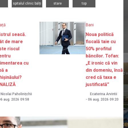
spitalul clinic bălți
stare
top
iață
Bani
istrul seacă.
Noua politică
ât de mare
fiscală taie cu
ste riscul
50% profitul
entru
băncilor. Tofan:
limentarea cu
„E ironic că vin
pă a
din domeniu, însă
hișinăului?
cred că taxa e
NALIZĂ
justificată”
Nicolai Paholinițchii
Ecaterina Arvintii
06 aug. 2026
09:58
-
06 aug. 2026
09:20