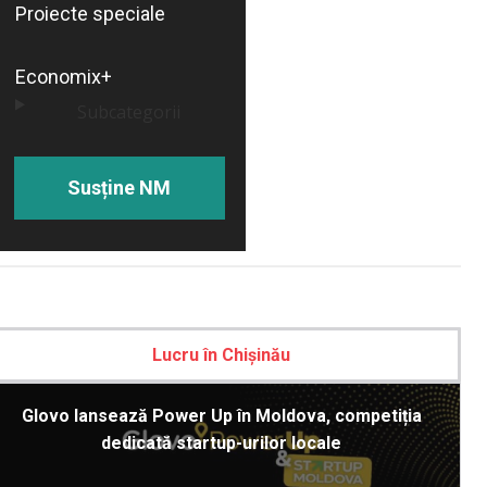
Proiecte speciale
Economix+
Subcategorii
Susține NM
Lucru în Chișinău
Glovo lansează Power Up în Moldova, competiția
dedicată startup-urilor locale