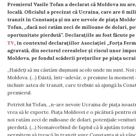
Premierul Vasile Tofan a declarat că Moldova nu are, 
locală. Oficialul a precizat că Ucraina, care are 6 mi
tranzit în Constanța și nu are nevoie de piața Moldove
Tofan, „dacă noi ratăm zeci de milioane de dolari, pot
oportunitate pierdută”. Declarațiile au fost făcute pe
TV
, în contextul declarațiilor Asociației „Forța Fermi
agravată, din sectorul cerealelor și riscul unor impo
Moldova, pe fondul scăderii prețurilor pe piața ucra
„Haideți să nu căutăm dușmani acolo unde nu sunt. Noi 
Moldova. (…) Există, într-adevăr, o presiune la moment 
inclusiv astea de tranzit, care trebuie să ajungă la Con
premierul.
Potrivit lui Tofan, „n-are nevoie Ucraina de piața noast
vrea să le exporte. Piața Moldovei e o picătură pentru ei
noi ratăm zeci de milioane de dolari, potențiale venituri
pierdută. (…) Nemaivorbind de faptul că îi ajutăm totuși
permitem să treacă în tranzit spre Constanța și să vândă 