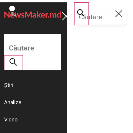
ROMÂNĂ
Susține
RU
NM
Știri
Analize
Video