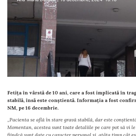
Fetița în vârstă de 10 ani, care a fost implicată în tra
stabilă, însă este conștientă. Informația a fost confi
NM, pe 16 decembrie.
„
Pacienta se află în stare gravă stabilă, dar este conștient
Momentan, acestea sunt toate detaliile pe care pot să vi le
fiindcă sunt date cu caracter personal și, atâta timp cât 