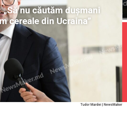
r: „Să nu căutăm dușmani
m cereale din Ucraina”
Tudor Mardei | NewsMaker