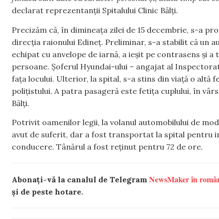
declarat reprezentanții Spitalului Clinic Bălți.
Precizăm că, în dimineața zilei de 15 decembrie, s-a pro
direcția raionului Edineț. Preliminar, s-a stabilit că u
echipat cu anvelope de iarnă, a ieșit pe contrasens și a
persoane. Șoferul Hyundai-ului – angajat al Inspectoratu
fața locului. Ulterior, la spital, s-a stins din viață o al
polițistului. A patra pasageră este fetița cuplului, în vâr
Bălți.
Potrivit oamenilor legii, la volanul automobilului de mo
avut de suferit, dar a fost transportat la spital pentru i
conducere. Tânărul a fost reținut pentru 72 de ore.
NewsMaker în româ
Abonați-vă la canalul de Telegram
și de peste hotare.