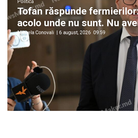
Politică
Tofan răspunde fermierilo
acolo unde nu sunt. Nu ave
Mihaela Conovali
|
6 august, 2026
09:59