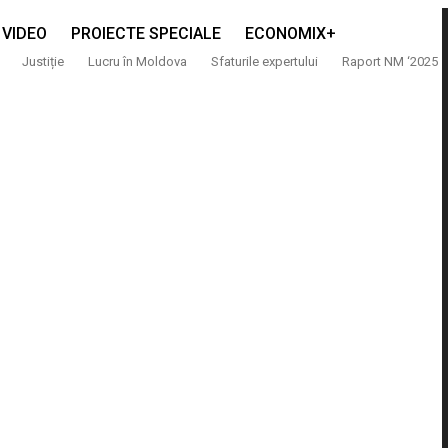
VIDEO
PROIECTE SPECIALE
ECONOMIX+
Justiție
Lucru în Moldova
Sfaturile expertului
Raport NM ‘2025