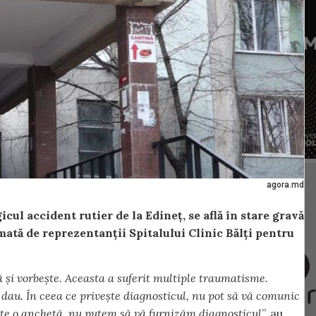
agora.md
gicul accident rutier de la Edineț, se află în stare gravă
rmată de reprezentanții Spitalului Clinic Bălți pentru
ă și vorbește. Aceasta a suferit multiple traumatisme.
 dau. În ceea ce privește diagnosticul, nu pot să vă comunic
este o anchetă, nu putem să vă furnizăm diagnosticul
”, au