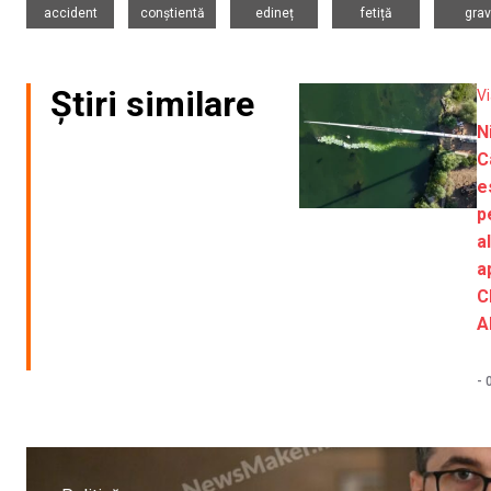
accident
conștientă
edineț
fetiță
grav
Știri similare
V
N
C
e
p
a
a
C
A
-