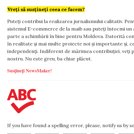
Vreți să susțineți ceea ce facem?
Puteți contribui la realizarea jurnalismului calitativ. Pe
sistemul E-commerce de la maib sau puteți întocmi un 
parte a schimbării în bine pentru Moldova. Datorită con
în realitate și mai multe proiecte noi și importante și,
independenți. Indiferent de mărimea contribuției, veți p
nostru. Nu este greu, ba chiar plăcut.
Susțineți NewsMaker!
If you have found a spelling error, please, notify us by 
,
,
,
,