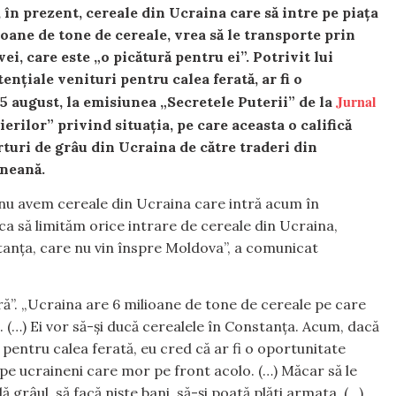
în prezent, cereale din Ucraina care să intre pe piața
lioane de tone de cereale, vrea să le transporte prin
i, care este „o picătură pentru ei”. Potrivit lui
ențiale venituri pentru calea ferată, ar fi o
Jurnal
 5 august, la emisiunea „Secretele Puterii” de la
erilor” privind situația, pe care aceasta o califică
rturi de grâu din Ucraina de către traderi din
ineană.
nu avem cereale din Ucraina care intră acum în
ca să limităm orice intrare de cereale din Ucraina,
stanța, care nu vin înspre Moldova”, a comunicat
ră”. „Ucraina are 6 milioane de tone de cereale pe care
. (…) Ei vor să-și ducă cerealele în Constanța. Acum, dacă
 pentru calea ferată, eu cred că ar fi o oportunitate
 pe ucraineni care mor pe front acolo. (…) Măcar să le
grâul, să facă niște bani, să-și poată plăti armata. (…)