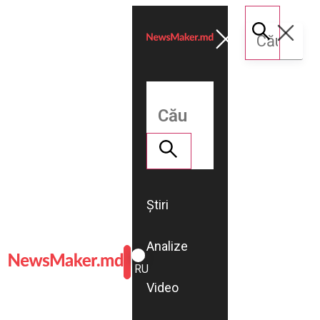
Știri
Analize
ROMÂNĂ
RU
Video