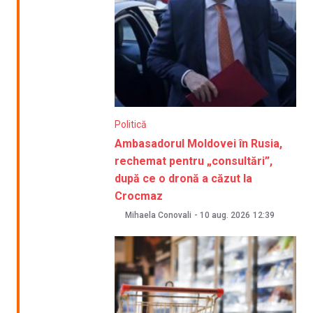
Politică
Ambasadorul Moldovei în Rusia,
rechemat pentru „consultări”,
după ce o dronă a căzut la
Crocmaz
Mihaela Conovali
-
10 aug. 2026
12:39