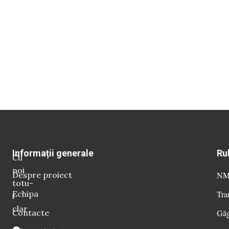
Informații generale
Ru
Cu
noi
Despre proiect
NM 
totu-
Echipa
Tra
i
clar
Contacte
Găg