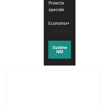
Proiecte
speciale
Economix+
Subcategorii
Susține
NM