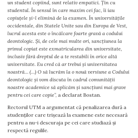
un student copiind, sunt relativ empatici. Țin cu
studentul. În sensul în care maxim cei fac, îi iau
copiuțele și-l elimină de la examen. În universitățile
occidentale, din Statele Unite sau din Europa de Vest,
lucrul acesta este o încălcare foarte gravă a codului
deontologic. Și, de cele mai multe ori, sancțiunea la
primul copiat este exmatricularea din universitate,
inclusiv fără dreptul de a te restabili în orice altă
universitate. Eu cred că ar trebui și universitatea
noastră… (…) O să lucrăm la o nouă versiune a Codului
deontologic și vom discuta în cadrul comunității
noastre academice să aplicăm și sancțiuni mai grave
pentru cei care copie
”, a declarat Bostan.
Rectorul UTM a argumentat că penalizarea dură a
studenților care trișează la examene este necesară
pentru a nu-i descuraja pe cei care studiază și
respectă regulile.