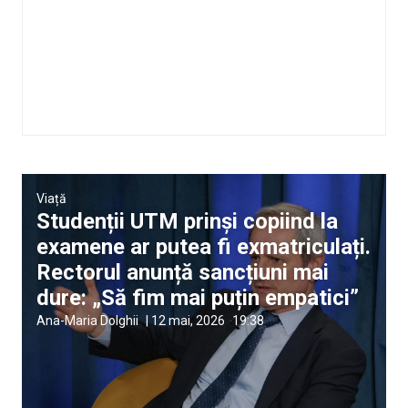
Viață
Studenții UTM prinși copiind la
examene ar putea fi exmatriculați.
Rectorul anunță sancțiuni mai
dure: „Să fim mai puțin empatici”
Ana-Maria Dolghii
|
12 mai, 2026
19:38