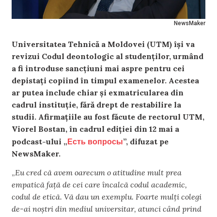
NewsMaker
Universitatea Tehnică a Moldovei (UTM) își va
revizui Codul deontologic al studenților, urmând
a fi introduse sancțiuni mai aspre pentru cei
depistați copiind în timpul examenelor. Acestea
ar putea include chiar și exmatricularea din
cadrul instituție, fără drept de restabilire la
studii. Afirmațiile au fost făcute de rectorul UTM,
Viorel Bostan, în cadrul ediției din 12 mai a
Есть вопросы
podcast-ului „
”, difuzat pe
NewsMaker.
„
Eu cred că avem oarecum o atitudine mult prea
empatică față de cei care încalcă codul academic,
codul de etică. Vă dau un exemplu. Foarte mulți colegi
de-ai noștri din mediul universitar, atunci când prind