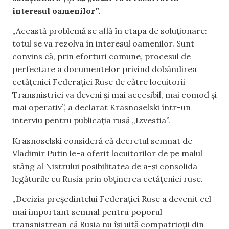
interesul oamenilor”.
„Această problemă se află în etapa de soluționare:
totul se va rezolva în interesul oamenilor. Sunt
convins că, prin eforturi comune, procesul de
perfectare a documentelor privind dobândirea
cetățeniei Federației Ruse de către locuitorii
Transnistriei va deveni și mai accesibil, mai comod și
mai operativ”, a declarat Krasnoselski într-un
interviu pentru publicația rusă „Izvestia”.
Krasnoselski consideră că decretul semnat de
Vladimir Putin le-a oferit locuitorilor de pe malul
stâng al Nistrului posibilitatea de a-și consolida
legăturile cu Rusia prin obținerea cetățeniei ruse.
„Decizia președintelui Federației Ruse a devenit cel
mai important semnal pentru poporul
transnistrean că Rusia nu își uită compatrioții din