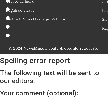
Oferte de lucru
Just
Reguli de citare
Luc
Susțineți NewsMaker pe Patreon
Sfat
Rap
© 2024 NewsMaker. Toate drepturile rezervate.
Spelling error report
The following text will be sent to
our editors:
Your comment (optional):