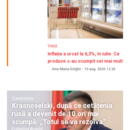
Viață
Inflația a urcat la 6,3%, în iulie. Ce
produse s-au scumpit cel mai mult
Ana-Maria Dolghii
-
10 aug. 2026
12:26
Transnistria
Krasnoselski, după ce cetățenia
rusă a devenit de 10 ori mai
scumpă: „Totul se va rezolva”
Ecaterina Arvintii