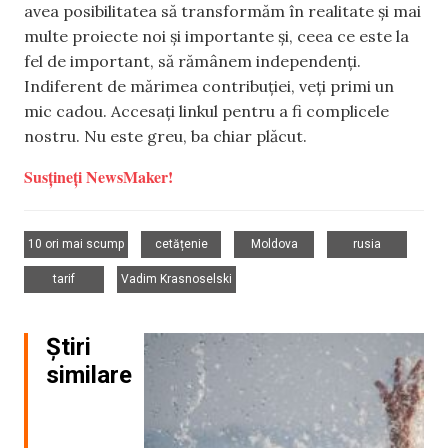
avea posibilitatea să transformăm în realitate și mai
multe proiecte noi și importante și, ceea ce este la
fel de important, să rămânem independenți.
Indiferent de mărimea contribuției, veți primi un
mic cadou. Accesați linkul pentru a fi complicele
nostru. Nu este greu, ba chiar plăcut.
Susțineți NewsMaker!
,
,
,
,
10 ori mai scump
cetățenie
Moldova
rusia
,
tarif
Vadim Krasnoselski
Știri
similare