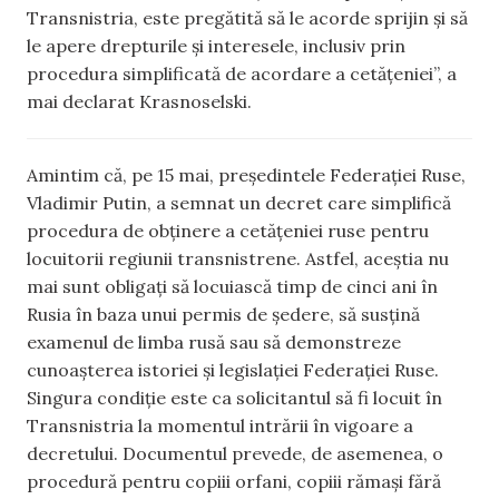
Transnistria, este pregătită să le acorde sprijin și să
le apere drepturile și interesele, inclusiv prin
procedura simplificată de acordare a cetățeniei”, a
mai declarat Krasnoselski.
Amintim că, pe 15 mai, președintele Federației Ruse,
Vladimir Putin, a semnat un decret care simplifică
procedura de obținere a cetățeniei ruse pentru
locuitorii regiunii transnistrene. Astfel, aceștia nu
mai sunt obligați să locuiască timp de cinci ani în
Rusia în baza unui permis de ședere, să susțină
examenul de limba rusă sau să demonstreze
cunoașterea istoriei și legislației Federației Ruse.
Singura condiție este ca solicitantul să fi locuit în
Transnistria la momentul intrării în vigoare a
decretului. Documentul prevede, de asemenea, o
procedură pentru copiii orfani, copiii rămași fără