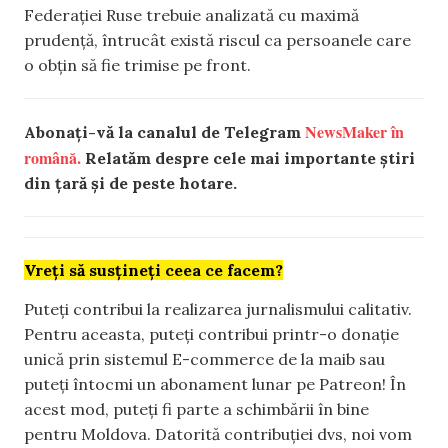
Federației Ruse trebuie analizată cu maximă
prudență, întrucât există riscul ca persoanele care
o obțin să fie trimise pe front.
NewsMaker în
Abonați-vă la canalul de Telegram
română.
Relatăm despre cele mai importante știri
din țară și de peste hotare.
Vreți să susțineți ceea ce facem?
Puteți contribui la realizarea jurnalismului calitativ.
Pentru aceasta, puteți contribui printr-o donație
unică prin sistemul E-commerce de la maib sau
puteți întocmi un abonament lunar pe Patreon! În
acest mod, puteți fi parte a schimbării în bine
pentru Moldova. Datorită contribuției dvs, noi vom