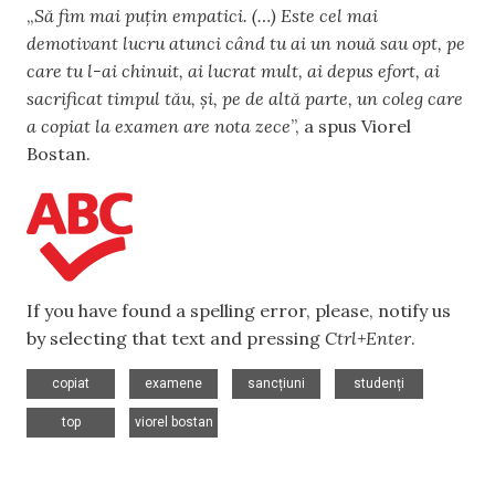
„
Să fim mai puțin empatici. (…) Este cel mai
demotivant lucru atunci când tu ai un nouă sau opt, pe
care tu l-ai chinuit, ai lucrat mult, ai depus efort, ai
sacrificat timpul tău, și, pe de altă parte, un coleg care
a copiat la examen are nota zece
”, a spus Viorel
Bostan.
If you have found a spelling error, please, notify us
by selecting that text and pressing
Ctrl+Enter
.
,
,
,
,
copiat
examene
sancțiuni
studenți
,
top
viorel bostan