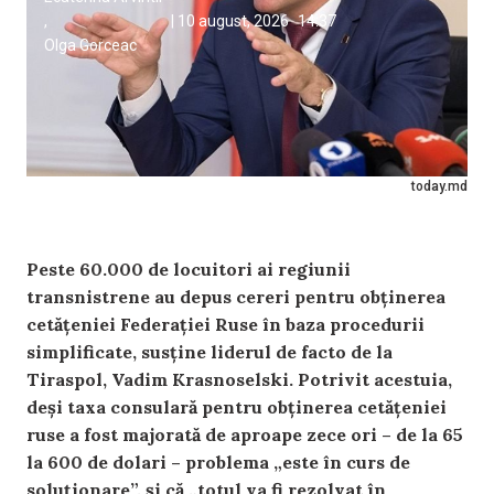
,
|
10 august, 2026
14:37
Olga Gorceac
today.md
Peste 60.000 de locuitori ai regiunii
transnistrene au depus cereri pentru obținerea
cetățeniei Federației Ruse în baza procedurii
simplificate, susține liderul de facto de la
Tiraspol, Vadim Krasnoselski. Potrivit acestuia,
deși taxa consulară pentru obținerea cetățeniei
ruse a fost majorată de aproape zece ori – de la 65
la 600 de dolari – problema „este în curs de
soluționare”, și că „totul va fi rezolvat în