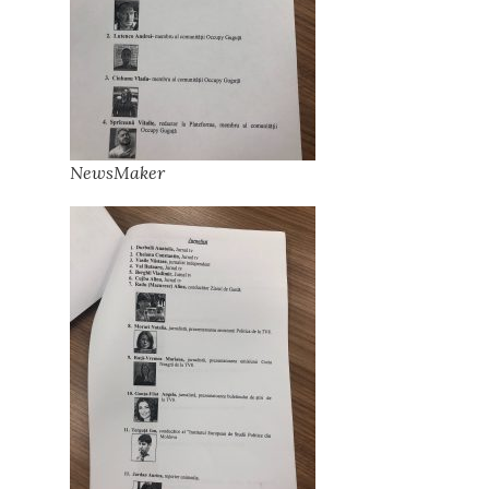
NewsMaker