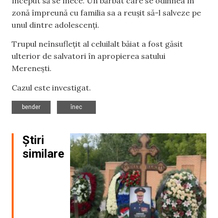
început să se înece. Un bărbat care se odihnea în
zonă împreună cu familia sa a reușit să-l salveze pe
unul dintre adolescenți.
Trupul neînsuflețit al celuilalt băiat a fost găsit
ulterior de salvatori în apropierea satului
Merenești.
Cazul este investigat.
,
bender
înec
Știri
similare