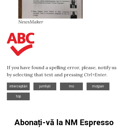
NewsMaker
If you have found a spelling error, please, notify us
by selecting that text and pressing
Ctrl+Enter
.
,
,
,
,
interceptări
jurnliști
mo
moțpan
top
Abonați-vă la NM Espresso