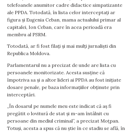
telefoanele anumitor cadre didactice simpatizante
ale PPDA. Totodată, în lista celor interceptați ar
figura și Eugenia Ceban, mama actualului primar al
capitalei, Ion Ceban, care în acea perioadă era
membru al PSRM.
Totodată, ar fi fost filați și mai mulți jurnaliști din
Republica Moldova.
Parlamentarul nu a precizat de unde are lista cu
persoanele monitorizate. Acesta susține că
împotriva sa și a altor lideri ai PPDA au fost inițiate
dosare penale, pe baza informațiilor obținute prin
interceptări.
„În dosarul pe numele meu este indicat că aș fi
pregătit o lovitură de stat și m-am întâlnit cu
persoane din mediul criminal”, a precizat Moțpan.
Totuși, acesta a spus că nu știe în ce stadiu se află, în