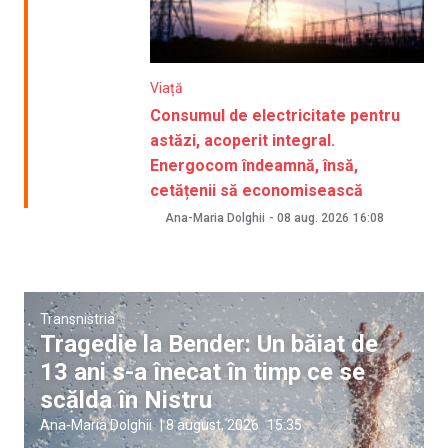
Viață
Consumul de electricitate pentru
astăzi, acoperit integral.
Energocom îndeamnă, însă,
cetățenii să economisească
Ana-Maria Dolghii
-
08 aug. 2026
16:08
Transnistria
Tragedie la Bender: Un băiat de
13 ani s-a înecat în timp ce se
scălda în Nistru
Ana-Maria Dolghii
|
8 august, 2026
15:35