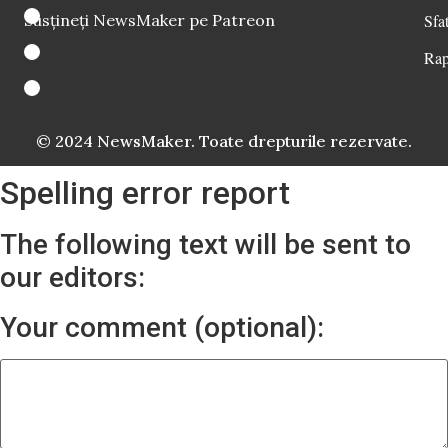
Susțineți NewsMaker pe Patreon
Sfat
Rap
© 2024 NewsMaker. Toate drepturile rezervate.
Spelling error report
The following text will be sent to
our editors:
Your comment (optional):