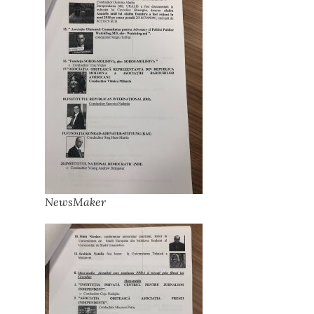
NewsMaker