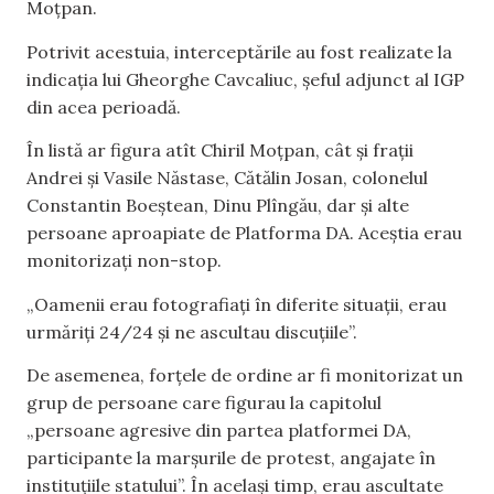
Moțpan.
Potrivit acestuia, interceptările au fost realizate la
indicația lui Gheorghe Cavcaliuc, șeful adjunct al IGP
din acea perioadă.
În listă ar figura atît Chiril Moțpan, cât și frații
Andrei și Vasile Năstase, Cătălin Josan, colonelul
Constantin Boeștean, Dinu Plîngău, dar și alte
persoane aproapiate de Platforma DA. Aceștia erau
monitorizați non-stop.
„Oamenii erau fotografiați în diferite situații, erau
urmăriți 24/24 și ne ascultau discuțiile”.
De asemenea, forțele de ordine ar fi monitorizat un
grup de persoane care figurau la capitolul
„persoane agresive din partea platformei DA,
participante la marșurile de protest, angajate în
instituțiile statului”. În același timp, erau ascultate