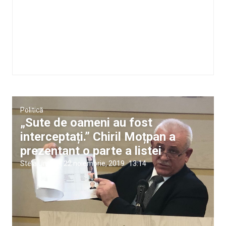
Politică
„Sute de oameni au fost
interceptați.” Chiril Moțpan a
prezentant o parte a listei
Stela Untila
|
22 noiembrie, 2019
13:14