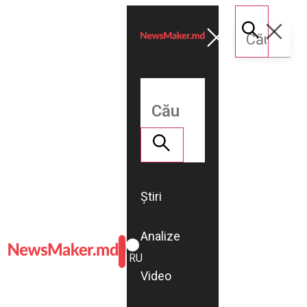
Știri
Analize
ROMÂNĂ
RU
Video