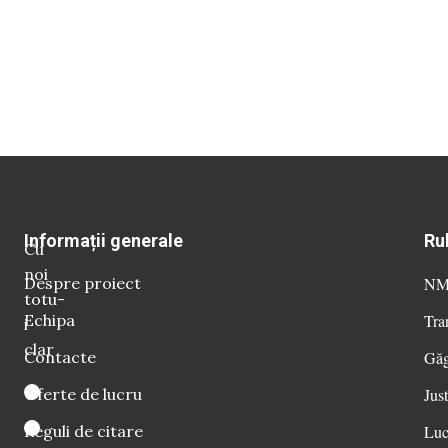
Informații generale
Ru
Cu
noi
Despre proiect
NM 
totu-
Echipa
Tra
i
clar
Contacte
Găg
Oferte de lucru
Just
Reguli de citare
Luc