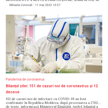
îngrijiri medicale. Accidentul a avut loc la Chișinău. Poliția a
Mihaela Conovali
-
11 mai 2023
10:57
fost informată despre accidentul rutier pe 10 mai, la ora
14:20. Impactul a avut loc
Pandemia de coronavirus
Bilanțul zilei: 151 de cazuri noi de coronavirus și 12
decese
151 de cazuri noi de infectare cu COVID-19 au fost
confirmate în Republica Moldova, după procesarea a 2702
de teste, informează Ministerul Sănătății. Astfel, bilanțul a