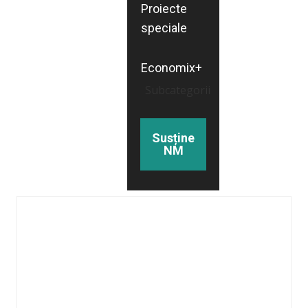
Proiecte
speciale
Economix+
Subcategorii
Susține
NM