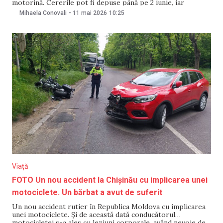
motorină. Cererile pot fi depuse până pe 2 iunie, iar
ajutorul acordat unui beneficiar nu va depăși 200 de mii de
Mihaela Conovali
-
11 mai 2026
10:25
lei. Menționăm că, în acest sens, au fost alocate 110 milioane
de
Viață
FOTO Un nou accident la Chișinău cu implicarea unei
motociclete. Un bărbat a avut de suferit
Un nou accident rutier în Republica Moldova cu implicarea
unei motociclete. Și de această dată conducătorul
motocicletei s-a ales cu leziuni corporale, având nevoie de