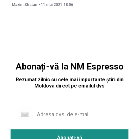
ajuns la 252 949. Din numărul total de cazuri, patru sunt în
Maxim Stratan
-
11 mai 2021
18:06
rândul lucrătorilor medicali. Este vorba despre trei medici
și un asistent medical.
Abonați-vă la NM Espresso
Rezumat zilnic cu cele mai importante știri din
Moldova direct pe emailul dvs