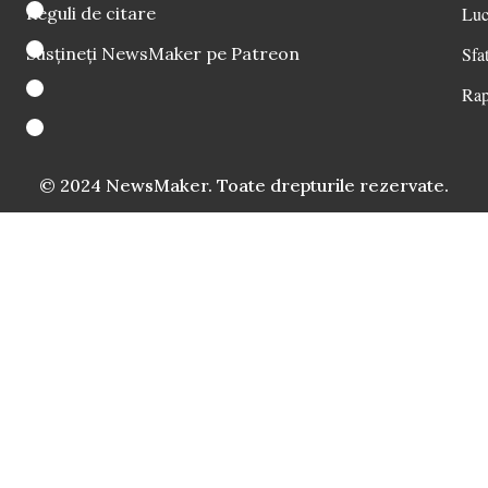
Reguli de citare
Luc
Susțineți NewsMaker pe Patreon
Sfat
Rap
© 2024 NewsMaker. Toate drepturile rezervate.