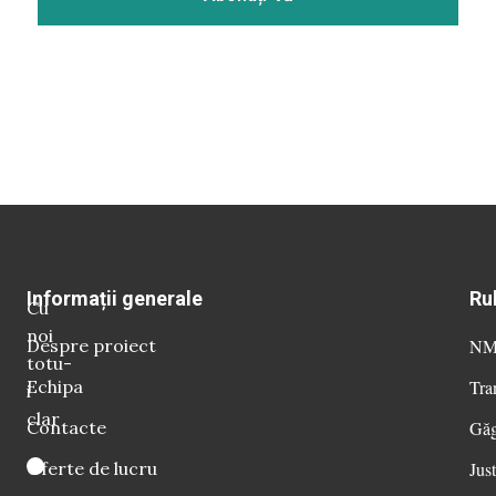
Informații generale
Ru
Cu
noi
Despre proiect
NM 
totu-
Echipa
Tra
i
clar
Contacte
Găg
Oferte de lucru
Just