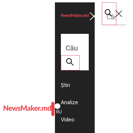
Știri
Analize
ROMÂNĂ
RU
Video