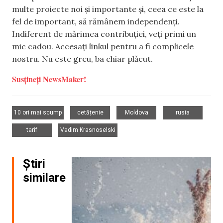
multe proiecte noi și importante și, ceea ce este la
fel de important, să rămânem independenți.
Indiferent de mărimea contribuției, veți primi un
mic cadou. Accesați linkul pentru a fi complicele
nostru. Nu este greu, ba chiar plăcut.
Susțineți NewsMaker!
,
,
,
,
10 ori mai scump
cetățenie
Moldova
rusia
,
tarif
Vadim Krasnoselski
Știri
similare