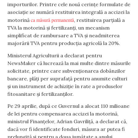
importurilor. Printre cele nouă cerințe formulate de
asociație se numără restituirea integrală a accizei la
ca măsură permanentă
motorină
, restituirea parțială a
TVA la motorină și fertilizanți, un mecanism
simplificat de rambursare a TVA și neadmiterea
majorării TVA pentru producția agricolă la 20%.
Ministerul Agriculturii a declarat pentru
NewsMaker că lucrează la mai multe dintre măsurile
solicitate, printre care subvenționarea dobânzilor
bancare, plăți per suprafață pentru anumite culturi
și un instrument de achiziție în rate a produselor
fitosanitare și fertilizanților.
Pe 29 aprilie, după ce Guvernul a alocat 110 milioane
de lei pentru compensarea accizei la motorină,
ministrul Finanțelor, Adrian Gavriliță, a declarat că,
dacă vor fi identificate fonduri, măsura ar putea fi
prelungită și pentru a doua jumătate a anului.