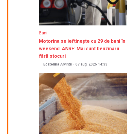
Bani
Motorina se ieftinește cu 29 de bani în
weekend. ANRE: Mai sunt benzinării
fără stocuri
Ecaterina Arvintii
-
07 aug. 2026
14:33