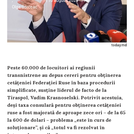
,
|
10 august, 2026
14:37
Olga Gorceac
today.md
Peste 60.000 de locuitori ai regiunii
transnistrene au depus cereri pentru obținerea
cetățeniei Federației Ruse în baza procedurii
simplificate, susține liderul de facto de la
Tiraspol, Vadim Krasnoselski. Potrivit acestuia,
deși taxa consulară pentru obținerea cetățeniei
ruse a fost majorată de aproape zece ori – de la 65
la 600 de dolari – problema „este în curs de
soluționare”, și că „totul va fi rezolvat în