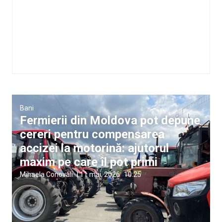
Bani
Fermierii din Moldova pot depune
cereri pentru compensarea
accizei la motorină: ajutorul
maxim pe care îl pot primi
Mihaela Conovali
|
11 mai, 2026
10:25