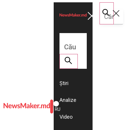
Știri
Analize
ROMÂNĂ
RU
Video