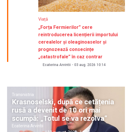
Viață
„Forța Fermierilor” cere
reintroducerea licențierii importului
cerealelor și oleaginoaselor și
prognozează consecințe
„catastrofale” în caz contrar
Ecaterina Arvintii
-
03 aug. 2026
10:14
Transnistria
Krasnoselski, după ce cetățenia
rusă a devenit de 10 ori mai
scumpă: „Totul se va rezolva”
Ecaterina Arvintii