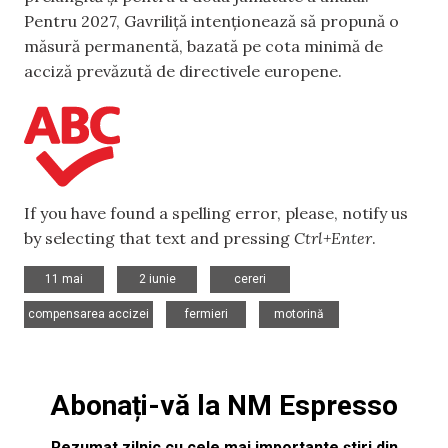
Pentru 2027, Gavriliță intenționează să propună o
măsură permanentă, bazată pe cota minimă de
acciză prevăzută de directivele europene.
If you have found a spelling error, please, notify us
by selecting that text and pressing
Ctrl+Enter
.
,
,
,
11 mai
2 iunie
cereri
,
,
compensarea accizei
fermieri
motorină
Abonați-vă la NM Espresso
Rezumat zilnic cu cele mai importante știri din