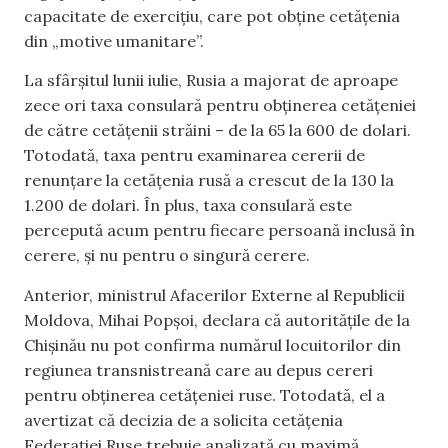
capacitate de exercițiu, care pot obține cetățenia
din „motive umanitare”.
La sfârșitul lunii iulie, Rusia a majorat de aproape
zece ori taxa consulară pentru obținerea cetățeniei
de către cetățenii străini – de la 65 la 600 de dolari.
Totodată, taxa pentru examinarea cererii de
renunțare la cetățenia rusă a crescut de la 130 la
1.200 de dolari. În plus, taxa consulară este
percepută acum pentru fiecare persoană inclusă în
cerere, și nu pentru o singură cerere.
Anterior, ministrul Afacerilor Externe al Republicii
Moldova, Mihai Popșoi, declara că autoritățile de la
Chișinău nu pot confirma numărul locuitorilor din
regiunea transnistreană care au depus cereri
pentru obținerea cetățeniei ruse. Totodată, el a
avertizat că decizia de a solicita cetățenia
Federației Ruse trebuie analizată cu maximă