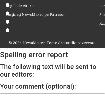
Reguli de citare
Luc
Susțineți NewsMaker pe Patreon
Sfat
Rap
© 2024 NewsMaker. Toate drepturile rezervate.
Spelling error report
The following text will be sent to
our editors:
Your comment (optional):