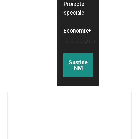
Proiecte
speciale
Economix+
Subcategorii
Susține
NM