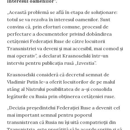
interesul oamenilor”.
„Această problemă se află în etapa de soluționare:
totul se va rezolva în interesul oamenilor. Sunt
convins că, prin eforturi comune, procesul de
perfectare a documentelor privind dobândirea
cetățeniei Federației Ruse de către locuitorii
Transnistriei va deveni și mai accesibil, mai comod și
mai operativ”, a declarat Krasnoselski într-un
interviu pentru publicația rusă „Izvestia”.
Krasnoselski consideră că decretul semnat de
Vladimir Putin le-a oferit locuitorilor de pe malul
stâng al Nistrului posibilitatea de a-și consolida
legăturile cu Rusia prin obținerea cetățeniei ruse.
„Decizia președintelui Federației Ruse a devenit cel
mai important semnal pentru poporul
transnistrean că Rusia nu își uită compatrioții din
Transnistria, este pregătită să le acorde sprijin și să