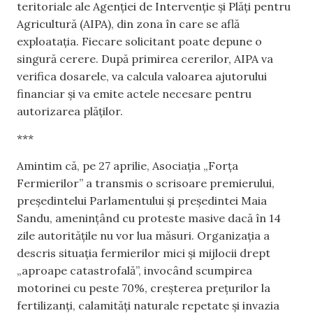
teritoriale ale Agenției de Intervenție și Plăți pentru
Agricultură (AIPA), din zona în care se află
exploatația. Fiecare solicitant poate depune o
singură cerere. După primirea cererilor, AIPA va
verifica dosarele, va calcula valoarea ajutorului
financiar și va emite actele necesare pentru
autorizarea plăților.
***
Amintim că, pe 27 aprilie, Asociația „Forța
Fermierilor” a transmis o scrisoare premierului,
președintelui Parlamentului și președintei Maia
Sandu, amenințând cu proteste masive dacă în 14
zile autoritățile nu vor lua măsuri. Organizația a
descris situația fermierilor mici și mijlocii drept
„aproape catastrofală”, invocând scumpirea
motorinei cu peste 70%, creșterea prețurilor la
fertilizanți, calamități naturale repetate și invazia