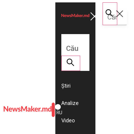
Știri
Analize
ROMÂNĂ
RU
Video