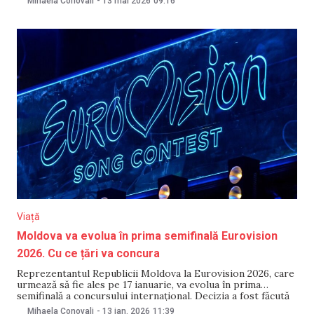
Mihaela Conovali
-
13 mai 2026
09:16
ambulanță a rămas blocată în noroi. Informațiile au fost
Viață
Moldova va evolua în prima semifinală Eurovision
2026. Cu ce țări va concura
Reprezentantul Republicii Moldova la Eurovision 2026, care
urmează să fie ales pe 17 ianuarie, va evolua în prima
semifinală a concursului internațional. Decizia a fost făcută
publică în urma tragerii la sorți care a avut loc în seara zilei
Mihaela Conovali
-
13 ian. 2026
11:39