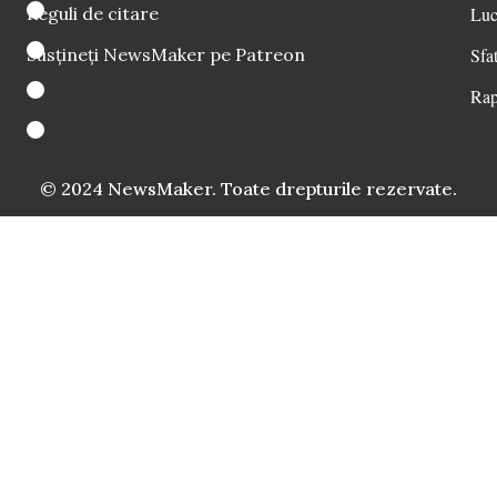
Reguli de citare
Luc
Susțineți NewsMaker pe Patreon
Sfat
Rap
© 2024 NewsMaker. Toate drepturile rezervate.