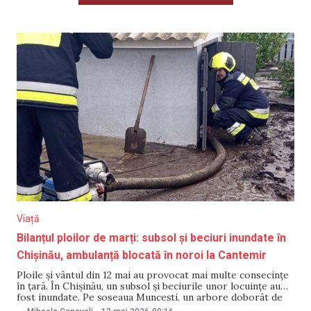
Viață
Bilanțul ploilor de marți: subsol și beciuri inundate în
Chișinău, ambulanță blocată în noroi la Cantemir
Ploile și vântul din 12 mai au provocat mai multe consecințe
în țară. În Chișinău, un subsol și beciurile unor locuințe au
fost inundate. Pe șoseaua Muncești, un arbore doborât de
vânt a blocat temporar traficul, iar în raionul Cantemir o