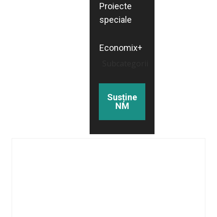
Proiecte
speciale
Economix+
Subcategorii
Susține
NM