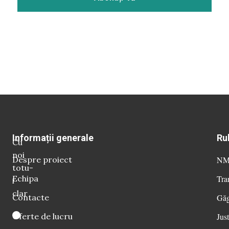
Informații generale
Ru
Cu
noi
Despre proiect
NM 
totu-
Echipa
Tra
i
clar
Contacte
Găg
Oferte de lucru
Just