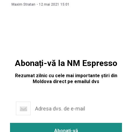
în acest sens a fost luată la ședința executivului astăzi, 12
Maxim Stratan
-
12 mai 2021
15:01
mai. De asemenea, guvernul a recomandat Comisiei
Electorale Centrale (CEC) să revizuiască devizul
Abonați-vă la NM Espresso
Rezumat zilnic cu cele mai importante știri din
Moldova direct pe emailul dvs