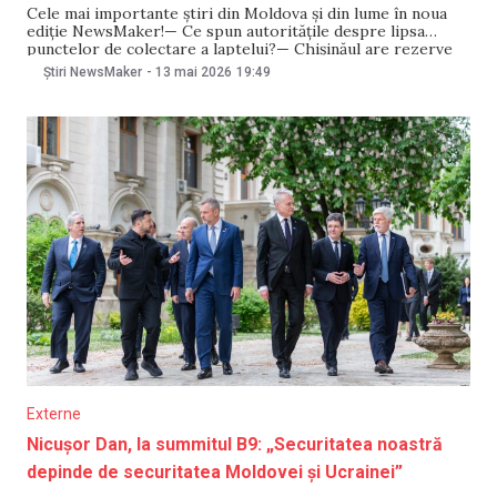
Cele mai importante știri din Moldova și din lume în noua
ediție NewsMaker!— Ce spun autoritățile despre lipsa
punctelor de colectare a laptelui?— Chișinăul are rezerve
pentru asigurarea malului stâng cu gaze— Tiraspolul a
Știri NewsMaker
-
13 mai 2026
19:49
prelungit starea de urgență în economie până în iunie—
€60 mln pentru modernizarea sistemelor de irigații—
Externe
Nicușor Dan, la summitul B9: „Securitatea noastră
depinde de securitatea Moldovei și Ucrainei”