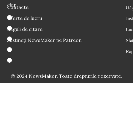
clar
Contacte
Găg
Oferte de lucru
Just
Reguli de citare
Luc
Susțineți NewsMaker pe Patreon
Sfat
Rap
© 2024 NewsMaker. Toate drepturile rezervate.