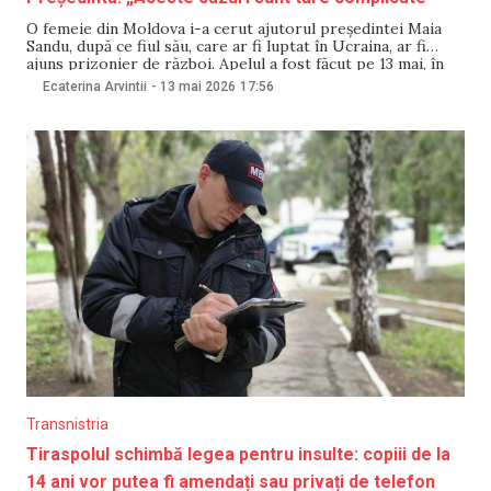
O femeie din Moldova i-a cerut ajutorul președintei Maia
Sandu, după ce fiul său, care ar fi luptat în Ucraina, ar fi
ajuns prizonier de război. Apelul a fost făcut pe 13 mai, în
timpul întâlnirii șefei statului cu locuitorii din Nisporeni.
Ecaterina Arvintii
-
13 mai 2026
17:56
Femeia spune că încearcă, de „100 de zile”
Transnistria
Tiraspolul schimbă legea pentru insulte: copiii de la
14 ani vor putea fi amendați sau privați de telefon