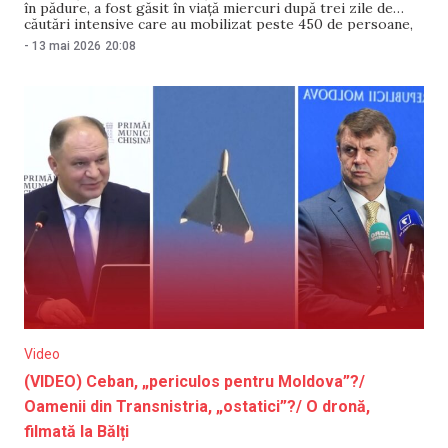
în pădure, a fost găsit în viață miercuri după trei zile de
căutări intensive care au mobilizat peste 450 de persoane,
relatează Digi24.ro. Copilul a supraviețuit singur în pădure,
-
13 mai 2026
20:08
la temperaturi de aproape 0 grade, și a fost localizat
Video
(VIDEO) Ceban, „periculos pentru Moldova”?/
Oamenii din Transnistria, „ostatici”?/ O dronă,
filmată la Bălți