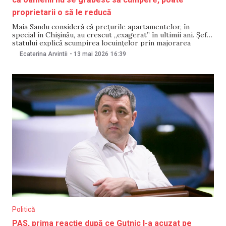
proprietarii o să le reducă
Maia Sandu consideră că prețurile apartamentelor, în
special în Chișinău, au crescut „exagerat” în ultimii ani. Șefa
statului explică scumpirea locuințelor prin majorarea
costurilor materialelor de construcție pe fundalul
Ecaterina Arvintii
-
13 mai 2026
16:39
războiului din Ucraina, dar și prin cererea mare și oferta
insuficientă de pe piață. Președinta crede că faptul că
oamenii cumpără
Politică
PAS, prima reacție după ce Gutnic l-a acuzat pe