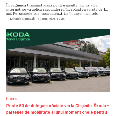
În regiunea transnistreană pentru insulte, inclusiv pe
internet, se va aplica răspunderea începând cu vârsta de 14
ani. Persoanele vor risca amenzi, iar în cazul insultelor
repetate pe internet vor putea fi confiscate mijloacele
Mihaela Conovali
-
13 mai 2026
17:34
folosite la comiterea contravenției, de exemplu – telefonul.
Totodată, a fost introdusă și răspunderea pentru calomnie
Promo
Peste 50 de delegații oficiale vin la Chișinău: Škoda –
partener de mobilitate al unui moment cheie pentru