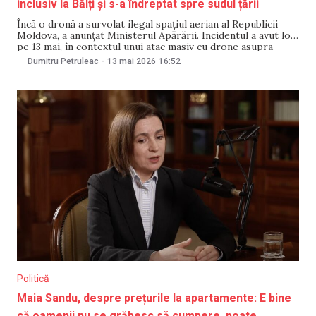
inclusiv la Bălți și s-a îndreptat spre sudul țării
Încă o dronă a survolat ilegal spațiul aerian al Republicii
Moldova, a anunțat Ministerul Apărării. Incidentul a avut loc
pe 13 mai, în contextul unui atac masiv cu drone asupra
Ucrainei. Aparatul de zbor a fost surprins și filmat de mai
Dumitru Petruleac
-
13 mai 2026
16:52
mulți locuitori ai municipiului Bălți despre care afirmă că
Politică
Maia Sandu, despre prețurile la apartamente: E bine
că oamenii nu se grăbesc să cumpere, poate