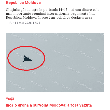
Republica Moldova
Chișinău găzduiește în perioada 14–15 mai una dintre cele
mai importante reuniuni internaționale organizate în
Republica Moldova în acest an, odată cu desfășurarea
sesiunii ministeriale a Comitetului de Miniștri al Consiliului
P.
-
13 mai 2026
17:04
Europei, la care sunt așteptate peste 100 de oficiali ale
celor 46 de delegații internaționale. Pentru buna
desfășurare a
Viață
Încă o dronă a survolat Moldova: a fost văzută