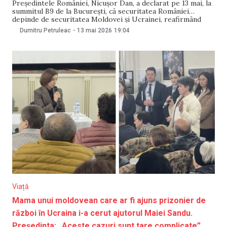
Președintele României, Nicușor Dan, a declarat pe 13 mai, la
summitul B9 de la București, că securitatea României
depinde de securitatea Moldovei și Ucrainei, reafirmând
sprijinul pentru cele două țări. Liderii prezenți la summit au
Dumitru Petruleac
-
13 mai 2026
19:04
semnat o Declarație comună prin care se pronunță pentru o
pace justă și durabilă în
Viață
Mama unui moldovean care ar fi ajuns prizonier de
război în Ucraina i-a cerut ajutorul Maiei Sandu.
Președinta: „Aceste cazuri sunt tare complicate”