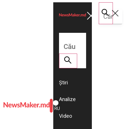
Știri
Analize
ROMÂNĂ
RU
Video