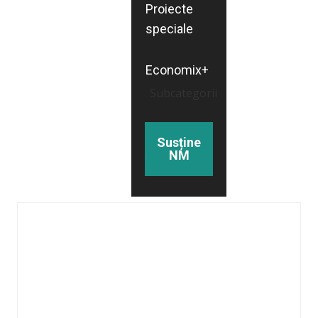
Proiecte
speciale
Economix+
Subcategorii
Susține
NM