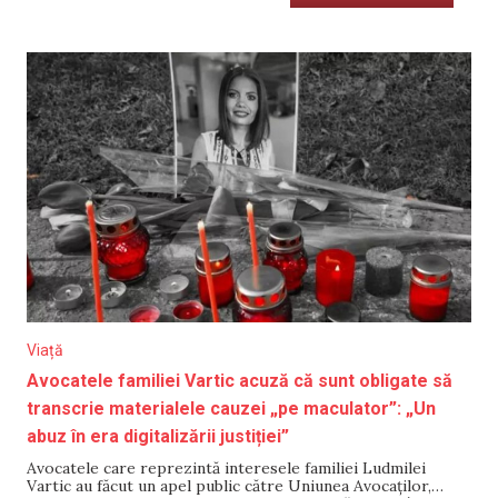
Viață
Avocatele familiei Vartic acuză că sunt obligate să
transcrie materialele cauzei „pe maculator”: „Un
abuz în era digitalizării justiției”
Avocatele care reprezintă interesele familiei Ludmilei
Vartic au făcut un apel public către Uniunea Avocaților,