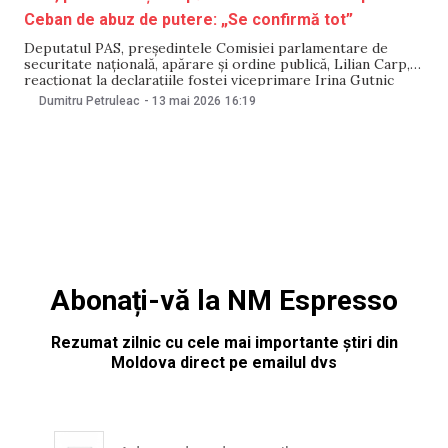
Ceban de abuz de putere: „Se confirmă tot”
Deputatul PAS, președintele Comisiei parlamentare de
securitate națională, apărare și ordine publică, Lilian Carp, a
reacționat la declarațiile fostei viceprimare Irina Gutnic
despre modul în care Ion Ceban administrează Primăria
Dumitru Petruleac
-
13 mai 2026
16:19
Chișinău. Carp a declarat că mărturiile făcute publice de
către Gutnic ar confirma multe ilegalități pe care le-a fi
făcut
Abonați-vă la NM Espresso
Rezumat zilnic cu cele mai importante știri din
Moldova direct pe emailul dvs