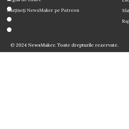
Susțineți NewsMaker pe Patreon
Sfat
Rap
© 2024 NewsMaker. Toate drepturile rezervate.