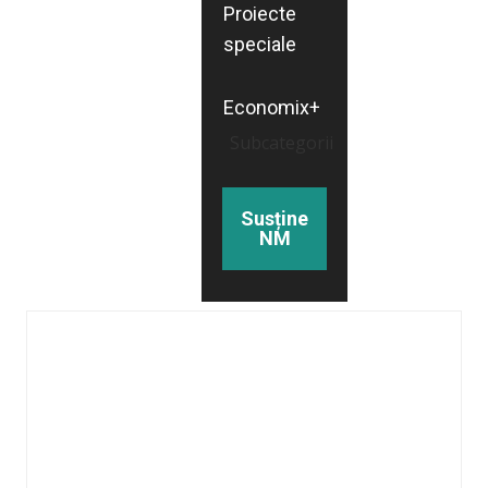
Proiecte
speciale
Economix+
Subcategorii
Susține
NM