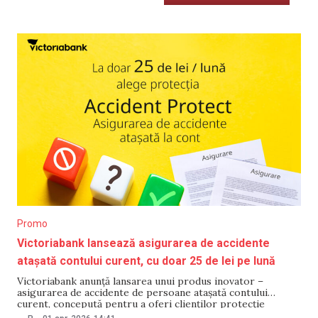
Promo
Victoriabank lansează asigurarea de accidente
atașată contului curent, cu doar 25 de lei pe lună
Victoriabank anunță lansarea unui produs inovator –
asigurarea de accidente de persoane atașată contului
curent, concepută pentru a oferi clienților protecție
financiară rapidă în situații neprevăzute (accidente, traume,