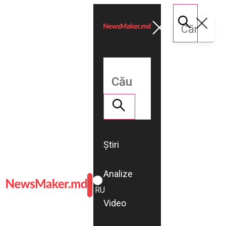
Știri
Analize
ROMÂNĂ
RU
Video