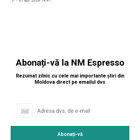
P.
-
01 apr. 2026
14:41
fracturi, etc.). ACCIDENT PROTECT se remarcă printr-un
proces simplu de activare și administrare. Pentru doar 25
de lei pe lună, asigurarea oferă
Abonați-vă la NM Espresso
Rezumat zilnic cu cele mai importante știri din
Moldova direct pe emailul dvs