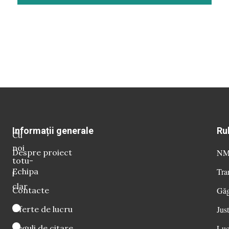
Informații generale
Ru
Cu
noi
Despre proiect
NM 
totu-
Echipa
Tra
i
clar
Contacte
Găg
Oferte de lucru
Just
Reguli de citare
Luc