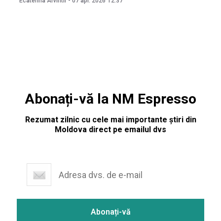
Ecaterina Arvintii
-
07 apr. 2026
12:37
adoptate de legislativul autonomiei pe 17 martie. Informația
a fost confirmată
Abonați-vă la NM Espresso
Rezumat zilnic cu cele mai importante știri din
Moldova direct pe emailul dvs