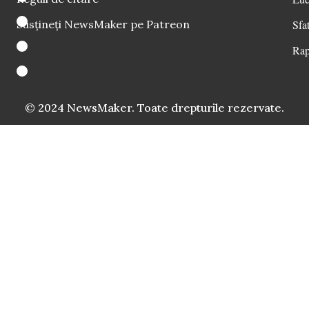
Susțineți NewsMaker pe Patreon
Sfat
Rap
© 2024 NewsMaker. Toate drepturile rezervate.