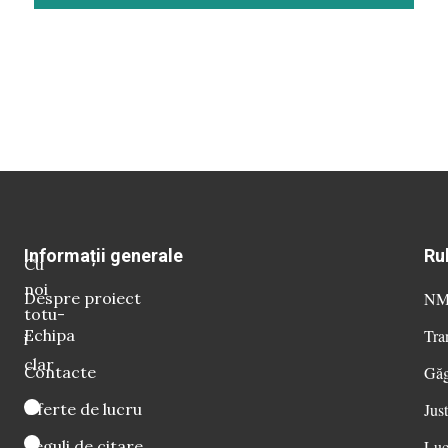
Informații generale
Ru
Cu
noi
Despre proiect
NM 
totu-
Echipa
Tra
i
clar
Contacte
Găg
Oferte de lucru
Just
Reguli de citare
Luc