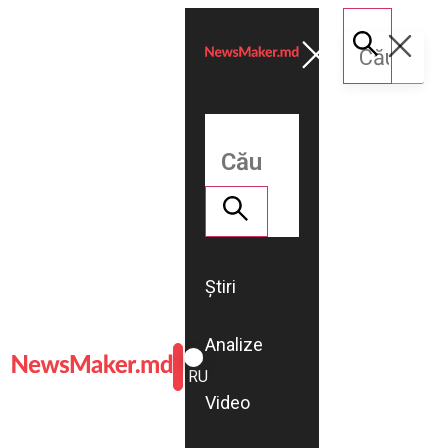
Știri
Analize
ROMÂNĂ
RU
Video