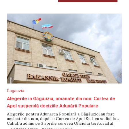
Gagauzia
Alegerile în Găgăuzia, amânate din nou: Curtea de
Apel suspendă deciziile Adunării Populare
Alegerile pentru Adunarea Populară a Găgăuziei au fost
amânate din nou, după ce Curtea de Apel Sud, cu sediul la
Cahul, a admis pe 3 aprilie cererea Oficiului teritorial al
Cancelariei de Stat din Comrat și a suspendat deciziile