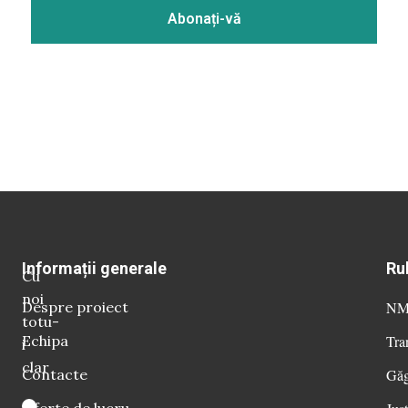
Informații generale
Ru
Cu
noi
Despre proiect
NM 
totu-
Echipa
Tra
i
clar
Contacte
Găg