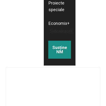
Proiecte
speciale
Economix+
Subcategorii
Susține
NM