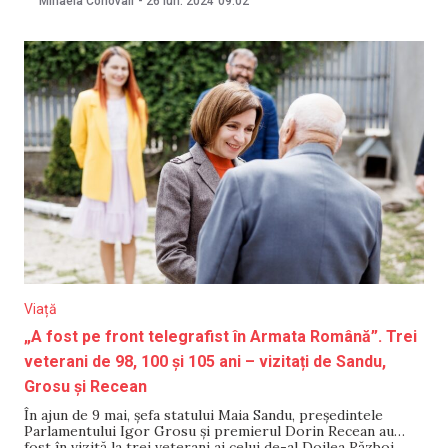
Mihaela Conovali
-
26 iun. 2024
09:02
colaborarea bilaterală pe segment militar dar și situația de
securitate regională. Până pe 27 iunie, oficialul român va
avea întrevederi
Viață
„A fost pe front telegrafist în Armata Română”. Trei
veterani de 98, 100 și 105 ani – vizitați de Sandu,
Grosu și Recean
În ajun de 9 mai, șefa statului Maia Sandu, președintele
Parlamentului Igor Grosu și premierul Dorin Recean au
fost în vizită la trei veterani ai celui de-al Doilea Război