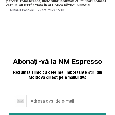
parcelă românească, unde sunt înhumați 20 militari români
care și-au jertfit viața în al Doilea Război Mondial.
Precizările au fost făcute de reprezentanții Ministerului
Mihaela Conovali
-
25 oct. 2023
15:10
Apărării de la Chișinău și ambasadorul României în Republica
Moldova Cristian-Leon Țurcanu. Evenimentul a avut loc
Abonați-vă la NM Espresso
Rezumat zilnic cu cele mai importante știri din
Moldova direct pe emailul dvs