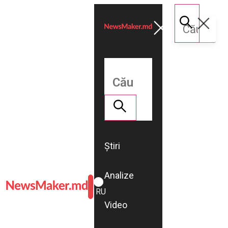
Știri
Analize
ROMÂNĂ
RU
Video