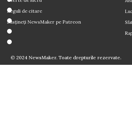
Oferte de lucru
Just
Reguli de citare
Luc
Susțineți NewsMaker pe Patreon
Sfat
Rap
© 2024 NewsMaker. Toate drepturile rezervate.