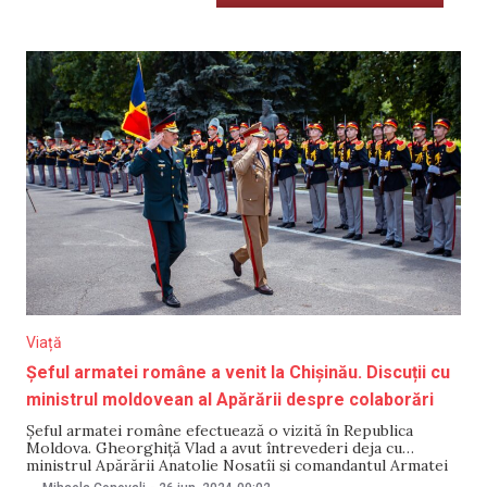
Viață
Șeful armatei române a venit la Chișinău. Discuții cu
ministrul moldovean al Apărării despre colaborări
Șeful armatei române efectuează o vizită în Republica
Moldova. Gheorghiță Vlad a avut întrevederi deja cu
ministrul Apărării Anatolie Nosatîi și comandantul Armatei
Naționale Eduard Ohladciuc. Părțile au vorbit despre