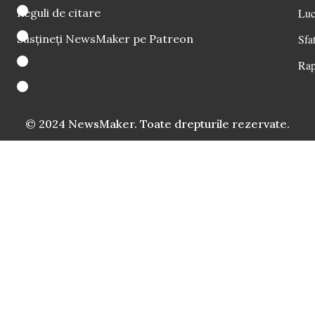
Reguli de citare
Luc
Susțineți NewsMaker pe Patreon
Sfat
Rap
© 2024 NewsMaker. Toate drepturile rezervate.