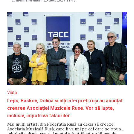
Ecaterina Arvintii
-
25 dec. 2023
11:48
difuzat pe canalul oficial de YouTube al diplomației ruse,
transmite Agenstvo. Potrivit
Viață
Leps, Baskov, Dolina și alți interpreți ruși au anunțat
crearea Asociației Muzicale Ruse. Vor să lupte,
inclusiv, împotriva falsurilor
Mai mulți artiști din Federația Rusă au decis să creeze
Asociația Muzicală Rusă, care îi va uni pe cei care se opun
„abolirii culturii ruse”. Anunțul a fost făcut pe 19 mai de