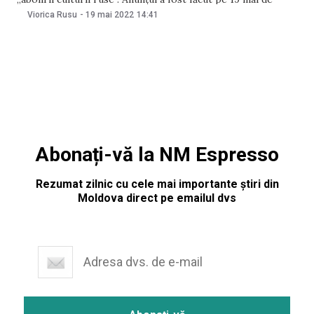
artistul poporului al Rusiei Nikolai Baskov, în cadrul unei
Viorica Rusu
-
19 mai 2022
14:41
conferințe de presă, la care au participat și
Abonați-vă la NM Espresso
Rezumat zilnic cu cele mai importante știri din
Moldova direct pe emailul dvs