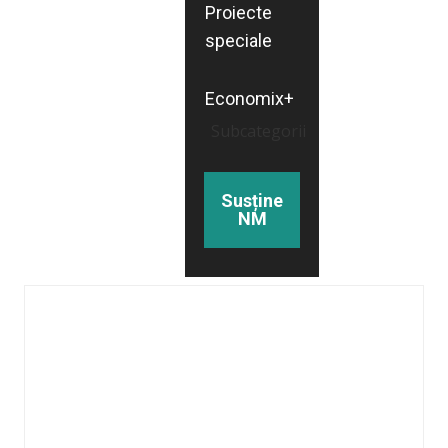
Proiecte
speciale
Economix+
Subcategorii
Susține
NM