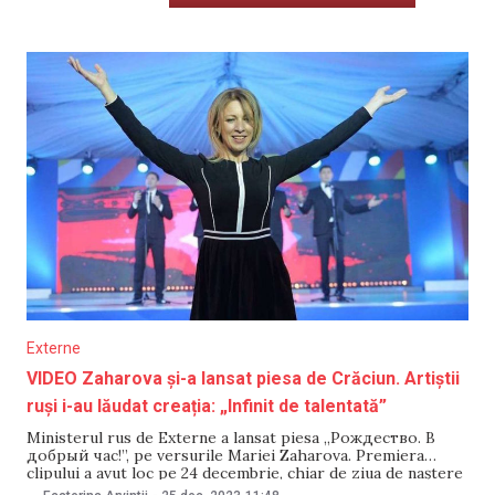
Externe
VIDEO Zaharova și-a lansat piesa de Crăciun. Artiștii
ruși i-au lăudat creația: „Infinit de talentată”
Ministerul rus de Externe a lansat piesa „Рождество. В
добрый час!”, pe versurile Mariei Zaharova. Premiera
clipului a avut loc pe 24 decembrie, chiar de ziua de naștere
a purtătoarei de cuvânt a MAE-ului rus. Evenimentul a fost