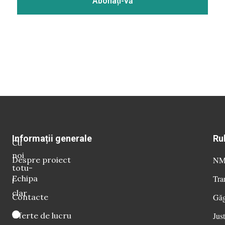
Informații generale
Ru
Cu
noi
Despre proiect
NM 
totu-
Echipa
Tra
i
clar
Contacte
Găg
Oferte de lucru
Just