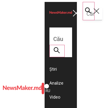
Știri
Analize
ROMÂNĂ
RU
Video