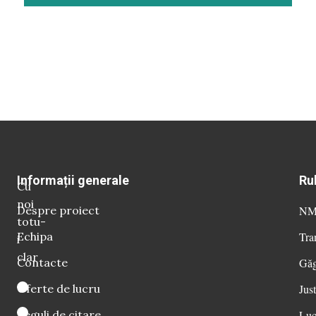
Informații generale
Ru
Cu
noi
Despre proiect
NM 
totu-
Echipa
Tra
i
clar
Contacte
Găg
Oferte de lucru
Just
Reguli de citare
Luc