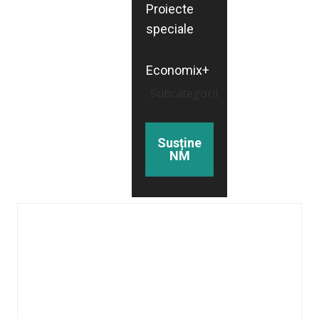
Proiecte
speciale
Economix+
Subcategorii
Susține
NM