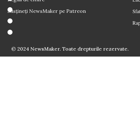
Susțineți NewsMaker pe Patreon
Sfat
Rap
© 2024 NewsMaker. Toate drepturile rezervate.