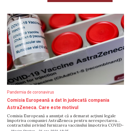
Pandemia de coronavirus
Comisia Europeană a dat în judecată compania
AstraZeneca. Care este motivul
Comisia Europeană a anunțat că a demarat acțiuni legale
împotriva companiei AstraZeneca pentru nerespectarea
contractului privind furnizarea vaccinului împotriva COVID-
19. Totodată, UE acuză compania farmaceutică de