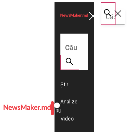
Știri
Analize
ROMÂNĂ
RU
Video