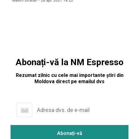
Maxim Stratan
-
26 apr. 2021
18:25
neprezentarea unui plan fiabil care să asigure livrarea
serului la timp, transmite Digi24 cu referire la Reuters.
Potrivit contractului, AstraZeneca se angajase să livreze
Abonați-vă la NM Espresso
Rezumat zilnic cu cele mai importante știri din
Moldova direct pe emailul dvs